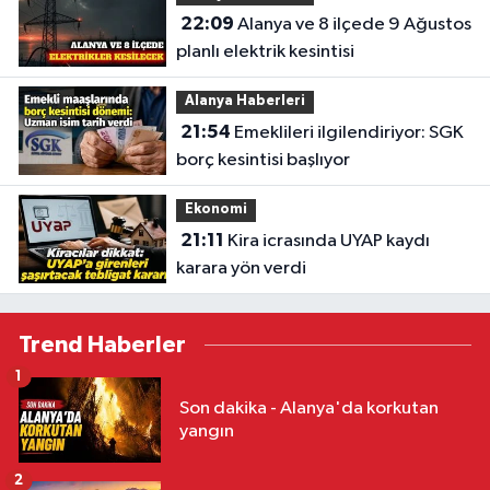
22:09
Alanya ve 8 ilçede 9 Ağustos
planlı elektrik kesintisi
Alanya Haberleri
21:54
Emeklileri ilgilendiriyor: SGK
borç kesintisi başlıyor
Ekonomi
21:11
Kira icrasında UYAP kaydı
karara yön verdi
Trend Haberler
1
Son dakika - Alanya'da korkutan
yangın
2