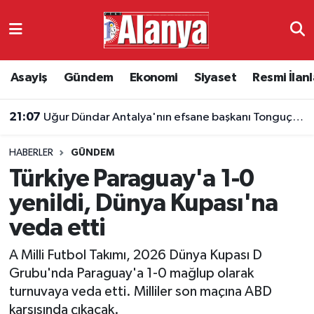
Asayiş
Antalya Nöbetçi Eczaneler
Asayiş
Gündem
Ekonomi
Siyaset
Resmi İlanl
Gündem
Antalya Hava Durumu
21:07
Uğur Dündar Antalya'nın efsane başkanı Tonguç'u kaleme aldı
Ekonomi
Antalya Namaz Vakitleri
HABERLER
GÜNDEM
Siyaset
Antalya Trafik Yoğunluk Haritası
Türkiye Paraguay'a 1-0
Resmi İlanlar
Süper Lig Puan Durumu ve Fikstür
yenildi, Dünya Kupası'na
veda etti
Alanyaspor
Tüm Manşetler
A Milli Futbol Takımı, 2026 Dünya Kupası D
Turizm
Son Dakika Haberleri
Grubu'nda Paraguay'a 1-0 mağlup olarak
turnuvaya veda etti. Milliler son maçına ABD
E-Gazete
Haber Arşivi
karşısında çıkacak.