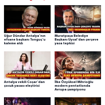
Uğur Dündar Antalya'nın
Muratpaşa Belediye
efsane başkanı Tonguç'u
Başkanı Uysal'dan çerçeve
kaleme aldı
yasa tepkisi
Antalya vekili Coşar'dan
İlke Özyüksel Mihrioğlu
çocuk yasası eleştirisi
modern pentatlonda
Avrupa şampiyonu