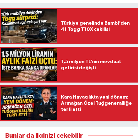
Türkiye genelinde Bambi’den
41 Togg T10X çekilişi
1,5 milyon TL’nin mevduat
getirisi değişti
Kara Havacılıkta yeni dönem:
Armağan Özel Tuğgeneralliğe
terfi etti
Bunlar da ilginizi çekebilir