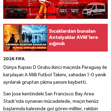
Sıcaklardan bunalan
Antalyalılar AVM'lere
sığındı
2026 FIFA
Dünya Kupası D Grubu ikinci maçında Paraguay ile
karşılaşan A Milli Futbol Takımı, sahadan 1-0 yenik
ayrılarak gruptan çıkma şansını kaybetti.
San Jose kentindeki San Francisco Bay Area
Stadı'nda oynanan mücadelede, maçın henüz
başlarında kalesinde gol gören milliler, rakibin