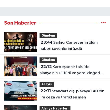
Son Haberler
Gündem
23:44
Şarkıcı Cansever’in ölüm
haberi sevenlerini üzdü
Gündem
22:12
Kardeş şehir talsi’de
alanya’nın kültürü ve yerel değerleri
tanıtıldı
Asayiş
22:11
Standart dışı plakaya 140 bin
lira ceza ve trafikten men
Alanya Haberleri