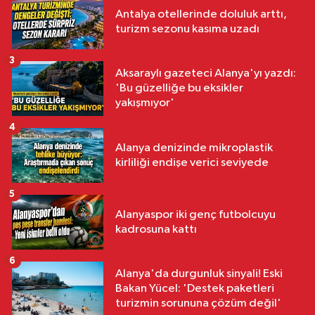
Antalya otellerinde doluluk arttı,
turizm sezonu kasıma uzadı
3
Aksaraylı gazeteci Alanya'yı yazdı:
'Bu güzelliğe bu eksikler
yakışmıyor'
4
Alanya denizinde mikroplastik
kirliliği endişe verici seviyede
5
Alanyaspor iki genç futbolcuyu
kadrosuna kattı
6
Alanya'da durgunluk sinyali! Eski
Bakan Yücel: 'Destek paketleri
turizmin sorununa çözüm değil'