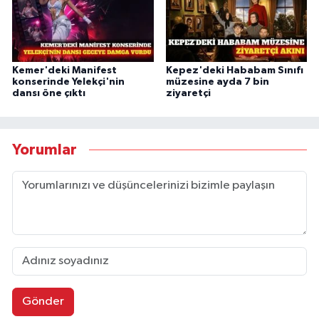
Kemer'deki Manifest
Kepez'deki Hababam Sınıfı
konserinde Yelekçi'nin
müzesine ayda 7 bin
dansı öne çıktı
ziyaretçi
Yorumlar
Gönder