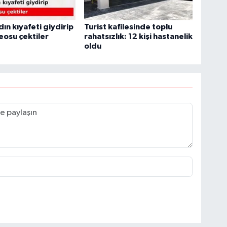
dın kıyafeti giydirip
Turist kafilesinde toplu
eosu çektiler
rahatsızlık: 12 kişi hastanelik
oldu