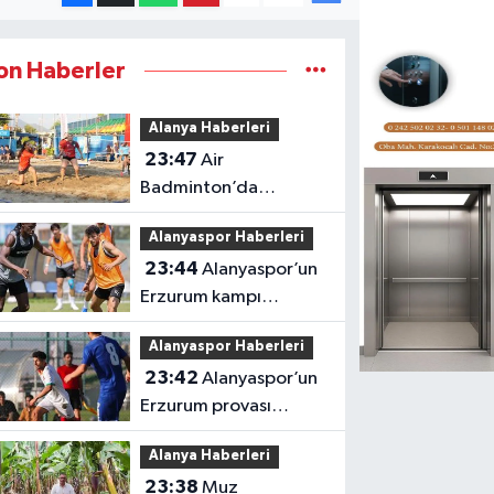
on Haberler
Alanya Haberleri
23:47
Air
Badminton’da
şampiyonluk heyecanı
Alanyaspor Haberleri
Alanya’da
23:44
Alanyaspor’un
Erzurum kampı
tamamlandı
Alanyaspor Haberleri
23:42
Alanyaspor’un
Erzurum provası
golsüz tamamlandı
Alanya Haberleri
23:38
Muz