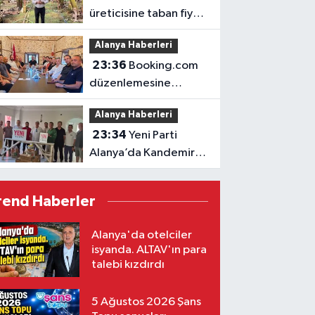
üreticisine taban fiyat
müjdesi
Alanya Haberleri
23:36
Booking.com
düzenlemesine
ALTİD’den destek
Alanya Haberleri
23:34
Yeni Parti
Alanya’da Kandemir’le
yola çıktı
rend Haberler
Alanya'da otelciler
isyanda. ALTAV'ın para
talebi kızdırdı
5 Ağustos 2026 Şans