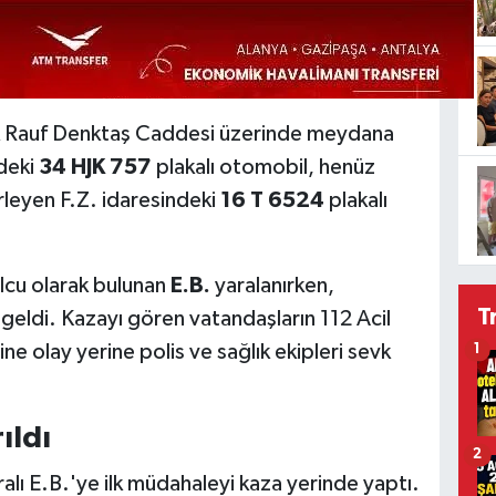
uk Rauf Denktaş Caddesi üzerinde meydana
ndeki
34 HJK 757
plakalı otomobil, henüz
leyen F.Z. idaresindeki
16 T 6524
plakalı
lcu olarak bulunan
E.B.
yaralanırken,
T
eldi. Kazayı gören vatandaşların 112 Acil
ne olay yerine polis ve sağlık ekipleri sevk
1
ıldı
2
ralı E.B.'ye ilk müdahaleyi kaza yerinde yaptı.