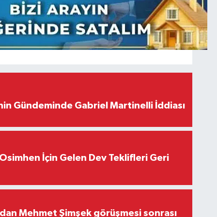
in Gündeminde Gabriel Martinelli İddiası
Osimhen İçin Gelen Dev Teklifleri Geri
'dan Mehmet Şimşek görüşmesi sonrası