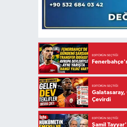
EDITÖRÜN SEÇTIĞI
Fenerbahçe'n
EDITÖRÜN SEÇTIĞI
Galatasaray, 
Çevirdi
EDITÖRÜN SEÇTIĞI
Şamil Tayyar