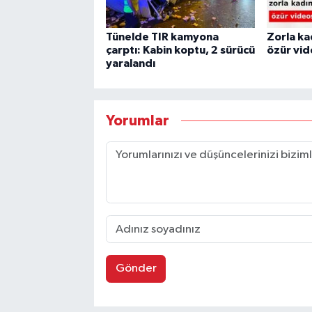
Tünelde TIR kamyona
Zorla ka
çarptı: Kabin koptu, 2 sürücü
özür vid
yaralandı
Yorumlar
Gönder