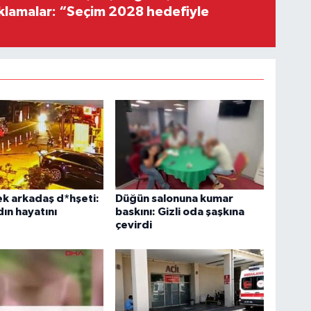
ıklamalar: “Seçim 2028 hedefiyle
ek arkadaş d*hşeti:
Düğün salonuna kumar
ın hayatını
baskını: Gizli oda şaşkına
çevirdi