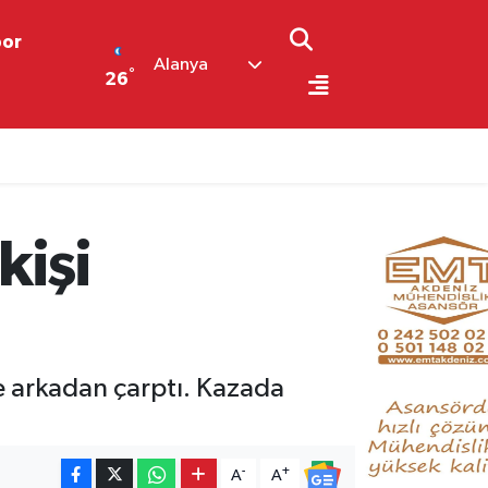
por
Alanya
°
26
kişi
ye arkadan çarptı. Kazada
-
+
A
A