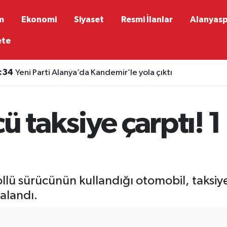
m
Ekonomi
Siyaset
Resmi İlanlar
Alanyas
ete
:34
Yeni Parti Alanya’da Kandemir’le yola çıktı
ü taksiye çarptı! 1 
ollü sürücünün kullandığı otomobil, taksi
alandı.