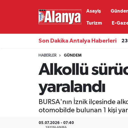
Asayiş
Günde
Asayiş
Antalya Nöbetçi Eczaneler
Turizm
E-Gaz
Gündem
Antalya Hava Durumu
Son Dakika Antalya Haberleri
23
Ekonomi
Antalya Namaz Vakitleri
HABERLER
GÜNDEM
Alkollü sürüc
Siyaset
Antalya Trafik Yoğunluk Haritası
Resmi İlanlar
Süper Lig Puan Durumu ve Fikstür
yaralandı
Alanyaspor
Tüm Manşetler
BURSA'nın İznik ilçesinde alk
Turizm
Son Dakika Haberleri
otomobilde bulunan 1 kişi yar
05.07.2026 - 07:40
E-Gazete
Haber Arşivi
YAYINLANMA