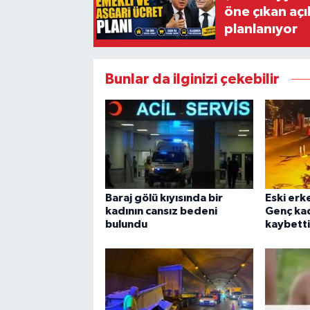
öne çıkan aç
planlanıyor
Bunlar da ilginizi çekebilir
Baraj gölü kıyısında bir
Eski erk
kadının cansız bedeni
Genç kad
bulundu
kaybetti