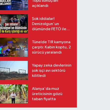
Topu sonuçları
açıklandı
Şok iddialar!
Denizolgun'un
ölümünde FETÖ ile
Kuriş işbirliği mi var?
Tünelde TIR kamyona
çarptı: Kabin koptu, 2
sürücü yaralandı
Yapay zeka devlerinin
şok işçi avı sektörü
kilitledi
Alanya'da muz
üreticisinin gözü
taban fiyatta