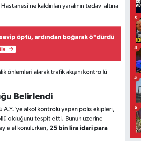
astanesi'ne kaldırılan yaralının tedavi altına
3
 sevip öptü, ardından boğarak ö*dürdü
4
üle
ik önlemleri alarak trafik akışını kontrollü
5
ğu Belirlendi
6
A.Y.'ye alkol kontrolü yapan polis ekipleri,
ollü olduğunu tespit etti. Bunun üzerine
eyle el konulurken,
25 bin lira idari para