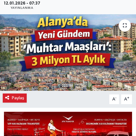
12.01.2026 - 07:37
YAYINLANMA
Paylaş
-
+
A
A