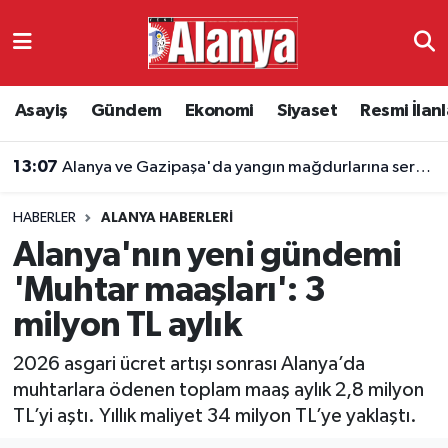
Asayiş
Antalya Nöbetçi Eczaneler
Asayiş
Gündem
Ekonomi
Siyaset
Resmi İlanl
Gündem
Antalya Hava Durumu
13:07
Alanya ve Gazipaşa'da yangın mağdurlarına sera naylonu
Ekonomi
Antalya Namaz Vakitleri
HABERLER
ALANYA HABERLERI
Siyaset
Antalya Trafik Yoğunluk Haritası
Alanya'nın yeni gündemi
Resmi İlanlar
Süper Lig Puan Durumu ve Fikstür
'Muhtar maaşları': 3
milyon TL aylık
Alanyaspor
Tüm Manşetler
2026 asgari ücret artışı sonrası Alanya’da
Turizm
Son Dakika Haberleri
muhtarlara ödenen toplam maaş aylık 2,8 milyon
TL’yi aştı. Yıllık maliyet 34 milyon TL’ye yaklaştı.
E-Gazete
Haber Arşivi