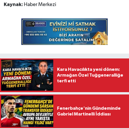
Kaynak:
Haber Merkezi
Kara Havacılıkta yeni dönem:
Armağan Özel Tuğgeneralliğe
terfi etti
Fenerbahçe'nin Gündeminde
Gabriel Martinelli İddiası