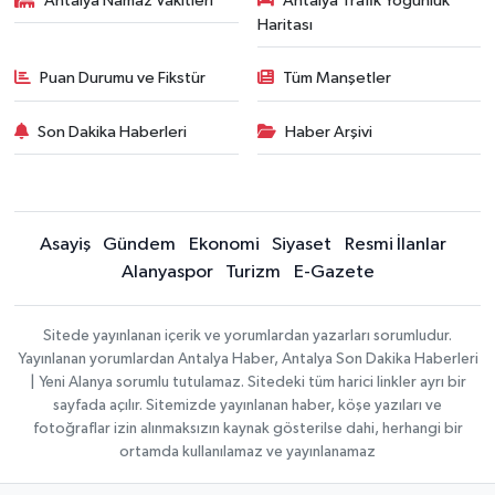
Antalya Namaz Vakitleri
Antalya Trafik Yoğunluk
Haritası
Puan Durumu ve Fikstür
Tüm Manşetler
Son Dakika Haberleri
Haber Arşivi
Asayiş
Gündem
Ekonomi
Siyaset
Resmi İlanlar
Alanyaspor
Turizm
E-Gazete
Sitede yayınlanan içerik ve yorumlardan yazarları sorumludur.
Yayınlanan yorumlardan Antalya Haber, Antalya Son Dakika Haberleri
| Yeni Alanya sorumlu tutulamaz. Sitedeki tüm harici linkler ayrı bir
sayfada açılır. Sitemizde yayınlanan haber, köşe yazıları ve
fotoğraflar izin alınmaksızın kaynak gösterilse dahi, herhangi bir
ortamda kullanılamaz ve yayınlanamaz