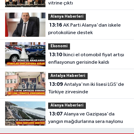
vitrine çıktı
Alanya Haberleri
13:16
AK Parti Alanya'dan iskele
protokolüne destek
Ekonomi
13:10
İkinci el otomobil fiyat artışı
enflasyonun gerisinde kaldı
Antalya Haberleri
13:09
Antalya'nın iki lisesi LGS'de
Türkiye zirvesinde
Alanya Haberleri
13:07
Alanya ve Gazipaşa'da
yangın mağdurlarına sera naylonu