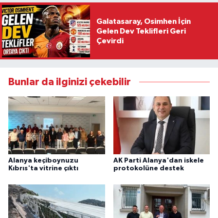
Galatasaray, Osimhen İçin
Gelen Dev Teklifleri Geri
Çevirdi
Bunlar da ilginizi çekebilir
Alanya keçiboynuzu
AK Parti Alanya'dan iskele
Kıbrıs'ta vitrine çıktı
protokolüne destek