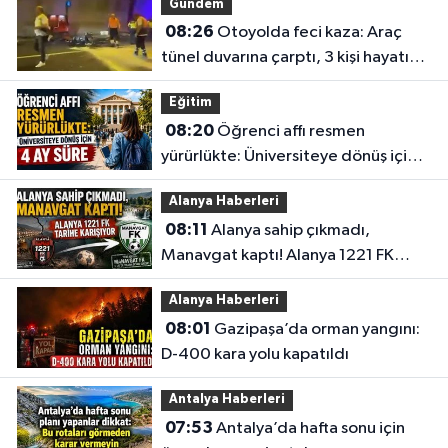
Gündem
08:26
Otoyolda feci kaza: Araç
tünel duvarına çarptı, 3 kişi hayatını
kaybetti
Eğitim
08:20
Öğrenci affı resmen
yürürlükte: Üniversiteye dönüş için 4
ay süre
Alanya Haberleri
08:11
Alanya sahip çıkmadı,
Manavgat kaptı! Alanya 1221 FK
tarihe karışıyor
Alanya Haberleri
08:01
Gazipaşa’da orman yangını:
D-400 kara yolu kapatıldı
Antalya Haberleri
07:53
Antalya’da hafta sonu için