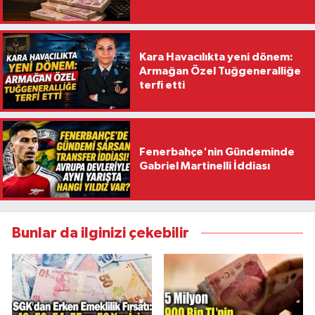
Kara Havacılıkta yeni dönem:
Armağan Özel Tuğgeneralliğe
terfi etti
Fenerbahçe'nin Gündeminde
Gabriel Martinelli İddiası
Bunlar da ilginizi çekebilir