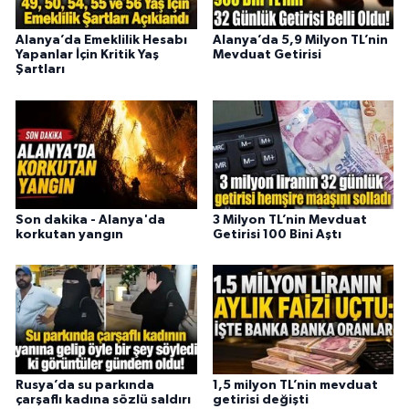
Alanya’da Emeklilik Hesabı
Alanya’da 5,9 Milyon TL’nin
Yapanlar İçin Kritik Yaş
Mevduat Getirisi
Şartları
Son dakika - Alanya'da
3 Milyon TL’nin Mevduat
korkutan yangın
Getirisi 100 Bini Aştı
Rusya’da su parkında
1,5 milyon TL’nin mevduat
çarşaflı kadına sözlü saldırı
getirisi değişti