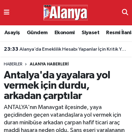
Asayiş
Antalya Nöbetçi Eczaneler
Asayiş
Gündem
Ekonomi
Siyaset
Resmi İlanl
Gündem
Antalya Hava Durumu
23:33
Alanya’da Emeklilik Hesabı Yapanlar İçin Kritik Yaş Şartları
Ekonomi
Antalya Namaz Vakitleri
HABERLER
ALANYA HABERLERI
Siyaset
Antalya Trafik Yoğunluk Haritası
Antalya'da yayalara yol
Resmi İlanlar
Süper Lig Puan Durumu ve Fikstür
vermek için durdu,
arkadan çarptılar
Alanyaspor
Tüm Manşetler
ANTALYA'nın Manavgat ilçesinde, yaya
Turizm
Son Dakika Haberleri
geçidinden geçen vatandaşlara yol vermek için
duran minibüse arkadan çarpan hafif ticari araç
E-Gazete
Haber Arşivi
maddi hasara neden oldu. Şans eseri yaralananın