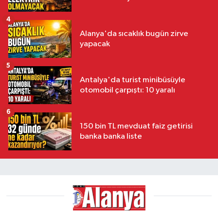
4
Alanya'da sıcaklık bugün zirve
yapacak
5
Antalya'da turist minibüsüyle
otomobil çarpıştı: 10 yaralı
6
150 bin TL mevduat faiz getirisi
banka banka liste