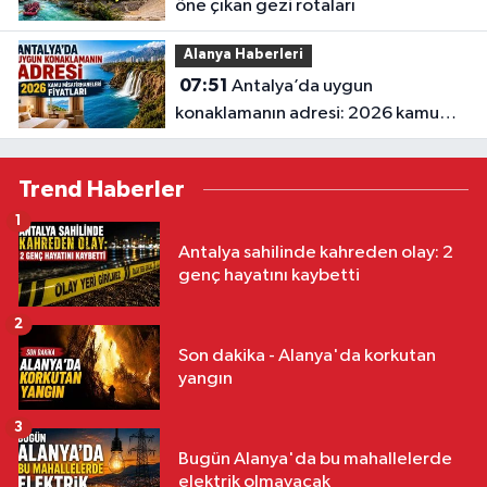
öne çıkan gezi rotaları
Alanya Haberleri
07:51
Antalya’da uygun
konaklamanın adresi: 2026 kamu
misafirhaneleri fiyatları
Trend Haberler
1
Antalya sahilinde kahreden olay: 2
genç hayatını kaybetti
2
Son dakika - Alanya'da korkutan
yangın
3
Bugün Alanya'da bu mahallelerde
elektrik olmayacak