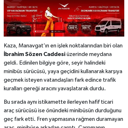
Kaza, Manavgat'ın en işlek noktalarından biri olan
İbrahim Sözen Caddesi
üzerinde meydana
geldi. Edinilen bilgiye göre, seyir halindeki
minibüs sürücüsü, yaya geçidini kullanarak karşıya
geçmek isteyen vatandaşları fark edince trafik
kuralları gereği aracını yavaşlatarak durdu.
Bu sırada aynı istikamette ilerleyen hafif ticari
araç sürücüsü ise önündeki minibüsün durduğunu
geç fark etti. Fren yapmasına rağmen duramayan
araç, minibüse arkadan çarptı. Çarpmanın