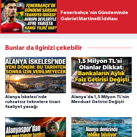
Fenerbahçe'nin Gündeminde
Gabriel Martinelli İddiası
Bunlar da ilginizi çekebilir
Alanya İskelesi’nde
Alanya’da 1,5 Milyon TL’nin
ruhsatsız teknelere ticari
Mevduat Getirisi Değişti
faaliyet yasağı