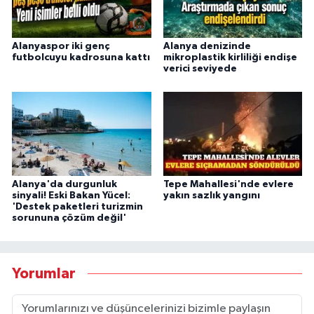
Alanyaspor iki genç
Alanya denizinde
futbolcuyu kadrosuna kattı
mikroplastik kirliliği endişe
verici seviyede
Alanya'da durgunluk
Tepe Mahallesi'nde evlere
sinyali! Eski Bakan Yücel:
yakın sazlık yangını
'Destek paketleri turizmin
sorununa çözüm değil'
Yorumlar