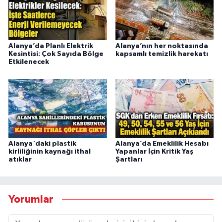
Alanya’da Planlı Elektrik
Alanya’nın her noktasında
Kesintisi: Çok Sayıda Bölge
kapsamlı temizlik harekatı
Etkilenecek
Alanya'daki plastik
Alanya’da Emeklilik Hesabı
kirliliğinin kaynağı ithal
Yapanlar İçin Kritik Yaş
atıklar
Şartları
Yorumlar