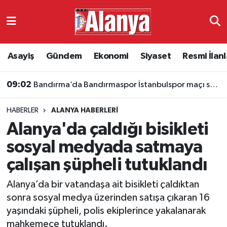
Asayiş
Antalya Nöbetçi Eczaneler
Asayiş
Gündem
Ekonomi
Siyaset
Resmi İlanl
Gündem
Antalya Hava Durumu
09:02
Bandırma’da Bandırmaspor İstanbulspor maçı saat kaçta, hangi kanalda?
Ekonomi
Antalya Namaz Vakitleri
HABERLER
ALANYA HABERLERI
Siyaset
Antalya Trafik Yoğunluk Haritası
Alanya'da çaldığı bisikleti
Resmi İlanlar
Süper Lig Puan Durumu ve Fikstür
sosyal medyada satmaya
çalışan şüpheli tutuklandı
Alanyaspor
Tüm Manşetler
Alanya’da bir vatandaşa ait bisikleti çaldıktan
Turizm
Son Dakika Haberleri
sonra sosyal medya üzerinden satışa çıkaran 16
yaşındaki şüpheli, polis ekiplerince yakalanarak
E-Gazete
Haber Arşivi
mahkemece tutuklandı.