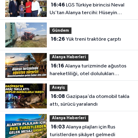
16:46
LGS Türkiye birincisi Neval
Us’tan Alanya tercihi: Hüseyin
Girenes’ten ödül
Gündem
16:26
Yük treni traktöre çarptı
Alanya Haberleri
16:16
Alanya turizminde ağustos
hareketliliği, otel dolulukları
yükseldi
Asayiş
16:08
Gazipaşa’da otomobil takla
attı, sürücü yaralandı
Alanya Haberleri
16:03
Alanya plajları için Rus
turistlerden şikâyet gelmedi