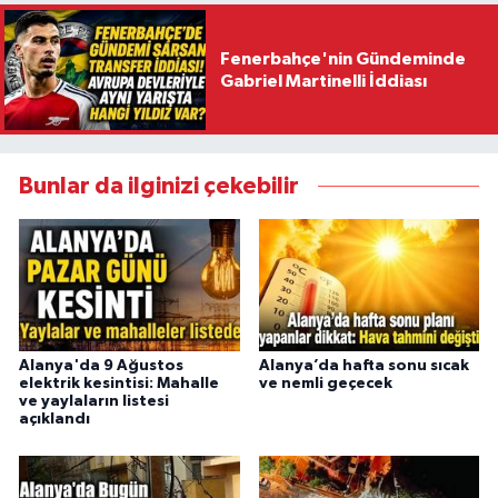
Fenerbahçe'nin Gündeminde
Gabriel Martinelli İddiası
Bunlar da ilginizi çekebilir
Alanya'da 9 Ağustos
Alanya’da hafta sonu sıcak
elektrik kesintisi: Mahalle
ve nemli geçecek
ve yaylaların listesi
açıklandı