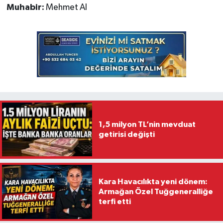
Muhabir:
Mehmet Al
1,5 milyon TL’nin mevduat
getirisi değişti
Kara Havacılıkta yeni dönem:
Armağan Özel Tuğgeneralliğe
terfi etti