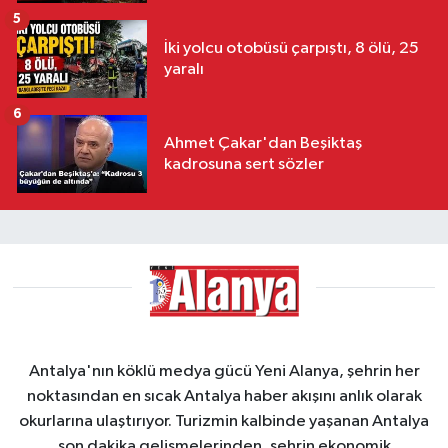
5
İki yolcu otobüsü çarpıştı, 8 ölü, 25
yaralı
6
Ahmet Çakar'dan Beşiktaş
kadrosuna sert sözler
Antalya'nın köklü medya gücü Yeni Alanya, şehrin her
noktasından en sıcak Antalya haber akışını anlık olarak
okurlarına ulaştırıyor. Turizmin kalbinde yaşanan Antalya
son dakika gelişmelerinden, şehrin ekonomik