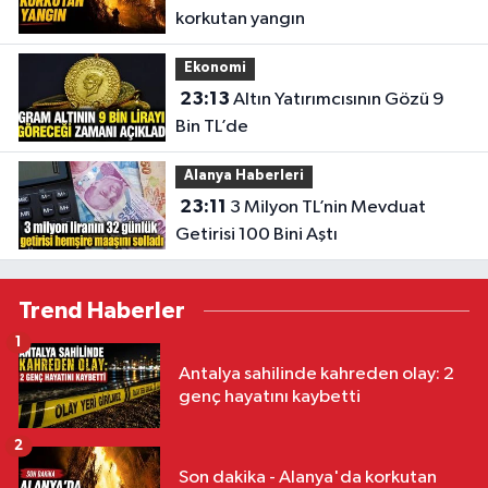
korkutan yangın
Ekonomi
23:13
Altın Yatırımcısının Gözü 9
Bin TL’de
Alanya Haberleri
23:11
3 Milyon TL’nin Mevduat
Getirisi 100 Bini Aştı
Trend Haberler
1
Antalya sahilinde kahreden olay: 2
genç hayatını kaybetti
2
Son dakika - Alanya'da korkutan