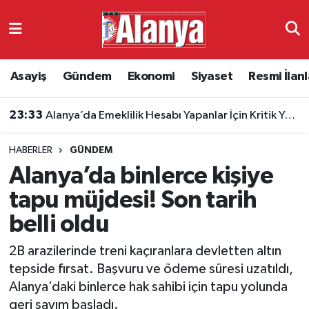
Asayiş
Antalya Nöbetçi Eczaneler
Asayiş
Gündem
Ekonomi
Siyaset
Resmi İlanl
Gündem
Antalya Hava Durumu
23:33
Alanya’da Emeklilik Hesabı Yapanlar İçin Kritik Yaş Şartları
Ekonomi
Antalya Namaz Vakitleri
HABERLER
GÜNDEM
Siyaset
Antalya Trafik Yoğunluk Haritası
Alanya’da binlerce kişiye
Resmi İlanlar
Süper Lig Puan Durumu ve Fikstür
tapu müjdesi! Son tarih
belli oldu
Alanyaspor
Tüm Manşetler
2B arazilerinde treni kaçıranlara devletten altın
Turizm
Son Dakika Haberleri
tepside fırsat. Başvuru ve ödeme süresi uzatıldı,
Alanya’daki binlerce hak sahibi için tapu yolunda
E-Gazete
Haber Arşivi
geri sayım başladı.