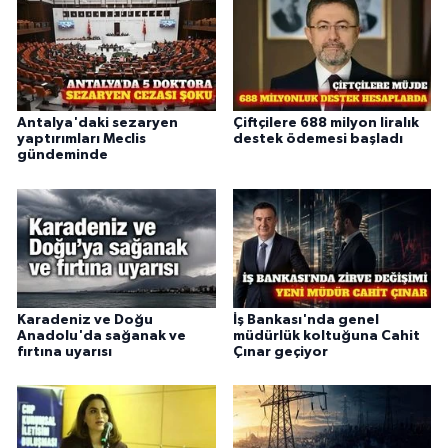
Antalya'daki sezaryen
Çiftçilere 688 milyon liralık
yaptırımları Meclis
destek ödemesi başladı
gündeminde
Karadeniz ve Doğu
İş Bankası'nda genel
Anadolu'da sağanak ve
müdürlük koltuğuna Cahit
fırtına uyarısı
Çınar geçiyor