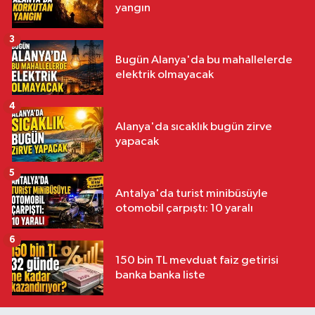
yangın
3
Bugün Alanya'da bu mahallelerde
elektrik olmayacak
4
Alanya'da sıcaklık bugün zirve
yapacak
5
Antalya'da turist minibüsüyle
otomobil çarpıştı: 10 yaralı
6
150 bin TL mevduat faiz getirisi
banka banka liste