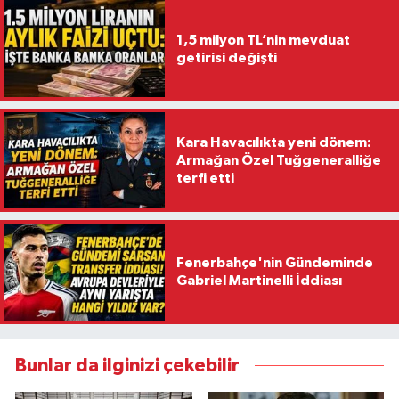
1,5 milyon TL’nin mevduat
getirisi değişti
Kara Havacılıkta yeni dönem:
Armağan Özel Tuğgeneralliğe
terfi etti
Fenerbahçe'nin Gündeminde
Gabriel Martinelli İddiası
Bunlar da ilginizi çekebilir