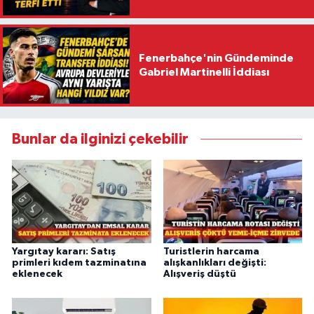
Fenerbahçe'nin Gündeminde
Gabriel Martinelli İddiası
Bunlar da ilginizi çekebilir
Yargıtay kararı: Satış
Turistlerin harcama
primleri kıdem tazminatına
alışkanlıkları değişti:
eklenecek
Alışveriş düştü