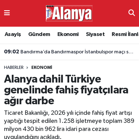
Asayiş
Antalya Nöbetçi Eczaneler
Asayiş
Gündem
Ekonomi
Siyaset
Resmi İlanl
Gündem
Antalya Hava Durumu
09:02
Bandırma’da Bandırmaspor İstanbulspor maçı saat kaçta, hangi kanalda?
Ekonomi
Antalya Namaz Vakitleri
HABERLER
EKONOMI
Siyaset
Antalya Trafik Yoğunluk Haritası
Alanya dahil Türkiye
Resmi İlanlar
Süper Lig Puan Durumu ve Fikstür
genelinde fahiş fiyatçılara
ağır darbe
Alanyaspor
Tüm Manşetler
Ticaret Bakanlığı, 2026 yılı içinde fahiş fiyat artışı
Turizm
Son Dakika Haberleri
yaptığı tespit edilen 1.258 işletmeye toplam 389
milyon 430 bin 962 lira idari para cezası
E-Gazete
Haber Arşivi
uygulandığını açıkladı.