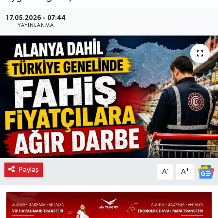
17.05.2026 - 07:44
YAYINLANMA
Paylaş
-
+
A
A