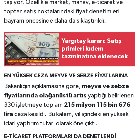
taşıyor. Özellikle market, manav, e-ticaret ve
toptan satış noktalarındaki fiyat denetimleri
bayram öncesinde daha da sıklaştırıldı.
Yargıtay kararı: Satış
primleri kıdem
tazminatına eklenecek
EN YÜKSEK CEZA MEYVE VE SEBZE FİYATLARINA
Bakanlığın açıklamasına göre,
meyve ve sebze
fiyatlarında olağanüstü artış
yaptığı belirlenen
330 işletmeye toplam
215 milyon 115 bin 676
lira
ceza kesildi. Bu kalem, yıl içindeki en yüksek
idari yaptırım tutarı olarak öne çıktı.
E-TİCARET PLATFORMLARI DA DENETLENDİ