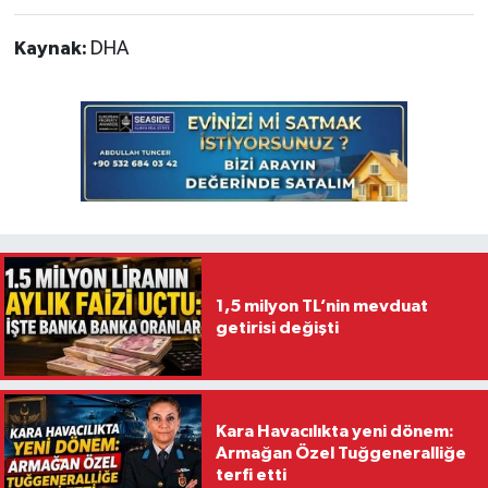
Kaynak:
DHA
1,5 milyon TL’nin mevduat
getirisi değişti
Kara Havacılıkta yeni dönem:
Armağan Özel Tuğgeneralliğe
terfi etti