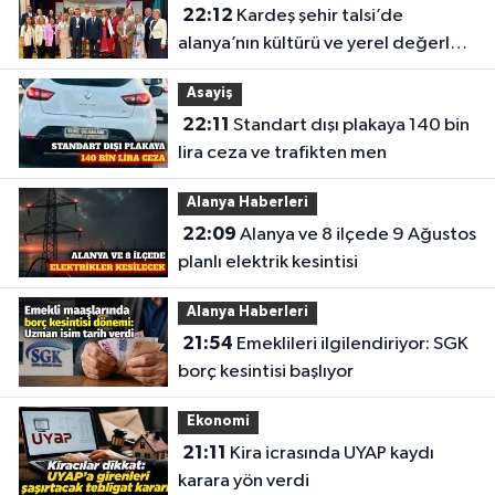
22:12
Kardeş şehir talsi’de
alanya’nın kültürü ve yerel değerleri
tanıtıldı
Asayiş
22:11
Standart dışı plakaya 140 bin
lira ceza ve trafikten men
Alanya Haberleri
22:09
Alanya ve 8 ilçede 9 Ağustos
planlı elektrik kesintisi
Alanya Haberleri
21:54
Emeklileri ilgilendiriyor: SGK
borç kesintisi başlıyor
Ekonomi
21:11
Kira icrasında UYAP kaydı
karara yön verdi