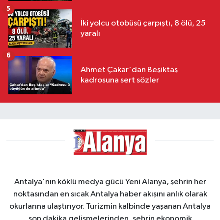
5
İki yolcu otobüsü çarpıştı, 8 ölü, 25
yaralı
6
Ahmet Çakar'dan Beşiktaş
kadrosuna sert sözler
Antalya'nın köklü medya gücü Yeni Alanya, şehrin her
noktasından en sıcak Antalya haber akışını anlık olarak
okurlarına ulaştırıyor. Turizmin kalbinde yaşanan Antalya
son dakika gelişmelerinden, şehrin ekonomik