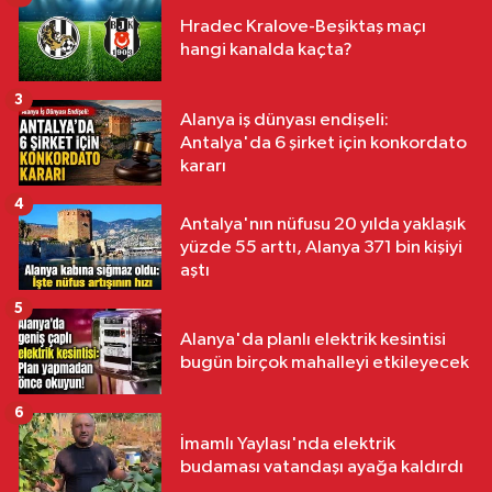
Hradec Kralove-Beşiktaş maçı
hangi kanalda kaçta?
3
Alanya iş dünyası endişeli:
Antalya'da 6 şirket için konkordato
kararı
4
Antalya'nın nüfusu 20 yılda yaklaşık
yüzde 55 arttı, Alanya 371 bin kişiyi
aştı
5
Alanya'da planlı elektrik kesintisi
bugün birçok mahalleyi etkileyecek
6
İmamlı Yaylası'nda elektrik
budaması vatandaşı ayağa kaldırdı