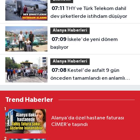
07:11
THY ve Türk Telekom dahil
dev şirketlerde istihdam düşüyor
Alanya Haberleri
07:09
İskele'de yeni dönem
başlıyor
Alanya Haberleri
07:08
Kestel'de asfalt 9 gün
önceden tamamlandı en anlamlı
teşekkür iş makinesinin üzerine
bırakıldı
Trend Haberler
1
Alanya’da özel hastane faturası
CİMER’e taşındı
2