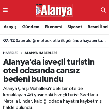
Asayiş
Antalya Nöbetçi Eczaneler
Asayiş
Gündem
Ekonomi
Siyaset
Resmi İlanl
Gündem
Antalya Hava Durumu
07:42
Satın aldığı motosikletle ilk gününde hayatını kaybetti
Ekonomi
Antalya Namaz Vakitleri
HABERLER
ALANYA HABERLERI
Siyaset
Antalya Trafik Yoğunluk Haritası
Alanya’da İsveçli turistin
Resmi İlanlar
Süper Lig Puan Durumu ve Fikstür
otel odasında cansız
bedeni bulundu
Alanyaspor
Tüm Manşetler
Alanya Çarşı Mahallesi’ndeki bir otelde
Turizm
Son Dakika Haberleri
konaklayan 46 yaşındaki İsveçli turist Svetlana
Natalia Linder, kaldığı odada hayatını kaybetmiş
E-Gazete
Haber Arşivi
halde bulundu.