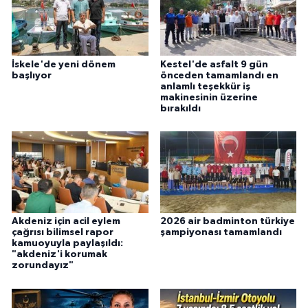
İskele'de yeni dönem
Kestel'de asfalt 9 gün
başlıyor
önceden tamamlandı en
anlamlı teşekkür iş
makinesinin üzerine
bırakıldı
Akdeniz için acil eylem
2026 air badminton türkiye
çağrısı bilimsel rapor
şampiyonası tamamlandı
kamuoyuyla paylaşıldı:
"akdeniz'i korumak
zorundayız"