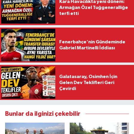
Kara Havacılıkta yeni dönem:
Armağan Özel Tuğgeneralliğe
terfi etti
Fenerbahçe'nin Gündeminde
Gabriel Martinelli İddiası
Galatasaray, Osimhen İçin
Gelen Dev Teklifleri Geri
Çevirdi
Bunlar da ilginizi çekebilir