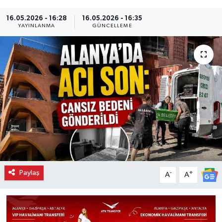
16.05.2026 - 16:28
16.05.2026 - 16:35
YAYINLANMA
GÜNCELLEME
Paylaş
-
+
A
A