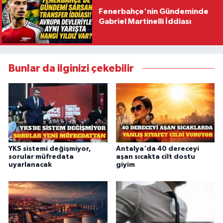
Fenerbahçe'nin Gündeminde
Gabriel Martinelli İddiası
Bunlar da ilginizi çekebilir
YKS sistemi değişmiyor,
Antalya'da 40 dereceyi
sorular müfredata
aşan sıcakta cilt dostu
uyarlanacak
giyim