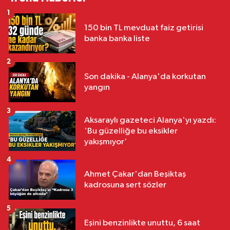
1
150 bin TL mevduat faiz getirisi
banka banka liste
2
Son dakika - Alanya'da korkutan
yangın
3
Aksaraylı gazeteci Alanya'yı yazdı:
'Bu güzelliğe bu eksikler
yakışmıyor'
4
Ahmet Çakar'dan Beşiktaş
kadrosuna sert sözler
5
Eşini benzinlikte unuttu, 6 saat