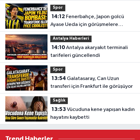
Spor
14:12
Fenerbahçe, Japon golcü
Ayase Ueda için görüşmelere
başladı
Antalya Haberleri
14:10
Antalya akaryakıt terminali
tarifeleri güncellendi
Spor
13:54
Galatasaray, Can Uzun
transferi için Frankfurt ile görüşüyor
Sağlık
13:53
Vücuduna kene yapışan kadın
hayatını kaybetti
Trend Haberler