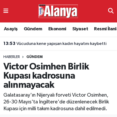
Asayiş
Antalya Nöbetçi Eczaneler
Asayiş
Gündem
Ekonomi
Siyaset
Resmi İlanl
Gündem
Antalya Hava Durumu
13:53
Vücuduna kene yapışan kadın hayatını kaybetti
Ekonomi
Antalya Namaz Vakitleri
HABERLER
GÜNDEM
Siyaset
Antalya Trafik Yoğunluk Haritası
Victor Osimhen Birlik
Resmi İlanlar
Süper Lig Puan Durumu ve Fikstür
Kupası kadrosuna
alınmayacak
Alanyaspor
Tüm Manşetler
Galatasaray'ın Nijeryalı forveti Victor Osimhen,
Turizm
Son Dakika Haberleri
26-30 Mayıs'ta İngiltere'de düzenlenecek Birlik
Kupası için milli takım kadrosuna dahil edilmedi.
E-Gazete
Haber Arşivi