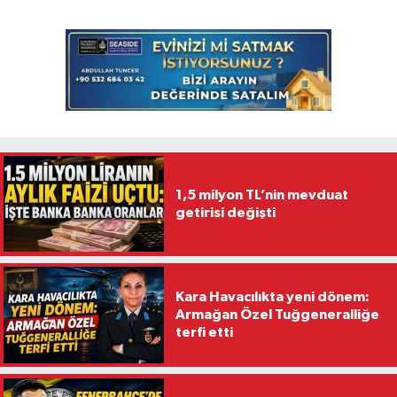
1,5 milyon TL’nin mevduat
getirisi değişti
Kara Havacılıkta yeni dönem:
Armağan Özel Tuğgeneralliğe
terfi etti