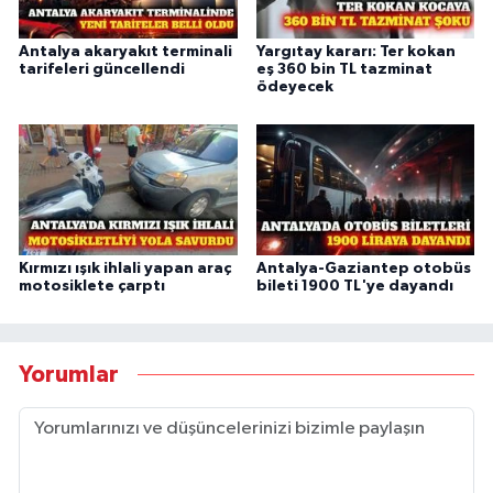
Antalya akaryakıt terminali
Yargıtay kararı: Ter kokan
tarifeleri güncellendi
eş 360 bin TL tazminat
ödeyecek
Kırmızı ışık ihlali yapan araç
Antalya-Gaziantep otobüs
motosiklete çarptı
bileti 1900 TL'ye dayandı
Yorumlar