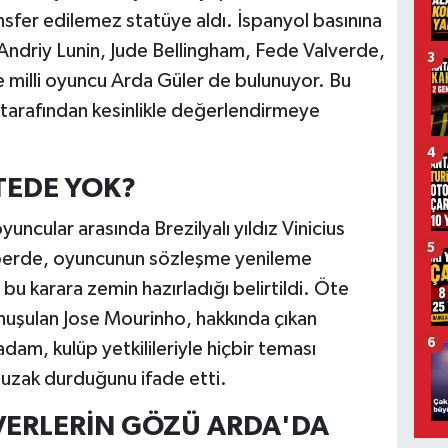
sfer edilemez statüye aldı. İspanyol basınına
Andriy Lunin, Jude Bellingham, Fede Valverde,
3
e milli oyuncu Arda Güler de bulunuyor. Bu
m tarafından kesinlikle değerlendirmeye
4
STEDE YOK?
ncular arasında Brezilyalı yıldız Vinicius
5
Haberde, oyuncunun sözleşme yenileme
u karara zemin hazırladığı belirtildi. Öte
uşulan Jose Mourinho, hakkında çıkan
6
 adam, kulüp yetkilileriyle hiçbir teması
uzak durduğunu ifade etti.
VERLERİN GÖZÜ ARDA'DA