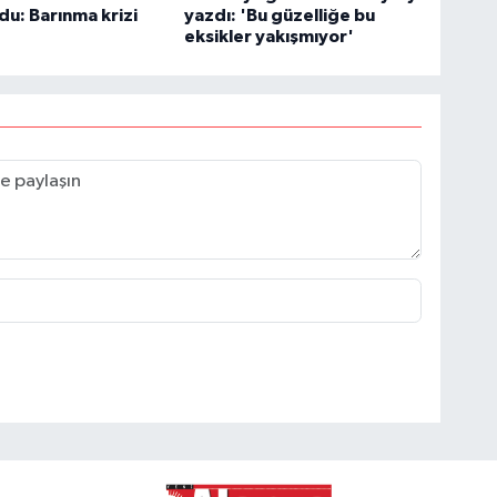
ldu: Barınma krizi
yazdı: 'Bu güzelliğe bu
eksikler yakışmıyor'