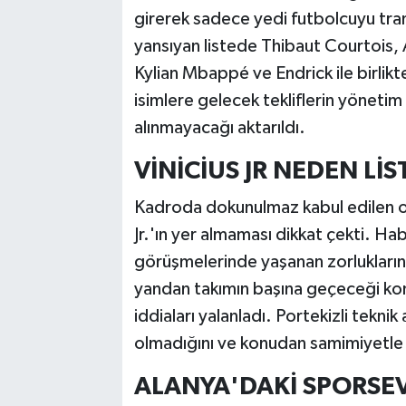
girerek sadece yedi futbolcuyu tran
yansıyan listede Thibaut Courtois, 
Kylian Mbappé ve Endrick ile birlikt
isimlere gelecek tekliflerin yöneti
alınmayacağı aktarıldı.
VİNİCİUS JR NEDEN Lİ
Kadroda dokunulmaz kabul edilen oyu
Jr.'ın yer almaması dikkat çekti. 
görüşmelerinde yaşanan zorlukların b
yandan takımın başına geçeceği kon
iddiaları yalanladı. Portekizli teknik
olmadığını ve konudan samimiyetle 
ALANYA'DAKİ SPORSE