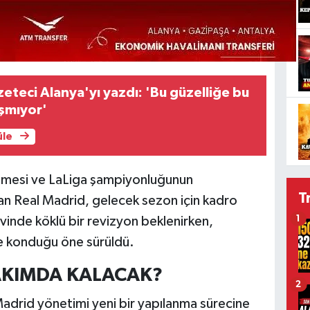
zeteci Alanya'yı yazdı: 'Bu güzelliğe bu
ışmıyor'
üle
ilmesi ve LaLiga şampiyonluğunun
T
an Real Madrid, gelecek sezon için kadro
1
vinde köklü bir revizyon beklenirken,
ine konduğu öne sürüldü.
AKIMDA KALACAK?
2
drid yönetimi yeni bir yapılanma sürecine