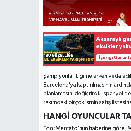
Aksaraylı ga
eksikler yak
İçeriği Görünt
Şampiyonlar Ligi'ne erken veda ed
Barcelona'ya kaptırılmasının ardınd
planlamasını değiştirdi. İspanyol de
takımdaki birçok ismin satış listes
HANGİ OYUNCULAR T
FootMercato'nun haberine göre, Ma