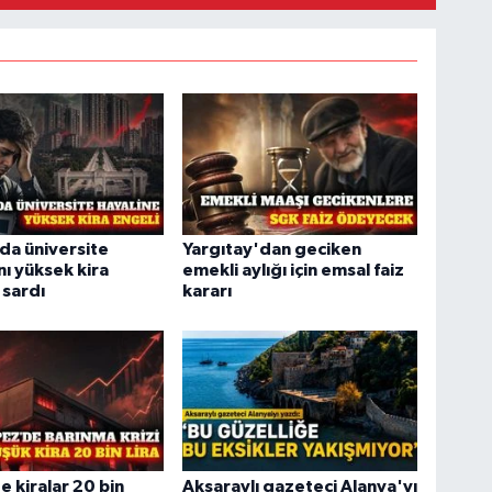
da üniversite
Yargıtay'dan geciken
nı yüksek kira
emekli aylığı için emsal faiz
 sardı
kararı
 kiralar 20 bin
Aksaraylı gazeteci Alanya'yı