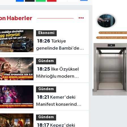
on Haberler
Ekonomi
18:26
Türkiye
genelinde Bambi’den
41 Togg T10X çekilişi
Gündem
18:25
İlke Özyüksel
Mihrioğlu modern
pentatlonda Avrupa
Gündem
şampiyonu
18:21
Kemer'deki
Manifest konserinde
Yelekçi'nin dansı öne
Gündem
çıktı
18:17
Kepez'deki