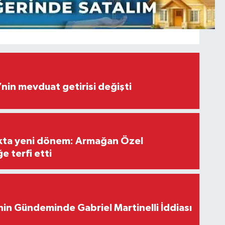
’nin mevduat getirisi değişti
ıkta yeni dönem: Armağan Özel
e terfi etti
in Gündeminde Gabriel Martinelli İddiası