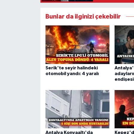
Bunlar da ilginizi çekebilir
Serik'te seyir halindeki
Antalya'
otomobil yandı: 4 yaralı
adayları
endişesi
Antalya Konyaaltı'da
Kepez'de