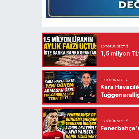
EDITÖRÜN SEÇTIĞI
1,5 milyon TL
EDITÖRÜN SEÇTIĞI
Kara Havacıl
Tuğgeneralliğ
EDITÖRÜN SEÇTIĞI
Fenerbahçe'n