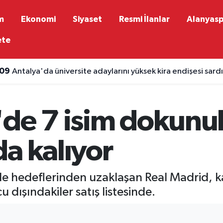
m
Ekonomi
Siyaset
Resmi İlanlar
Alanyas
ete
:09
Antalya'da üniversite adaylarını yüksek kira endişesi sardı
'de 7 isim dokunu
a kalıyor
de hedeflerinden uzaklaşan Real Madrid, k
 dışındakiler satış listesinde.