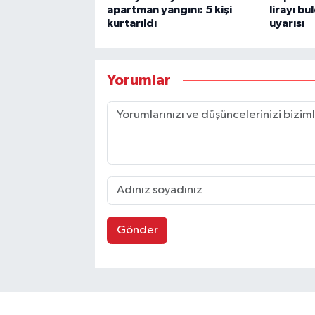
apartman yangını: 5 kişi
lirayı bu
kurtarıldı
uyarısı
Yorumlar
Gönder