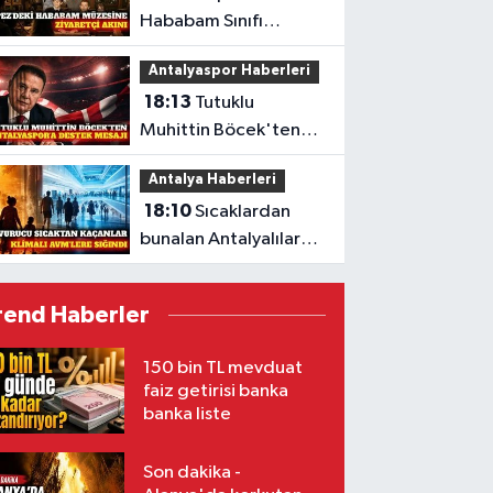
Hababam Sınıfı
müzesine ayda 7 bin
Antalyaspor Haberleri
ziyaretçi
18:13
Tutuklu
Muhittin Böcek'ten
Antalyaspor'a sezon
Antalya Haberleri
mesajı
18:10
Sıcaklardan
bunalan Antalyalılar
AVM'lere sığındı
rend Haberler
150 bin TL mevduat
faiz getirisi banka
banka liste
Son dakika -