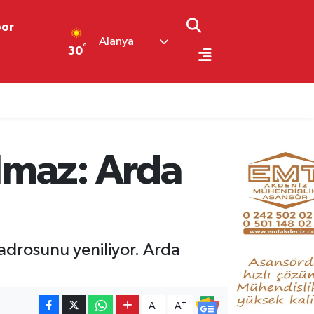
por
Alanya
°
30
lmaz: Arda
adrosunu yeniliyor. Arda
-
+
A
A