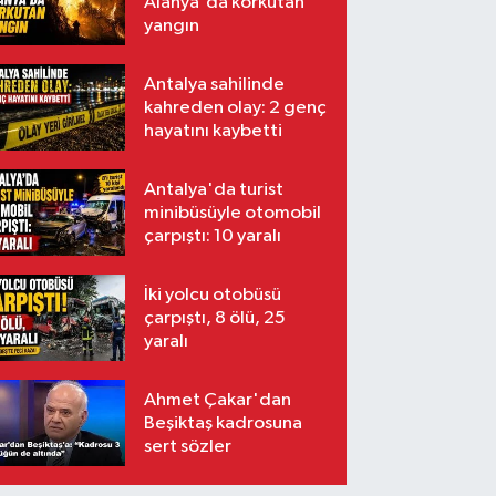
Alanya'da korkutan
yangın
Antalya sahilinde
kahreden olay: 2 genç
hayatını kaybetti
Antalya'da turist
minibüsüyle otomobil
çarpıştı: 10 yaralı
İki yolcu otobüsü
çarpıştı, 8 ölü, 25
yaralı
Ahmet Çakar'dan
Beşiktaş kadrosuna
sert sözler