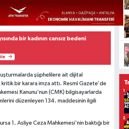
yısında bir kadının cansız bedeni
üle
turmalarda şüphelilere ait dijital
T
 kritik bir karara imza attı. Resmî Gazete'de
1
kemesi Kanunu'nun (CMK) bilgisayarlarda
erini düzenleyen 134. maddesinin ilgili
2
rsa 1. Asliye Ceza Mahkemesi'nin baktığı bir