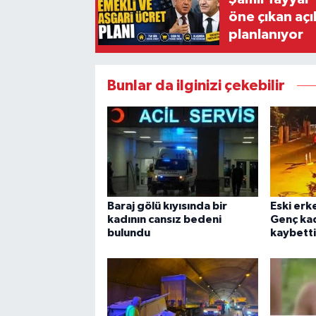
öne çıkan aç
planlanıyor
Bunlar da ilginizi çekebilir
Baraj gölü kıyısında bir
Eski erk
kadının cansız bedeni
Genç kad
bulundu
kaybetti