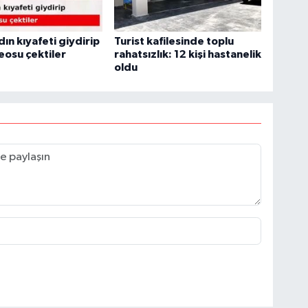
dın kıyafeti giydirip
Turist kafilesinde toplu
eosu çektiler
rahatsızlık: 12 kişi hastanelik
oldu