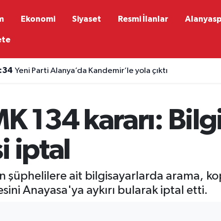
m
Ekonomi
Siyaset
Resmi İlanlar
Alanyas
ete
:34
Yeni Parti Alanya’da Kandemir’le yola çıktı
 134 kararı: Bilg
 iptal
şüphelilere ait bilgisayarlarda arama, k
ini Anayasa'ya aykırı bularak iptal etti.