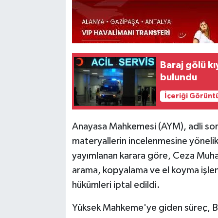
Baraj gölü kı
bulundu
İçeriği Görünt
Anayasa Mahkemesi (AYM), adli soruş
materyallerin incelenmesine yönelik
yayımlanan karara göre, Ceza Muha
arama, kopyalama ve el koyma işleml
hükümleri iptal edildi.
Yüksek Mahkeme'ye giden süreç, Bu