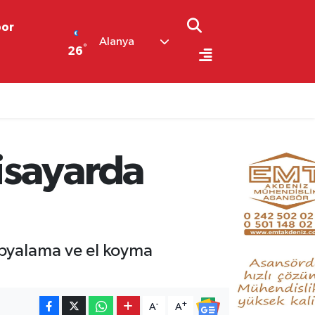
por
Alanya
°
26
isayarda
opyalama ve el koyma
-
+
A
A