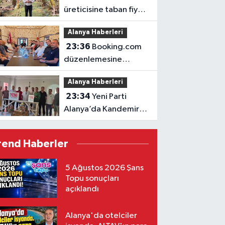
üreticisine taban fiyat
müjdesi
Alanya Haberleri
23:36
Booking.com
düzenlemesine
ALTİD’den destek
Alanya Haberleri
23:34
Yeni Parti
Alanya’da Kandemir’le
yola çıktı
rend Haberler
5 Ağustos 2026 Şans
Topu sonuçları
açıklandı
Alanya'da otelciler