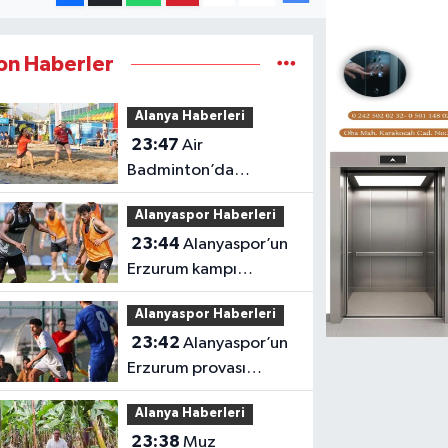
on Haberler
Alanya Haberleri
23:47
Air
Badminton’da
şampiyonluk heyecanı
Alanyaspor Haberleri
Alanya’da
23:44
Alanyaspor’un
Erzurum kampı
tamamlandı
Alanyaspor Haberleri
23:42
Alanyaspor’un
Erzurum provası
golsüz tamamlandı
Alanya Haberleri
23:38
Muz