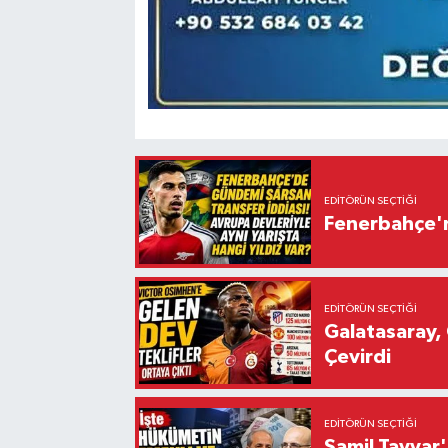
EDITÖRÜN SEÇTIĞI
Fenerbahçe'n
EDITÖRÜN SEÇTIĞI
Galatasaray, 
Çevirdi
EDITÖRÜN SEÇTIĞI
Şamil Tayyar