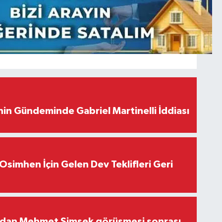
in Gündeminde Gabriel Martinelli İddiası
Osimhen İçin Gelen Dev Teklifleri Geri
'dan Mehmet Şimşek görüşmesi sonrası