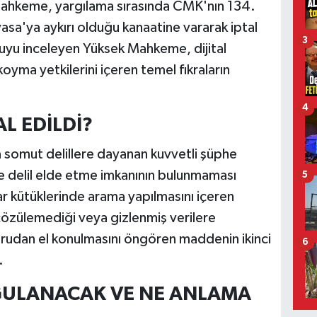
 mahkeme, yargılama sırasında CMK'nın 134.
a'ya aykırı olduğu kanaatine vararak iptal
3
uyu inceleyen Yüksek Mahkeme, dijital
oyma yetkilerini içeren temel fıkraların
4
L EDİLDİ?
 somut delillere dayanan kuvvetli şüphe
te delil elde etme imkanının bulunmaması
5
r kütüklerinde arama yapılmasını içeren
 çözülemediği veya gizlenmiş verilere
ğrudan el konulmasını öngören maddenin ikinci
6
.
GULANACAK VE NE ANLAMA