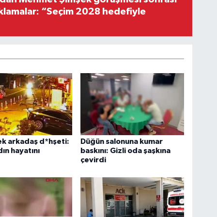
ıklamalar: “Seçim 2028 hedefiyle
ek arkadaş d*hşeti:
Düğün salonuna kumar
ın hayatını
baskını: Gizli oda şaşkına
çevirdi