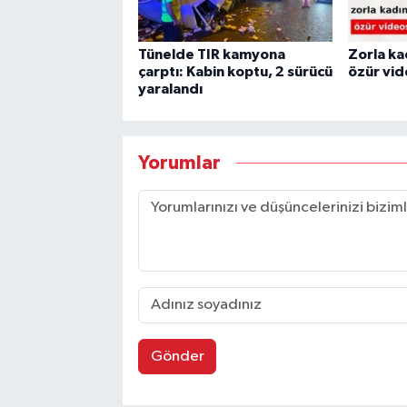
Tünelde TIR kamyona
Zorla ka
çarptı: Kabin koptu, 2 sürücü
özür vid
yaralandı
Yorumlar
Gönder