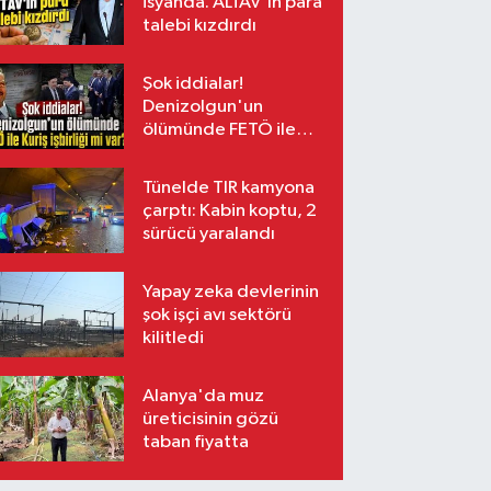
isyanda. ALTAV'ın para
talebi kızdırdı
Şok iddialar!
Denizolgun'un
ölümünde FETÖ ile
Kuriş işbirliği mi var?
Tünelde TIR kamyona
çarptı: Kabin koptu, 2
sürücü yaralandı
Yapay zeka devlerinin
şok işçi avı sektörü
kilitledi
Alanya'da muz
üreticisinin gözü
taban fiyatta