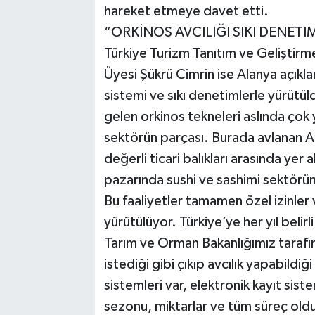
hareket etmeye davet etti.
“ORKİNOS AVCILIĞI SIKI DENETI
Türkiye Turizm Tanıtım ve Geliştir
Üyesi Şükrü Cimrin ise Alanya açıklar
sistemi ve sıkı denetimlerle yürütül
gelen orkinos tekneleri aslında çok 
sektörün parçası. Burada avlanan At
değerli ticari balıkları arasında yer
pazarında sushi ve sashimi sektöründ
Bu faaliyetler tamamen özel izinler
yürütülüyor. Türkiye’ye her yıl belirl
Tarım ve Orman Bakanlığımız tarafında
istediği gibi çıkıp avcılık yapabildiğ
sistemleri var, elektronik kayıt sist
sezonu, miktarlar ve tüm süreç olduk