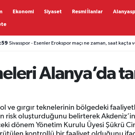
m
Ekonomi
Siyaset
Resmi İlanlar
Alanyas
ete
:59
Sivasspor - Esenler Erokspor maçı ne zaman, saat kaçta 
eleri Alanya’da t
 ve gırgır teknelerinin bölgedeki faaliyetl
dan risk oluşturduğunu belirterek Akdeniz’
ki dönem Yönetim Kurulu Üyesi Şükrü Cimrin
ütülen kontrollü bir faaliyet olduğunu ifad