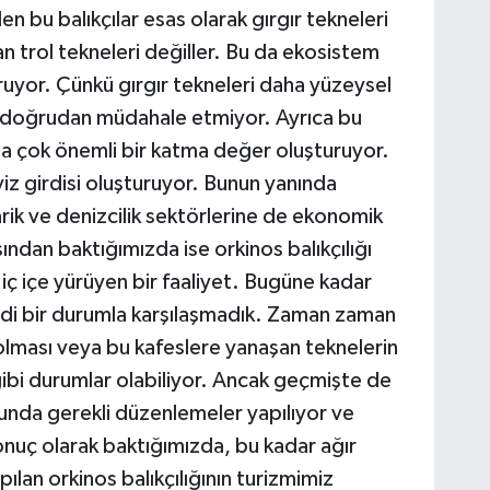
en bu balıkçılar esas olarak gırgır tekneleri
yan trol tekneleri değiller. Bu da ekosistem
ruyor. Çünkü gırgır tekneleri daha yüzeysel
e doğrudan müdahale etmiyor. Ayrıca bu
a çok önemli bir katma değer oluşturuyor.
viz girdisi oluşturuyor. Bunun yanında
edarik ve denizcilik sektörlerine de ekonomik
sından baktığımızda ise orkinos balıkçılığı
 iç içe yürüyen bir faaliyet. Bugüne kadar
ddi bir durumla karşılaşmadık. Zaman zaman
n olması veya bu kafeslere yanaşan teknelerin
gibi durumlar olabiliyor. Ancak geçmişte de
sunda gerekli düzenlemeler yapılıyor ve
onuç olarak baktığımızda, bu kadar ağır
pılan orkinos balıkçılığının turizmimiz