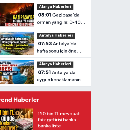
kaptı! Alanya 1221 FK
Alanya Haberleri
tarihe karışıyor
08:01
Gazipaşa’da
orman yangını: D-400
kara yolu kapatıldı
Antalya Haberleri
07:53
Antalya’da
hafta sonu için öne
çıkan gezi rotaları
Alanya Haberleri
07:51
Antalya’da
uygun konaklamanın
adresi: 2026 kamu
misafirhaneleri
rend Haberler
fiyatları
150 bin TL mevduat
faiz getirisi banka
banka liste