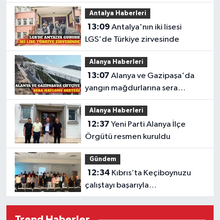
Antalya Haberleri
13:09
Antalya'nın iki lisesi
LGS'de Türkiye zirvesinde
Alanya Haberleri
13:07
Alanya ve Gazipaşa'da
yangın mağdurlarına sera
naylonu
Alanya Haberleri
12:37
Yeni Parti Alanya İlçe
Örgütü resmen kuruldu
Gündem
12:34
Kıbrıs’ta Keçiboynuzu
çalıştayı başarıyla
gerçekleştirildi
Trend Haberler