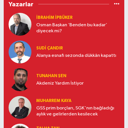
Yazarlar
İBRAHIM İPBÜKER
Osman Başkan ‘Benden bu kadar’
diyecek mi?
SUDI ÇANDIR
Alanya esnafı sezonda dükkân kapattı
TUNAHAN ŞEN
Akdeniz Yardım İstiyor
MUHARREM KAYA
GSS prim borçları, SGK'nın bağladığı
aylık ve gelirlerden kesilecek