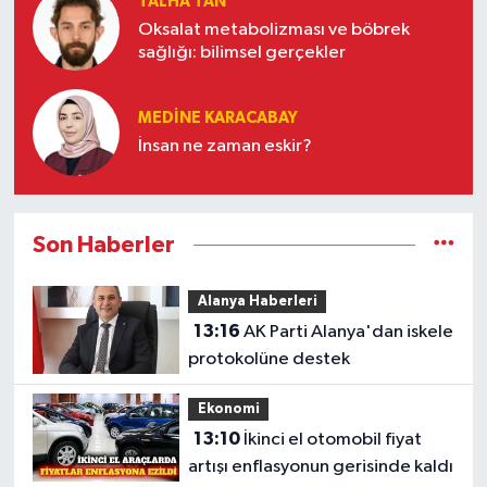
TALHA TAN
Oksalat metabolizması ve böbrek
sağlığı: bilimsel gerçekler
MEDINE KARACABAY
İnsan ne zaman eskir?
Son Haberler
Alanya Haberleri
13:16
AK Parti Alanya'dan iskele
protokolüne destek
Ekonomi
13:10
İkinci el otomobil fiyat
artışı enflasyonun gerisinde kaldı