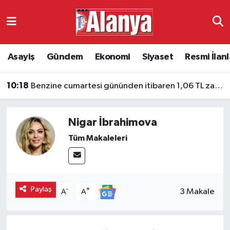
Asayiş
Antalya Nöbetçi Eczaneler
Asayiş
Gündem
Ekonomi
Siyaset
Resmi İlanl
Gündem
Antalya Hava Durumu
10:18
Benzine cumartesi gününden itibaren 1,06 TL zam bekleniyor
Ekonomi
Antalya Namaz Vakitleri
Siyaset
Antalya Trafik Yoğunluk Haritası
Nigar İbrahimova
Tüm Makaleleri
Resmi İlanlar
Süper Lig Puan Durumu ve Fikstür
Alanyaspor
Tüm Manşetler
Paylaş
-
+
3 Makale
A
A
Turizm
Son Dakika Haberleri
E-Gazete
Haber Arşivi