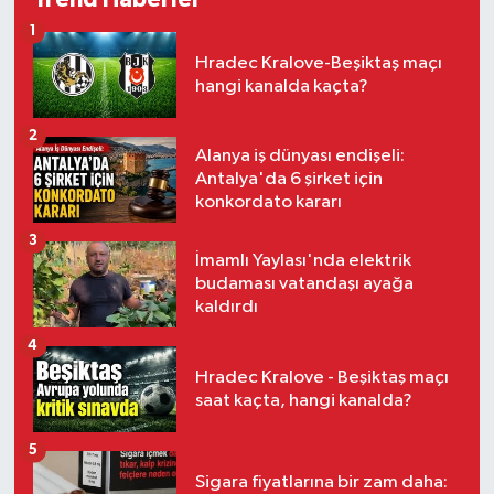
1
Hradec Kralove-Beşiktaş maçı
hangi kanalda kaçta?
2
Alanya iş dünyası endişeli:
Antalya'da 6 şirket için
konkordato kararı
3
İmamlı Yaylası'nda elektrik
budaması vatandaşı ayağa
kaldırdı
4
Hradec Kralove - Beşiktaş maçı
saat kaçta, hangi kanalda?
5
Sigara fiyatlarına bir zam daha: