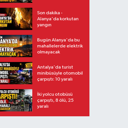
Son dakika -
Alanya'da korkutan
yangın
Bugün Alanya'da bu
mahallelerde elektrik
olmayacak
Antalya'da turist
minibüsüyle otomobil
çarpıştı: 10 yaralı
İki yolcu otobüsü
çarpıştı, 8 ölü, 25
yaralı