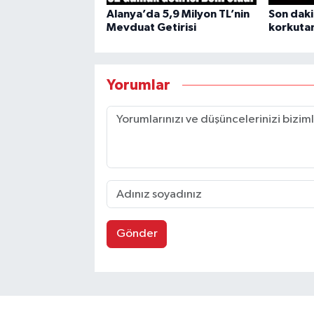
Alanya’da 5,9 Milyon TL’nin
Son daki
Mevduat Getirisi
korkuta
Yorumlar
Gönder