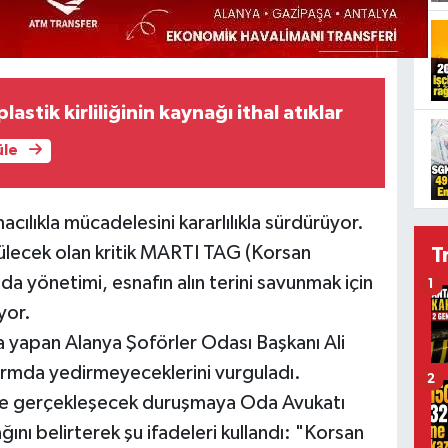
lastik kirliliğinin kaynağı ithal atıklar
üle
cılıkla mücadelesini kararlılıkla sürdürüyor.
ülecek olan kritik MARTI TAG (Korsan
T
da yönetimi, esnafın alın terini savunmak için
1
yor.
ama yapan Alanya Şoförler Odası Başkanı Ali
formda yedirmeyeceklerini vurguladı.
2
de gerçekleşecek duruşmaya Oda Avukatı
cağını belirterek şu ifadeleri kullandı: "Korsan