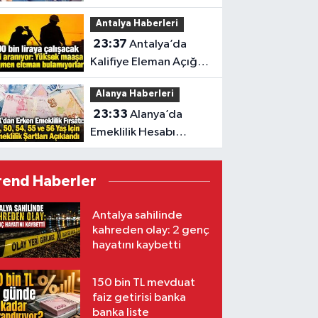
Antalya ilk sıralarda
Antalya Haberleri
23:37
Antalya’da
Kalifiye Eleman Açığı
Sektörleri Zorluyor
Alanya Haberleri
23:33
Alanya’da
Emeklilik Hesabı
Yapanlar İçin Kritik Yaş
Şartları
rend Haberler
Antalya sahilinde
kahreden olay: 2 genç
hayatını kaybetti
150 bin TL mevduat
faiz getirisi banka
banka liste