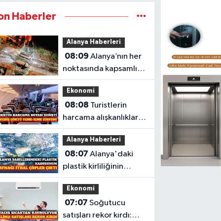
on Haberler
Alanya Haberleri
08:09
Alanya’nın her
noktasında kapsamlı
temizlik harekatı
Ekonomi
08:08
Turistlerin
harcama alışkanlıkları
değişti: Alışveriş düştü
Alanya Haberleri
08:07
Alanya'daki
plastik kirliliğinin
kaynağı ithal atıklar
Ekonomi
07:07
Soğutucu
satışları rekor kırdı: