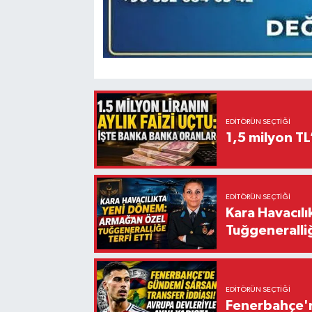
EDITÖRÜN SEÇTIĞI
1,5 milyon TL
EDITÖRÜN SEÇTIĞI
Kara Havacıl
Tuğgeneralliğ
EDITÖRÜN SEÇTIĞI
Fenerbahçe'n