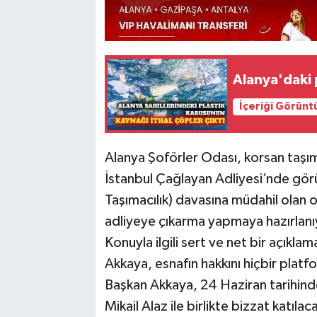
Alanya'daki p
İçeriği Görünt
Alanya Şoförler Odası, korsan taşıma
İstanbul Çağlayan Adliyesi’nde gör
Taşımacılık) davasına müdahil olan o
adliyeye çıkarma yapmaya hazırlanı
Konuyla ilgili sert ve net bir açıkl
Akkaya, esnafın hakkını hiçbir plat
Başkan Akkaya, 24 Haziran tarihin
Mikail Alaz ile birlikte bizzat katıla