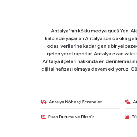
Antalya'nın köklü medya gücü Yeni Alany
kalbinde yaşanan Antalya son dakika geli
odası verilerine kadar geniş bir yelpaz
gelen yerel raporlar, Antalya ezan vakti
Antalya ilçeleri hakkında en derinlemesine 
dijital hafızası olmaya devam ediyoruz. Güve
Antalya Nöbetçi Eczaneler
A
Puan Durumu ve Fikstür
Tü