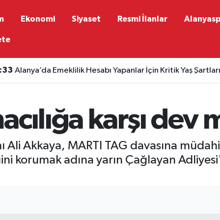
m
Ekonomi
Siyaset
Resmi İlanlar
Alanyas
ete
:33
Alanya’da Emeklilik Hesabı Yapanlar İçin Kritik Yaş Şartlar
acılığa karşı dev
ı Ali Akkaya, MARTI TAG davasına müdahil 
ini korumak adına yarın Çağlayan Adliyesi