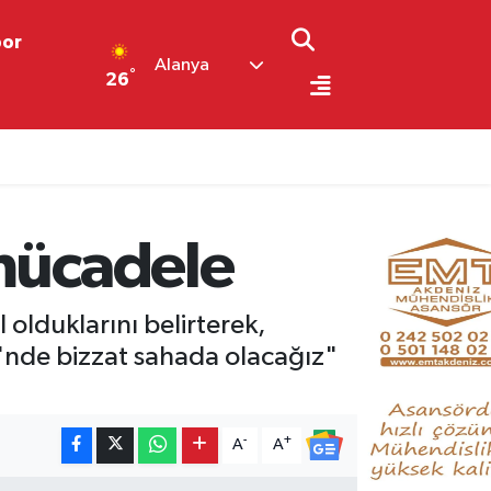
por
Alanya
°
26
ı
 mücadele
olduklarını belirterek,
'nde bizzat sahada olacağız"
-
+
A
A