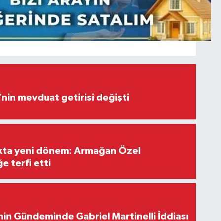
’nin mevduat getirisi değişti
ıkta yeni dönem: Armağan Özel
e terfi etti
in Gündeminde Gabriel Martinelli İddiası