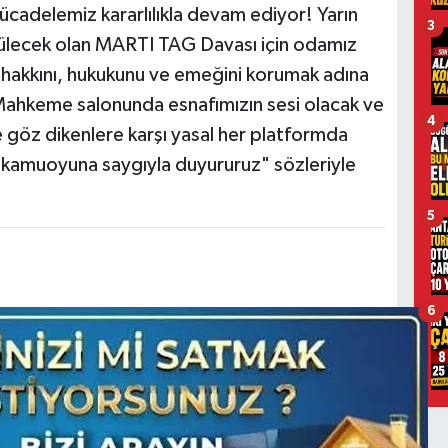
mücadelemiz kararlılıkla devam ediyor! Yarın
3
rülecek olan MARTI TAG Davası için odamız
 hakkını, hukukunu ve emeğini korumak adına
ahkeme salonunda esnafımızın sesi olacak ve
4
 göz dikenlere karşı yasal her platformda
kamuoyuna saygıyla duyururuz" sözleriyle
5
6