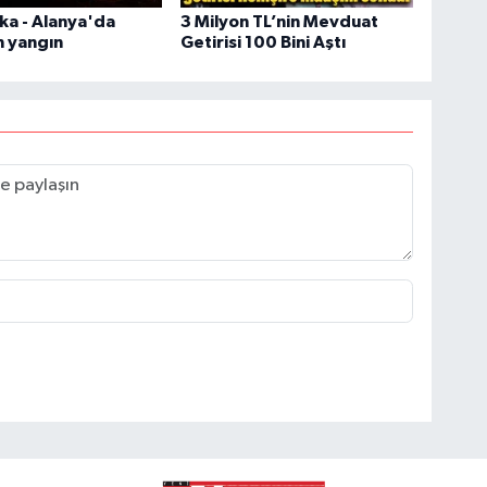
ka - Alanya'da
3 Milyon TL’nin Mevduat
n yangın
Getirisi 100 Bini Aştı