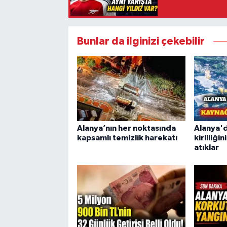
Bunlar da ilginizi çekebilir
Alanya’nın her noktasında
Alanya'd
kapsamlı temizlik harekatı
kirliliği
atıklar