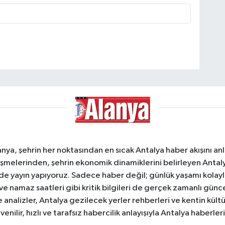
a, şehrin her noktasından en sıcak Antalya haber akışını anlık
şmelerinden, şehrin ekonomik dinamiklerini belirleyen Antalya
ede yayın yapıyoruz. Sadece haber değil; günlük yaşamı kolay
 ve namaz saatleri gibi kritik bilgileri de gerçek zamanlı gün
analizler, Antalya gezilecek yerler rehberleri ve kentin kültür
nilir, hızlı ve tarafsız habercilik anlayışıyla Antalya haberler