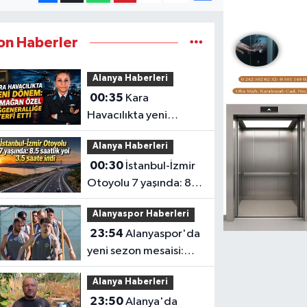
on Haberler
Alanya Haberleri
00:35
Kara
Havacılıkta yeni
dönem: Armağan
Alanya Haberleri
Özel Tuğgeneralliğe
00:30
İstanbul-İzmir
terfi etti
Otoyolu 7 yaşında: 8,5
saatlik yol 3,5 saate
Alanyaspor Haberleri
indi
23:54
Alanyaspor'da
yeni sezon mesaisi:
Transferde son durum
Alanya Haberleri
23:50
Alanya'da