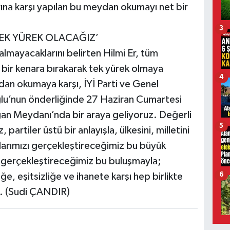
arına karşı yapılan bu meydan okumayı net bir
3
TEK YÜREK OLACAĞIZ’
lmayacaklarını belirten Hilmi Er, tüm
nı bir kenara bırakarak tek yürek olmaya
4
dan okumaya karşı, İYİ Parti ve Genel
lu’nun önderliğinde 27 Haziran Cumartesi
n Meydanı’nda bir araya geliyoruz. Değerli
5
, partiler üstü bir anlayışla, ülkesini, milletini
larımızı gerçekleştireceğimiz bu büyük
 gerçekleştireceğimiz bu buluşmayla;
6
ğe, eşitsizliğe ve ihanete karşı hep birlikte
dı. (Sudi ÇANDIR)