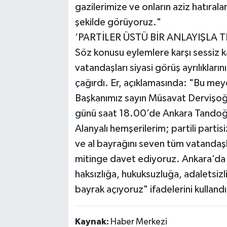
gazilerimize ve onların aziz hatıral
şekilde görüyoruz."
‘PARTİLER ÜSTÜ BİR ANLAYIŞLA 
Söz konusu eylemlere karşı sessiz ka
vatandaşları siyasi görüş ayrılıkları
çağırdı. Er, açıklamasında: "Bu mey
Başkanımız sayın Müsavat Dervişoğ
günü saat 18.00’de Ankara Tandoğa
Alanyalı hemşerilerim; partili partisiz
ve al bayrağını seven tüm vatandaş
mitinge davet ediyoruz. Ankara’da
haksızlığa, hukuksuzluğa, adaletsizli
bayrak açıyoruz" ifadelerini kullan
Kaynak:
Haber Merkezi