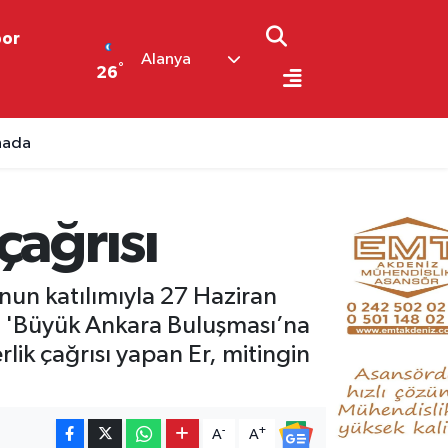
por
Alanya
°
26
ahada
çağrısı
’nun katılımıyla 27 Haziran
 'Büyük Ankara Buluşması’na
rlik çağrısı yapan Er, mitingin
-
+
A
A