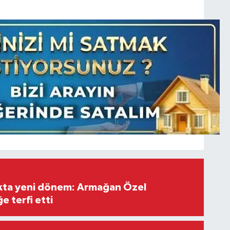
ıkta yeni dönem: Armağan Özel
e terfi etti