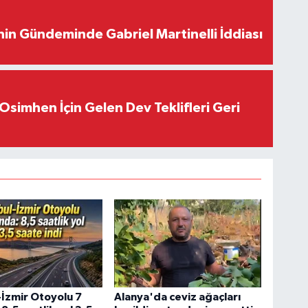
in Gündeminde Gabriel Martinelli İddiası
Osimhen İçin Gelen Dev Teklifleri Geri
-İzmir Otoyolu 7
Alanya'da ceviz ağaçları