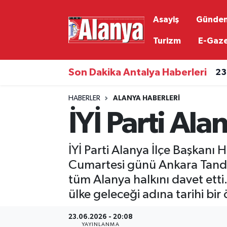
Asayiş
Günde
Asayiş
Antalya Nöbetçi Eczaneler
Turizm
E-Gaz
Gündem
Antalya Hava Durumu
Son Dakika Antalya Haberleri
23
Ekonomi
Antalya Namaz Vakitleri
HABERLER
ALANYA HABERLERI
İYİ Parti Al
Siyaset
Antalya Trafik Yoğunluk Haritası
Resmi İlanlar
Süper Lig Puan Durumu ve Fikstür
İYİ Parti Alanya İlçe Başkanı
Cumartesi günü Ankara Tando
Alanyaspor
Tüm Manşetler
tüm Alanya halkını davet etti.
ülke geleceği adına tarihi bir
Turizm
Son Dakika Haberleri
23.06.2026 - 20:08
E-Gazete
Haber Arşivi
YAYINLANMA