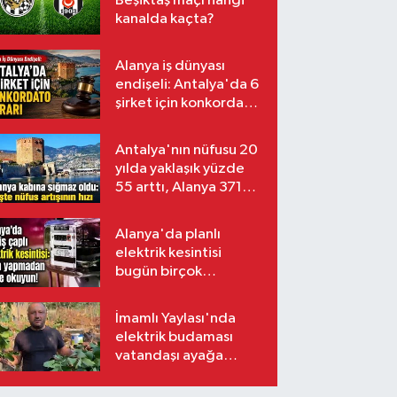
Beşiktaş maçı hangi
kanalda kaçta?
Alanya iş dünyası
endişeli: Antalya'da 6
şirket için konkordato
kararı
Antalya'nın nüfusu 20
yılda yaklaşık yüzde
55 arttı, Alanya 371
bin kişiyi aştı
Alanya'da planlı
elektrik kesintisi
bugün birçok
mahalleyi etkileyecek
İmamlı Yaylası'nda
elektrik budaması
vatandaşı ayağa
kaldırdı