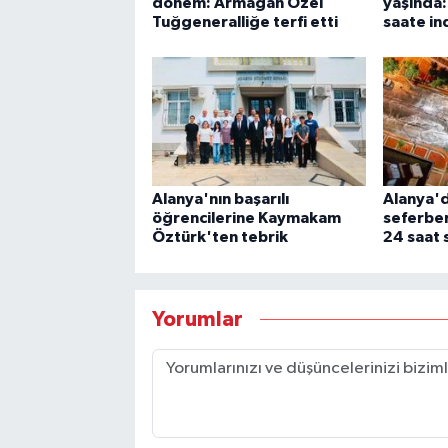
dönem: Armağan Özel
yaşında: 
Tuğgeneralliğe terfi etti
saate in
Alanya'nın başarılı
Alanya'd
öğrencilerine Kaymakam
seferber
Öztürk'ten tebrik
24 saat
Yorumlar