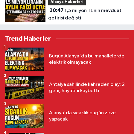
Alanya Haberleri
20:47
1,5 milyon TL’nin mevduat
getirisi değişti
Trend Haberler
1
Bugün Alanya'da bu mahallelerde
elektrik olmayacak
2
Antalya sahilinde kahreden olay: 2
genç hayatını kaybetti
3
Alanya'da sıcaklık bugün zirve
yapacak
4