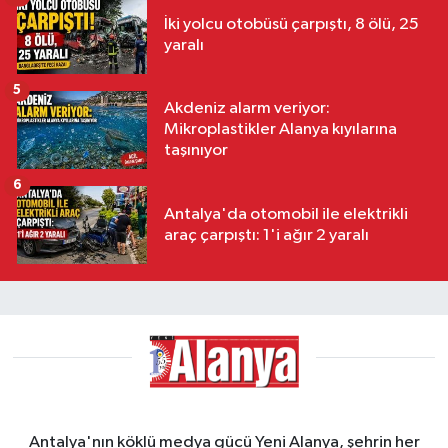
İki yolcu otobüsü çarpıştı, 8 ölü, 25
yaralı
5
Akdeniz alarm veriyor:
Mikroplastikler Alanya kıyılarına
taşınıyor
6
Antalya'da otomobil ile elektrikli
araç çarpıştı: 1'i ağır 2 yaralı
Antalya'nın köklü medya gücü Yeni Alanya, şehrin her