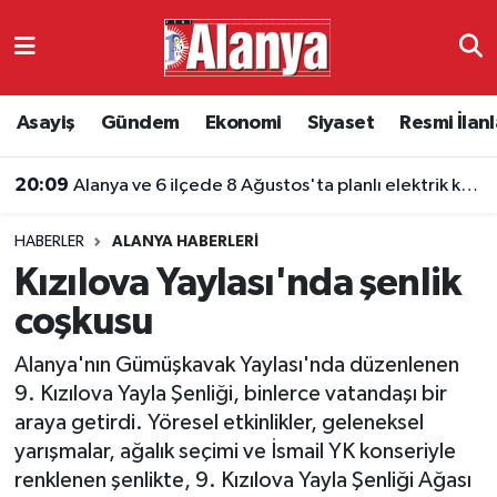
Asayiş
Antalya Nöbetçi Eczaneler
Asayiş
Gündem
Ekonomi
Siyaset
Resmi İlanl
Gündem
Antalya Hava Durumu
20:09
Kur'an kursunda öğrenciye şiddet kamerada
Ekonomi
Antalya Namaz Vakitleri
HABERLER
ALANYA HABERLERI
Siyaset
Antalya Trafik Yoğunluk Haritası
Kızılova Yaylası'nda şenlik
Resmi İlanlar
Süper Lig Puan Durumu ve Fikstür
coşkusu
Alanya'nın Gümüşkavak Yaylası'nda düzenlenen
Alanyaspor
Tüm Manşetler
9. Kızılova Yayla Şenliği, binlerce vatandaşı bir
araya getirdi. Yöresel etkinlikler, geleneksel
Turizm
Son Dakika Haberleri
yarışmalar, ağalık seçimi ve İsmail YK konseriyle
renklenen şenlikte, 9. Kızılova Yayla Şenliği Ağası
E-Gazete
Haber Arşivi