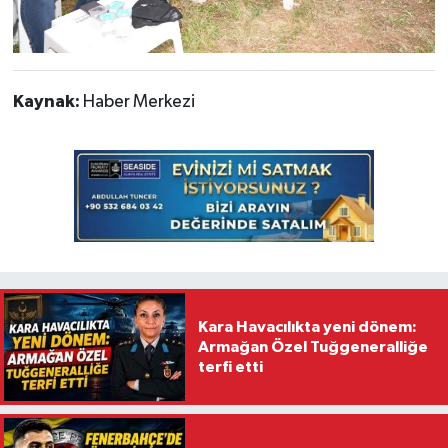
Kaynak:
Haber Merkezi
Kara Havacılıkta yeni dönem:
Armağan Özel Tuğgeneralliğe
terfi etti