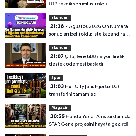
U17 teknik sorumlusu oldu
Ekonomi
21:38
7 Ağustos 2026 On Numara
sonuçları belli oldu: İşte kazandıran
numaralar
Ekonomi
21:07
Çiftçilere 688 milyon liralık
destek ödemesi başladı
Spor
21:03
Hull City Jens Hjertø-Dahl
transferini tamamladı
Magazin
20:55
Hande Yener Amsterdam’da
STAR Gene projesini hayata geçirdi