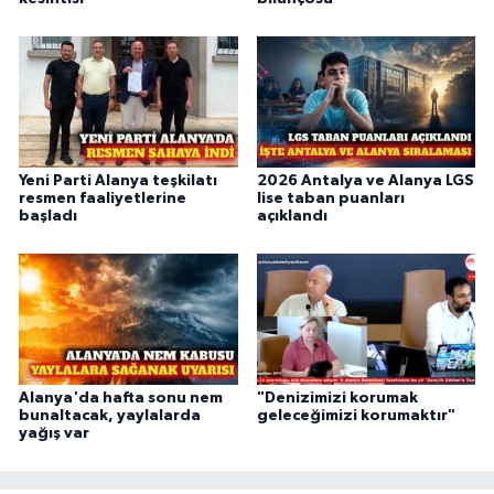
Yeni Parti Alanya teşkilatı
2026 Antalya ve Alanya LGS
resmen faaliyetlerine
lise taban puanları
başladı
açıklandı
Alanya'da hafta sonu nem
"Denizimizi korumak
bunaltacak, yaylalarda
geleceğimizi korumaktır"
yağış var