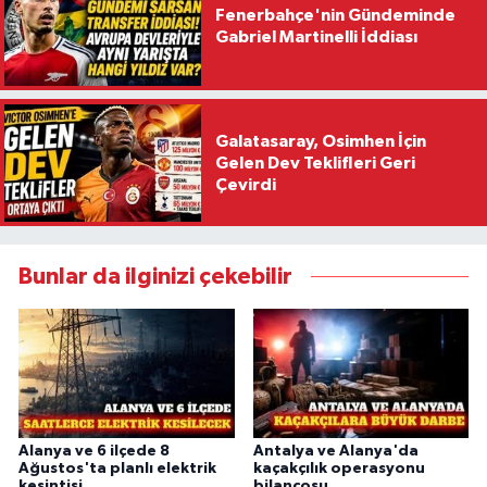
Fenerbahçe'nin Gündeminde
Gabriel Martinelli İddiası
Galatasaray, Osimhen İçin
Gelen Dev Teklifleri Geri
Çevirdi
Bunlar da ilginizi çekebilir
Alanya ve 6 ilçede 8
Antalya ve Alanya'da
Ağustos'ta planlı elektrik
kaçakçılık operasyonu
kesintisi
bilançosu