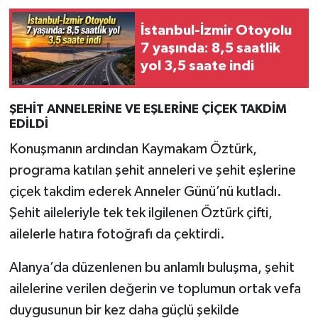
İstanbul-İzmir Otoyolu
7 yaşında: 8,5 saatlik
yol 3,5 saate indi
ŞEHİT ANNELERİNE VE EŞLERİNE ÇİÇEK TAKDİM
EDİLDİ
Konuşmanın ardından Kaymakam Öztürk,
programa katılan şehit anneleri ve şehit eşlerine
çiçek takdim ederek Anneler Günü’nü kutladı.
Şehit aileleriyle tek tek ilgilenen Öztürk çifti,
ailelerle hatıra fotoğrafı da çektirdi.
Alanya’da düzenlenen bu anlamlı buluşma, şehit
ailelerine verilen değerin ve toplumun ortak vefa
duygusunun bir kez daha güçlü şekilde