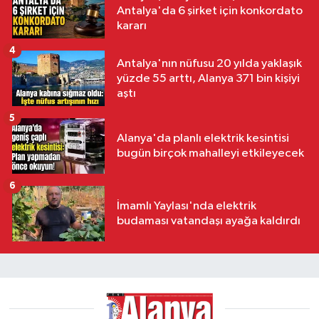
Antalya'da 6 şirket için konkordato
kararı
4
Antalya'nın nüfusu 20 yılda yaklaşık
yüzde 55 arttı, Alanya 371 bin kişiyi
aştı
5
Alanya'da planlı elektrik kesintisi
bugün birçok mahalleyi etkileyecek
6
İmamlı Yaylası'nda elektrik
budaması vatandaşı ayağa kaldırdı