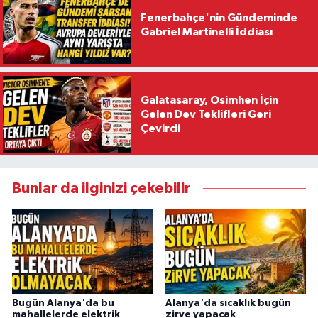
Fenerbahçe'nin Gündeminde
Gabriel Martinelli İddiası
Galatasaray, Osimhen İçin
Gelen Dev Teklifleri Geri
Çevirdi
Bunlar da ilginizi çekebilir
Bugün Alanya'da bu
Alanya'da sıcaklık bugün
mahallelerde elektrik
zirve yapacak