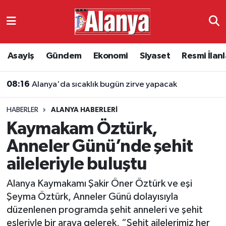
Asayiş
Antalya Nöbetçi Eczaneler
Asayiş
Gündem
Ekonomi
Siyaset
Resmi İlanl
Gündem
Antalya Hava Durumu
08:16
Alanya'da sıcaklık bugün zirve yapacak
Ekonomi
Antalya Namaz Vakitleri
HABERLER
ALANYA HABERLERI
Siyaset
Antalya Trafik Yoğunluk Haritası
Kaymakam Öztürk,
Resmi İlanlar
Süper Lig Puan Durumu ve Fikstür
Anneler Günü’nde şehit
aileleriyle buluştu
Alanyaspor
Tüm Manşetler
Alanya Kaymakamı Şakir Öner Öztürk ve eşi
Turizm
Son Dakika Haberleri
Şeyma Öztürk, Anneler Günü dolayısıyla
düzenlenen programda şehit anneleri ve şehit
E-Gazete
Haber Arşivi
eşleriyle bir araya gelerek, “Şehit ailelerimiz her