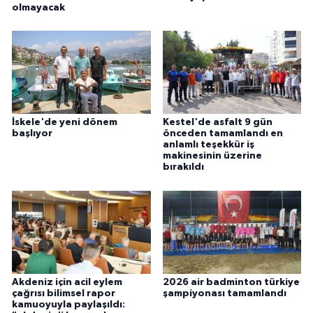
olmayacak
İskele'de yeni dönem
Kestel'de asfalt 9 gün
başlıyor
önceden tamamlandı en
anlamlı teşekkür iş
makinesinin üzerine
bırakıldı
Akdeniz için acil eylem
2026 air badminton türkiye
çağrısı bilimsel rapor
şampiyonası tamamlandı
kamuoyuyla paylaşıldı: