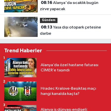
08:16
Alanya'da sıcaklık bugün
zirve yapacak
Gündem
08:13
Yasa dışı otopark çetesine
darbe
Trend Haberler
1
Alanya’da özel hastane faturası
CİMER’e taşındı
2
Hradec Kralove-Beşiktaş maçı
hangi kanalda kaçta?
3
Alanya iş dünyası endişeli: