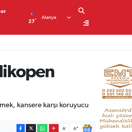
por
Alanya
°
27
likopen
mek, kansere karşı koruyucu
-
+
A
A