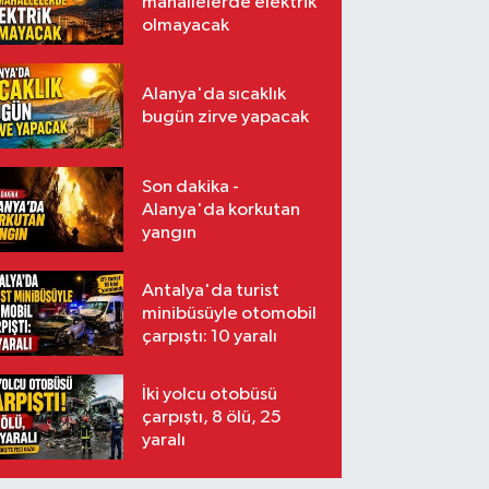
mahallelerde elektrik
olmayacak
Alanya'da sıcaklık
bugün zirve yapacak
Son dakika -
Alanya'da korkutan
yangın
Antalya'da turist
minibüsüyle otomobil
çarpıştı: 10 yaralı
İki yolcu otobüsü
çarpıştı, 8 ölü, 25
yaralı