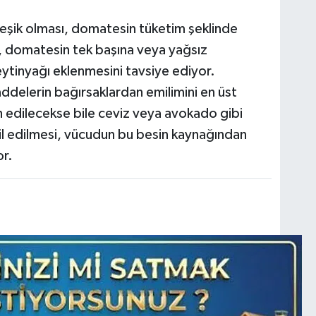
leşik olması, domatesin tüketim şeklinde
ar, domatesin tek başına veya yağsız
eytinyağı eklenmesini tavsiye ediyor.
ddelerin bağırsaklardan emilimini en üst
h edilecekse bile ceviz veya avokado gibi
hil edilmesi, vücudun bu besin kaynağından
or.