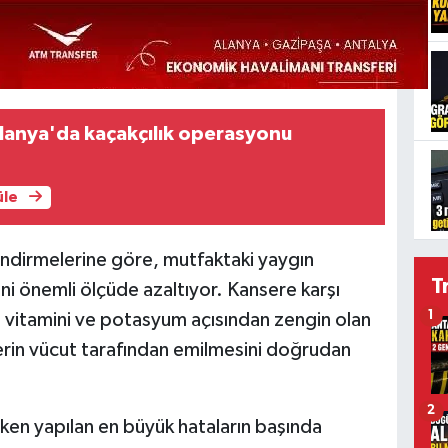
lanya'da kaçakçılık operasyonu
üle
ndirmelerine göre, mutfaktaki yaygın
T
ni önemli ölçüde azaltıyor. Kansere karşı
1
 C vitamini ve potasyum açısından zengin olan
erin vücut tarafından emilmesini doğrudan
2
rken yapılan en büyük hataların başında