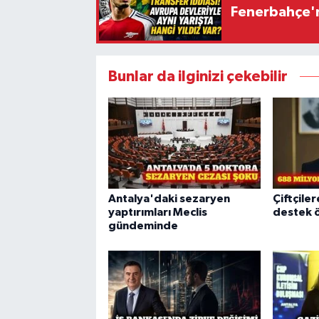
Fenerbahçe'n
Bunlar da ilginizi çekebilir
Antalya'daki sezaryen
Çiftçiler
yaptırımları Meclis
destek 
gündeminde