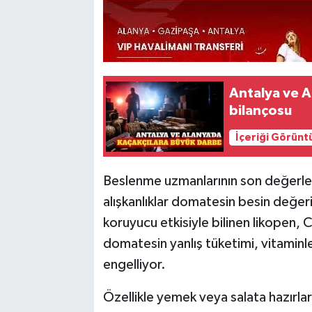
Antalya ve A
bilançosu
İçeriği Görünt
Beslenme uzmanlarının son değerle
alışkanlıklar domatesin besin değeri
koruyucu etkisiyle bilinen likopen,
domatesin yanlış tüketimi, vitaminl
engelliyor.
Özellikle yemek veya salata hazırla