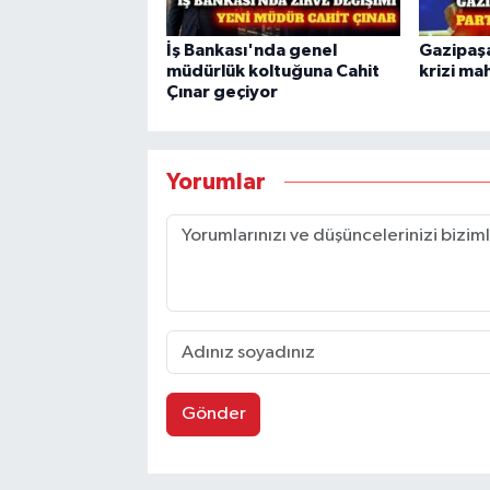
İş Bankası'nda genel
Gazipaşa
müdürlük koltuğuna Cahit
krizi ma
Çınar geçiyor
Yorumlar
Gönder