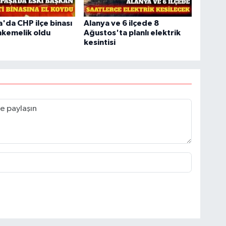
'da CHP ilçe binası
Alanya ve 6 ilçede 8
hkemelik oldu
Ağustos'ta planlı elektrik
kesintisi