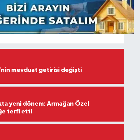
’nin mevduat getirisi değişti
ıkta yeni dönem: Armağan Özel
e terfi etti