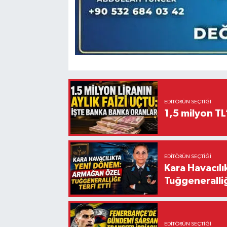
EDITÖRÜN SEÇTIĞI
1,5 milyon TL
EDITÖRÜN SEÇTIĞI
Kara Havacıl
Tuğgeneralliğ
EDITÖRÜN SEÇTIĞI