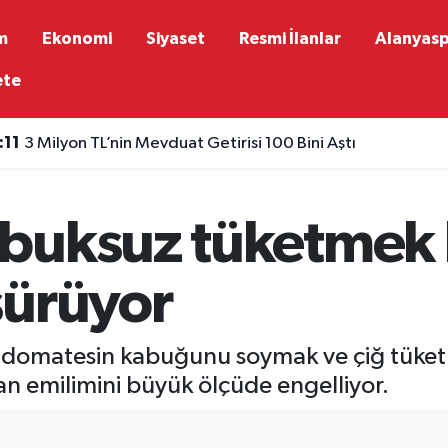
m
Ekonomi
Siyaset
Resmi İlanlar
Alanyas
ete
:11
3 Milyon TL’nin Mevduat Getirisi 100 Bini Aştı
buksuz tüketmek 
şürüyor
domatesin kabuğunu soymak ve çiğ tüket
an emilimini büyük ölçüde engelliyor.