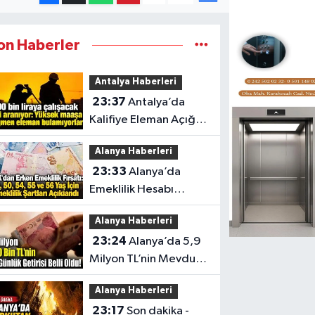
on Haberler
Antalya Haberleri
23:37
Antalya’da
Kalifiye Eleman Açığı
Sektörleri Zorluyor
Alanya Haberleri
23:33
Alanya’da
Emeklilik Hesabı
Yapanlar İçin Kritik Yaş
Alanya Haberleri
Şartları
23:24
Alanya’da 5,9
Milyon TL’nin Mevduat
Getirisi
Alanya Haberleri
23:17
Son dakika -