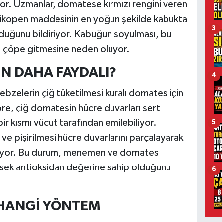
or. Uzmanlar, domatese kırmızı rengini veren
 likopen maddesinin en yoğun şekilde kabukta
3
duğunu bildiriyor. Kabuğun soyulması, bu
ın çöpe gitmesine neden oluyor.
N DAHA FAYDALI?
4
ebzelerin çiğ tüketilmesi kuralı domates için
öre, çiğ domatesin hücre duvarları sert
ir kısmı vücut tarafından emilebiliyor.
5
ve pişirilmesi hücre duvarlarını parçalayarak
rtırıyor. Bu durum, menemen ve domates
sek antioksidan değerine sahip olduğunu
6
N HANGİ YÖNTEM