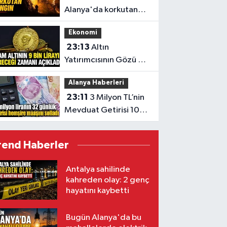
Alanya'da korkutan
yangın
Ekonomi
23:13
Altın
Yatırımcısının Gözü 9
Bin TL’de
Alanya Haberleri
23:11
3 Milyon TL’nin
Mevduat Getirisi 100
Bini Aştı
rend Haberler
Antalya sahilinde
kahreden olay: 2 genç
hayatını kaybetti
Bugün Alanya'da bu