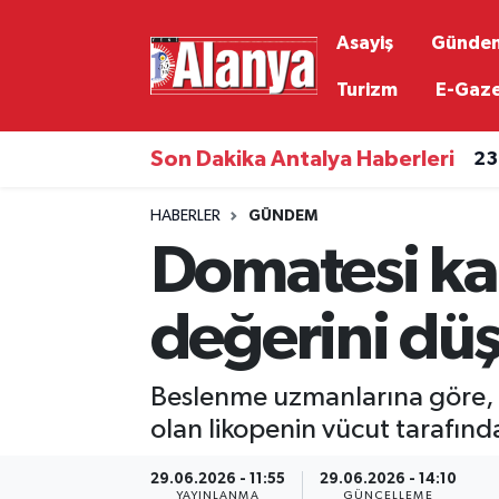
Asayiş
Günde
Asayiş
Antalya Nöbetçi Eczaneler
Turizm
E-Gaz
Gündem
Antalya Hava Durumu
Son Dakika Antalya Haberleri
23
Ekonomi
Antalya Namaz Vakitleri
HABERLER
GÜNDEM
Domatesi ka
Siyaset
Antalya Trafik Yoğunluk Haritası
Resmi İlanlar
Süper Lig Puan Durumu ve Fikstür
değerini dü
Alanyaspor
Tüm Manşetler
Beslenme uzmanlarına göre, 
Turizm
Son Dakika Haberleri
olan likopenin vücut tarafınd
29.06.2026 - 11:55
29.06.2026 - 14:10
E-Gazete
Haber Arşivi
YAYINLANMA
GÜNCELLEME