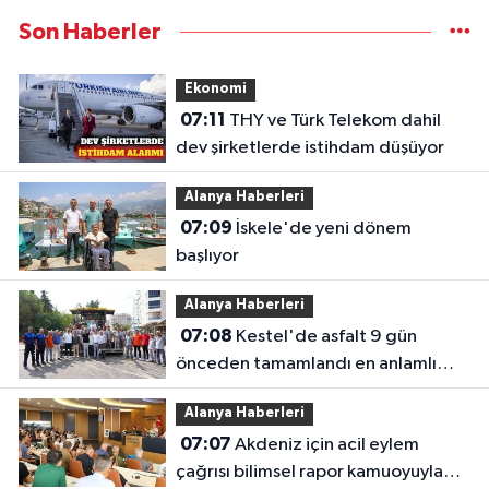
Son Haberler
Ekonomi
07:11
THY ve Türk Telekom dahil
dev şirketlerde istihdam düşüyor
Alanya Haberleri
07:09
İskele'de yeni dönem
başlıyor
Alanya Haberleri
07:08
Kestel'de asfalt 9 gün
önceden tamamlandı en anlamlı
teşekkür iş makinesinin üzerine
Alanya Haberleri
bırakıldı
07:07
Akdeniz için acil eylem
çağrısı bilimsel rapor kamuoyuyla