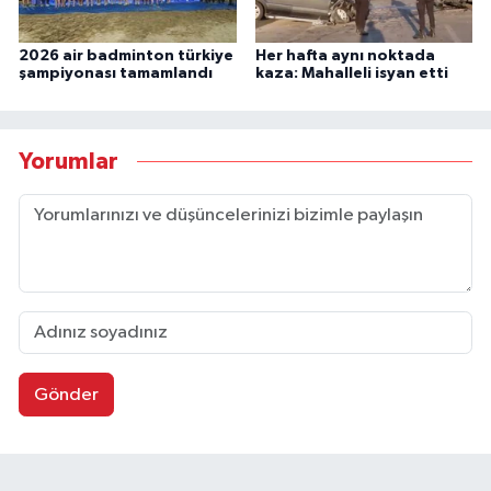
2026 air badminton türkiye
Her hafta aynı noktada
şampiyonası tamamlandı
kaza: Mahalleli isyan etti
Yorumlar
Gönder