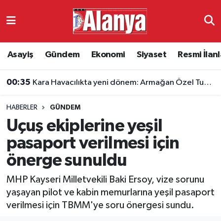
Asayiş
Antalya Nöbetçi Eczaneler
Asayiş
Gündem
Ekonomi
Siyaset
Resmi İlanl
Gündem
Antalya Hava Durumu
00:35
Kara Havacılıkta yeni dönem: Armağan Özel Tuğgeneralliğe terfi etti
Ekonomi
Antalya Namaz Vakitleri
HABERLER
GÜNDEM
Siyaset
Antalya Trafik Yoğunluk Haritası
Uçuş ekiplerine yeşil
Resmi İlanlar
Süper Lig Puan Durumu ve Fikstür
pasaport verilmesi için
önerge sunuldu
Alanyaspor
Tüm Manşetler
MHP Kayseri Milletvekili Baki Ersoy, vize sorunu
Turizm
Son Dakika Haberleri
yaşayan pilot ve kabin memurlarına yeşil pasaport
verilmesi için TBMM'ye soru önergesi sundu.
E-Gazete
Haber Arşivi