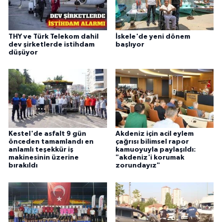
THY ve Türk Telekom dahil
İskele'de yeni dönem
dev şirketlerde istihdam
başlıyor
düşüyor
Kestel'de asfalt 9 gün
Akdeniz için acil eylem
önceden tamamlandı en
çağrısı bilimsel rapor
anlamlı teşekkür iş
kamuoyuyla paylaşıldı:
makinesinin üzerine
"akdeniz'i korumak
bırakıldı
zorundayız"