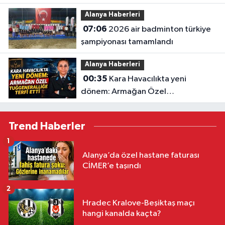
paylaşıldı: "akdeniz'i korumak
Alanya Haberleri
zorundayız"
07:06
2026 air badminton türkiye
şampiyonası tamamlandı
Alanya Haberleri
00:35
Kara Havacılıkta yeni
dönem: Armağan Özel
Tuğgeneralliğe terfi etti
Trend Haberler
1
Alanya’da özel hastane faturası
CİMER’e taşındı
2
Hradec Kralove-Beşiktaş maçı
hangi kanalda kaçta?