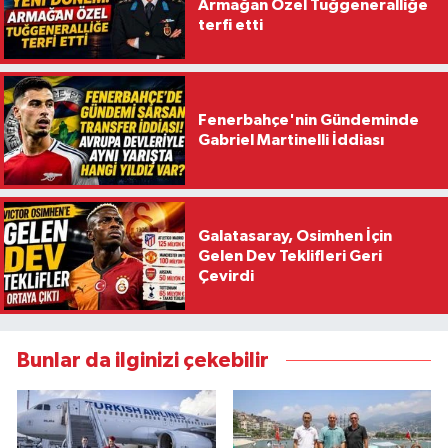
Armağan Özel Tuğgeneralliğe
terfi etti
Fenerbahçe'nin Gündeminde
Gabriel Martinelli İddiası
Galatasaray, Osimhen İçin
Gelen Dev Teklifleri Geri
Çevirdi
Bunlar da ilginizi çekebilir