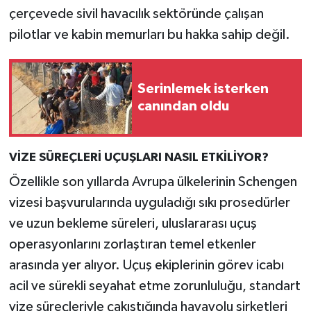
çerçevede sivil havacılık sektöründe çalışan
pilotlar ve kabin memurları bu hakka sahip değil.
Serinlemek isterken
canından oldu
VİZE SÜREÇLERİ UÇUŞLARI NASIL ETKİLİYOR?
Özellikle son yıllarda Avrupa ülkelerinin Schengen
vizesi başvurularında uyguladığı sıkı prosedürler
ve uzun bekleme süreleri, uluslararası uçuş
operasyonlarını zorlaştıran temel etkenler
arasında yer alıyor. Uçuş ekiplerinin görev icabı
acil ve sürekli seyahat etme zorunluluğu, standart
vize süreçleriyle çakıştığında havayolu şirketleri