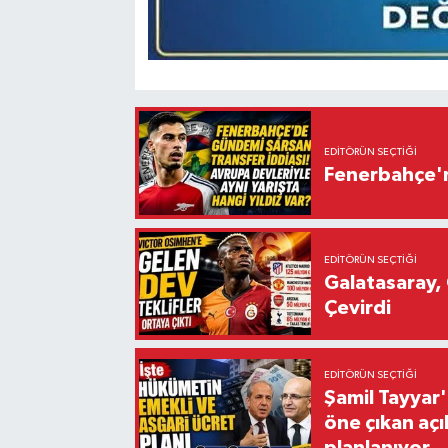
EDITÖRÜN SEÇTIĞI
Fenerbahçe'n
EDITÖRÜN SEÇTIĞI
Galatasaray, 
Çevirdi
EDITÖRÜN SEÇTIĞI
Şamil Tayyar
öne çıkan aç
planlanıyor