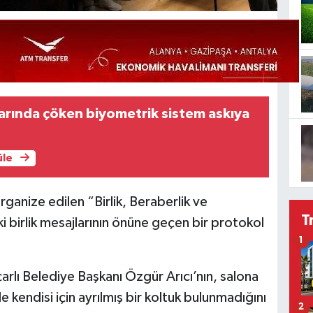
larında çöken biyometrik sistem askıya
üle
rganize edilen “Birlik, Beraberlik ve
T
i birlik mesajlarının önüne geçen bir protokol
1
çarlı Belediye Başkanı Özgür Arıcı’nın, salona
kendisi için ayrılmış bir koltuk bulunmadığını
2