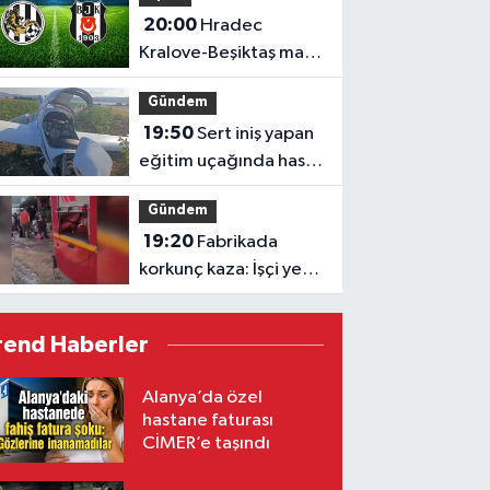
20:00
Hradec
Kralove-Beşiktaş maçı
hangi kanalda kaçta?
Gündem
19:50
Sert iniş yapan
eğitim uçağında hasar
oluştu
Gündem
19:20
Fabrikada
korkunç kaza: İşçi yem
makinesine sıkıştı
rend Haberler
Alanya’da özel
hastane faturası
CİMER’e taşındı