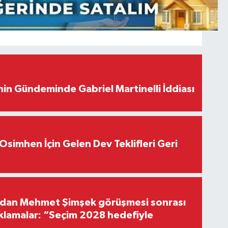
in Gündeminde Gabriel Martinelli İddiası
Osimhen İçin Gelen Dev Teklifleri Geri
'dan Mehmet Şimşek görüşmesi sonrası
ıklamalar: “Seçim 2028 hedefiyle