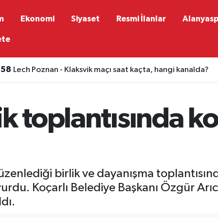
m
Ekonomi
Siyaset
Resmi İlanlar
Alanyas
ete
:58
Lech Poznan - Klaksvik maçı saat kaçta, hangi kanalda?
ik toplantısında 
üzenlediği birlik ve dayanışma toplantısı
du. Koçarlı Belediye Başkanı Özgür Arıcı,
dı.