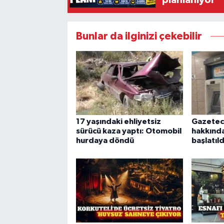
Bunlar da ilginizi çekebilir
17 yaşındaki ehliyetsiz
Gazetec
sürücü kaza yaptı: Otomobil
hakkınd
hurdaya döndü
başlatıld