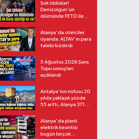
Şok iddialar!
Denizolgun'un
ölümünde FETÖ ile
Kuriş işbirliği mi var?
Alanya'da otelciler
isyanda. ALTAV'ın para
talebi kızdırdı
5 Ağustos 2026 Şans
Topu sonuçları
açıklandı
Antalya'nın nüfusu 20
yılda yaklaşık yüzde
55 arttı, Alanya 371
bin kişiyi aştı
Alanya'da planlı
elektrik kesintisi
bugün birçok