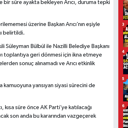
 bir süre ayakta bekleyen Arıcı, duruma tepki
erilememesi üzerine Başkan Arıcı’nın eşiyle
3
 belirtildi.
li Süleyman Bülbül ile Nazilli Belediye Başkanı
4
ı’yı toplantıya geri dönmesi için ikna etmeye
elerden sonuç alınamadı ve Arıcı etkinlik
5
da kamuoyuna yansıyan siyasi sürecini de
6
, kısa süre önce AK Parti’ye katılacağı
ncak son anda bu kararından vazgeçerek