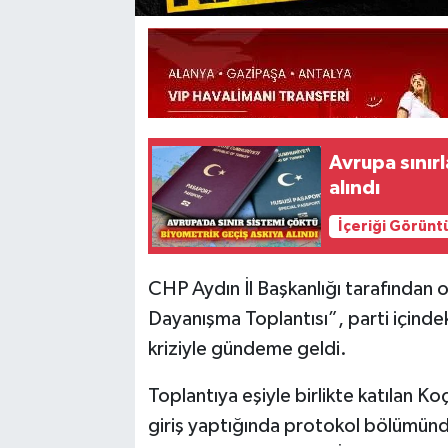
Avrupa sınır
alındı
İçeriği Görünt
CHP Aydın İl Başkanlığı tarafından o
Dayanışma Toplantısı”, parti içindek
kriziyle gündeme geldi.
Toplantıya eşiyle birlikte katılan Ko
giriş yaptığında protokol bölümünde 