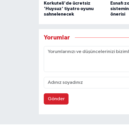
Korkuteli'de ücretsiz
Esnafı zo
'Huysuz' tiyatro oyunu
sistemi
sahnelenecek
önerisi
Yorumlar
Gönder