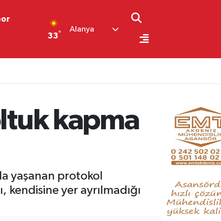
por
Alanya
°
33
koltuk kapma
nda yaşanan protokol
 kendisine yer ayrılmadığı