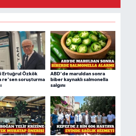
i Ertuğrul Özkök
ABD'de maruldan sonra
a re'sen soruşturma
biber kaynaklı salmonella
ı
salgını