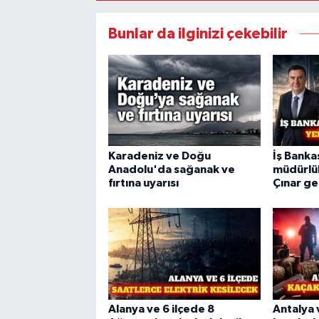
Bunlar da ilginizi çekebilir
Karadeniz ve Doğu
İş Banka
Anadolu'da sağanak ve
müdürlük
fırtına uyarısı
Çınar ge
Alanya ve 6 ilçede 8
Antalya 