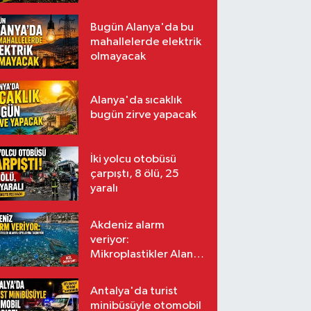
Bugün Alanya'da bu
mahallelerde elektrik
olmayacak
Alanya'da sıcaklık
bugün zirve yapacak
İki yolcu otobüsü
çarpıştı, 8 ölü, 25
yaralı
Akdeniz alarm
veriyor:
Mikroplastikler Alanya
kıyılarına taşınıyor
Antalya'da turist
minibüsüyle otomobil