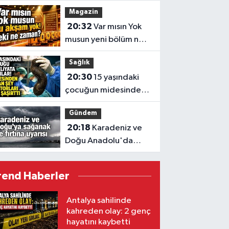
halindeyken alev aldı
Magazin
20:32
Var mısın Yok
musun yeni bölüm ne
zaman?
Sağlık
20:30
15 yaşındaki
çocuğun midesinden
çıkanlar hayret ettirdi
Gündem
20:18
Karadeniz ve
Doğu Anadolu'da
sağanak ve fırtına
uyarısı
rend Haberler
Antalya sahilinde
kahreden olay: 2 genç
hayatını kaybetti