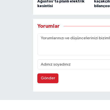
Ağustos'ta planlı elektrik
kaçakçıl
kesintisi
bilanços
Yorumlar
Gönder