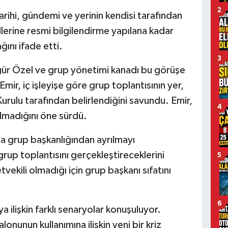
2
tarihi, gündemi ve yerinin kendisi tarafından
llerine resmi bilgilendirme yapılana kadar
ını ifade etti.
3
r Özel ve grup yönetimi kanadı bu görüşe
Emir, iç işleyişe göre grup toplantısının yer,
ulu tarafından belirlendiğini savundu. Emir,
4
olmadığını öne sürdü.
a grup başkanlığından ayrılmayı
rup toplantısını gerçekleştireceklerini
5
tvekili olmadığı için grup başkanı sıfatını
6
ya ilişkin farklı senaryolar konuşuluyor.
onunun kullanımına ilişkin yeni bir kriz