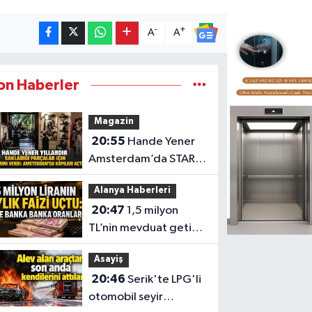
-
+
A
A
on Haberler
Magazin
20:55
Hande Yener
Amsterdam’da STAR
Gene projesini hayata
Alanya Haberleri
geçirdi
20:47
1,5 milyon
TL’nin mevduat getirisi
değişti
Asayiş
20:46
Serik'te LPG'li
otomobil seyir