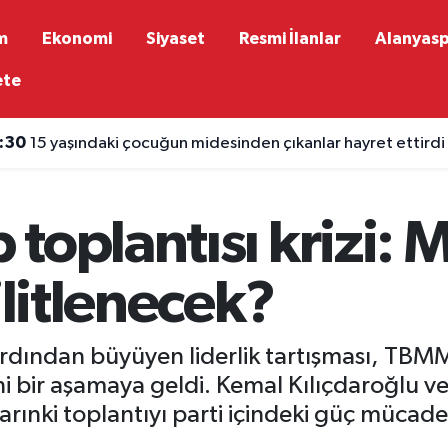
m
Ekonomi
Siyaset
Resmi İlanlar
Alanyas
ete
:30
15 yaşındaki çocuğun midesinden çıkanlar hayret ettirdi
toplantısı krizi: M
ilitlenecek?
dından büyüyen liderlik tartışması, TBMM
ni bir aşamaya geldi. Kemal Kılıçdaroğlu 
rınki toplantıyı parti içindeki güç mücadel