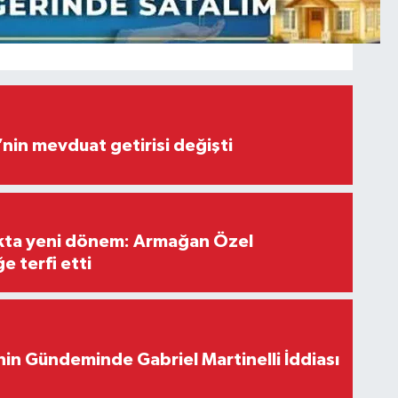
’nin mevduat getirisi değişti
ıkta yeni dönem: Armağan Özel
e terfi etti
in Gündeminde Gabriel Martinelli İddiası