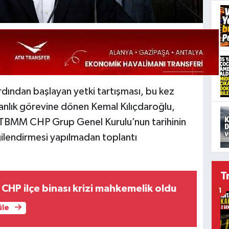
dından başlayan yetki tartışması, bu kez
anlık görevine dönen Kemal Kılıçdaroğlu,
a TBMM CHP Grup Genel Kurulu’nun tarihinin
gilendirmesi yapılmadan toplantı
T
CHP ilçe binası krizi mahkemelik oldu
1
üle