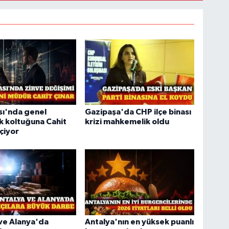
sı'nda genel
Gazipaşa'da CHP ilçe binası
 koltuğuna Cahit
krizi mahkemelik oldu
çiyor
ve Alanya'da
Antalya'nın en yüksek puanlı