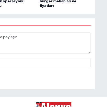
ık operasyonu
burger mekanları ve
u
fiyatları