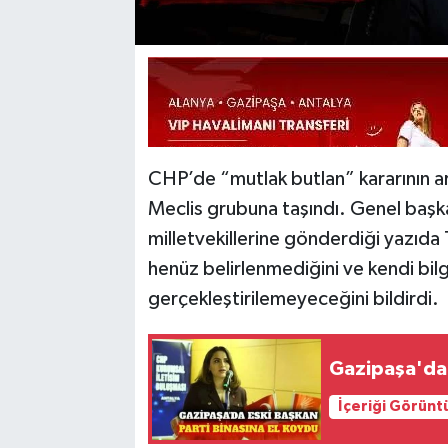
CHP’de “mutlak butlan” kararının ar
Meclis grubuna taşındı. Genel başk
milletvekillerine gönderdiği yazıd
henüz belirlenmediğini ve kendi bil
gerçekleştirilemeyeceğini bildirdi.
Gazipaşa'da 
İçeriği Görünt