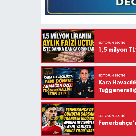
EDITÖRÜN SEÇTIĞI
1,5 milyon TL
EDITÖRÜN SEÇTIĞI
Kara Havacıl
Tuğgeneralliğ
EDITÖRÜN SEÇTIĞI
Fenerbahçe'n