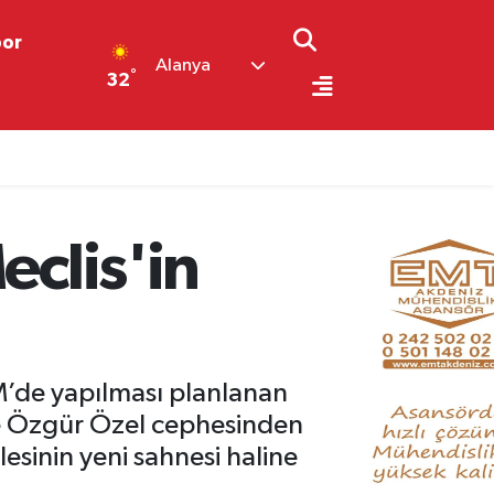
por
Alanya
°
32
eclis'in
’de yapılması planlanan
ve Özgür Özel cephesinden
esinin yeni sahnesi haline