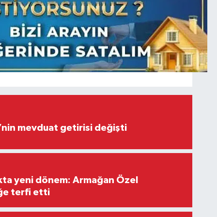
’nin mevduat getirisi değişti
ıkta yeni dönem: Armağan Özel
e terfi etti