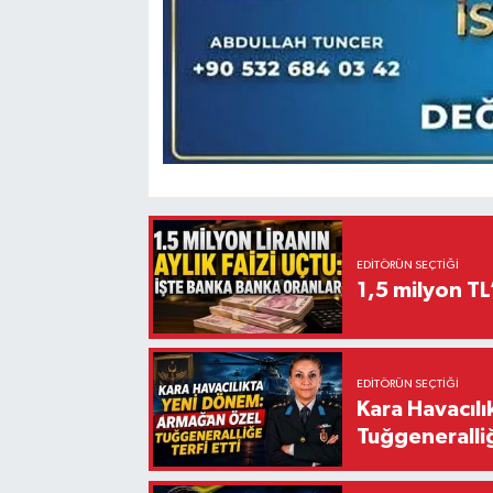
EDITÖRÜN SEÇTIĞI
1,5 milyon TL
EDITÖRÜN SEÇTIĞI
Kara Havacıl
Tuğgeneralliğ