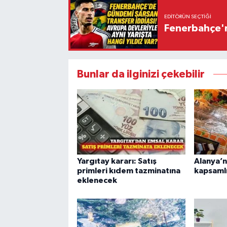
EDITÖRÜN SEÇTIĞI
Fenerbahçe'n
Bunlar da ilginizi çekebilir
Yargıtay kararı: Satış
Alanya’n
primleri kıdem tazminatına
kapsamlı
eklenecek