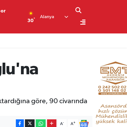
por
Alanya
°
30
ğlu'na
ktardığına göre, 90 civarında
-
+
A
A