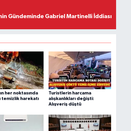
in Gündeminde Gabriel Martinelli İddiası
ın her noktasında
Turistlerin harcama
 temizlik harekatı
alışkanlıkları değişti:
Alışveriş düştü