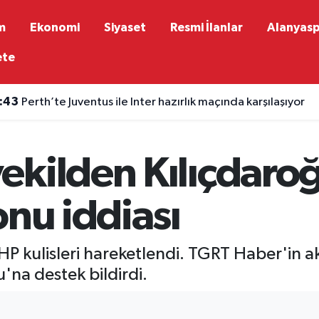
m
Ekonomi
Siyaset
Resmi İlanlar
Alanyas
ete
:43
Perth’te Juventus ile Inter hazırlık maçında karşılaşıyor
ekilden Kılıçdaro
onu iddiası
P kulisleri hareketlendi. TGRT Haber'in a
u'na destek bildirdi.