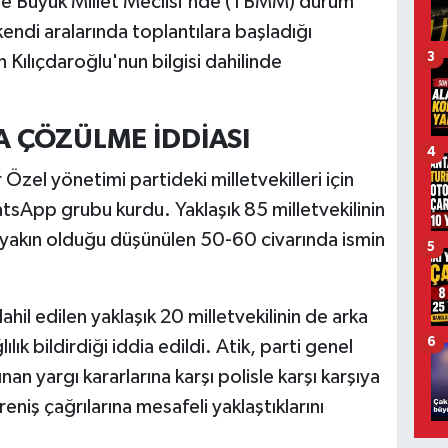
kiye Büyük Millet Meclisi'nde (TBMM) durum
ndi aralarında toplantılara başladığı
3
Kılıçdaroğlu'nun bilgisi dahilinde
ÇÖZÜLME İDDİASI
4
 Özel yönetimi partideki milletvekilleri için
atsApp grubu kurdu. Yaklaşık 85 milletvekilinin
 yakın olduğu düşünülen 50-60 civarında ismin
5
il edilen yaklaşık 20 milletvekilinin de arka
6
ık bildirdiği iddia edildi. Atik, parti genel
nan yargı kararlarına karşı polisle karşı karşıya
eniş çağrılarına mesafeli yaklaştıklarını