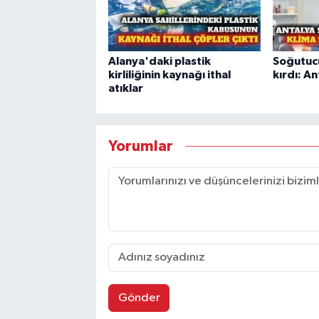
Alanya'daki plastik
Soğutucu
kirliliğinin kaynağı ithal
kırdı: An
atıklar
Yorumlar
Gönder