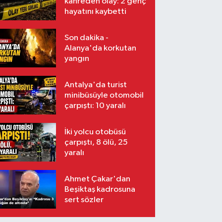
kahreden olay: 2 genç
hayatını kaybetti
Son dakika -
Alanya'da korkutan
yangın
Antalya'da turist
minibüsüyle otomobil
çarpıştı: 10 yaralı
İki yolcu otobüsü
çarpıştı, 8 ölü, 25
yaralı
Ahmet Çakar'dan
Beşiktaş kadrosuna
sert sözler