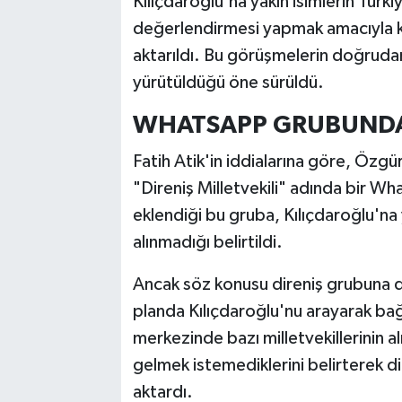
Kılıçdaroğlu'na yakın isimlerin Tür
değerlendirmesi yapmak amacıyla ke
aktarıldı. Bu görüşmelerin doğrudan 
yürütüldüğü öne sürüldü.
WHATSAPP GRUBUNDA 
Fatih Atik'in iddialarına göre, Özgür
"Direniş Milletvekili" adında bir Wh
eklendiği bu gruba, Kılıçdaroğlu'na
alınmadığı belirtildi.
Ancak söz konusu direniş grubuna dah
planda Kılıçdaroğlu'nu arayarak bağlıl
merkezinde bazı milletvekillerinin alı
gelmek istemediklerini belirterek dir
aktardı.