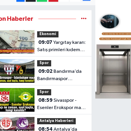
on Haberler
Ekonomi
09:07
Yargıtay kararı:
Satış primleri kıdem
tazminatına
Spor
eklenecek
09:02
Bandırma’da
Bandırmaspor
İstanbulspor maçı saat
Spor
kaçta, hangi kanalda?
08:59
Sivasspor -
Esenler Erokspor maçı
ne zaman, saat kaçta
Antalya Haberleri
ve hangi kanalda?
08:54
Antalya’da