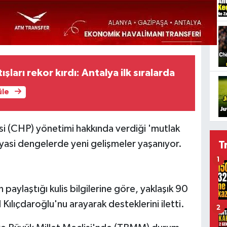
şları rekor kırdı: Antalya ilk sıralarda
üle
i (CHP) yönetimi hakkında verdiği 'mutlak
 siyasi dengelerde yeni gelişmeler yaşanıyor.
T
1
 paylaştığı kulis bilgilerine göre, yaklaşık 90
Kılıçdaroğlu'nu arayarak desteklerini iletti.
2