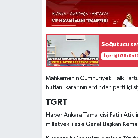
Soğutucu satı
İçeriği Görünt
Mahkemenin Cumhuriyet Halk Partis
butlan' kararının ardından parti içi
TGRT
Haber Ankara Temsilcisi Fatih Atik'in
milletvekili eski Genel Başkan Kemal 