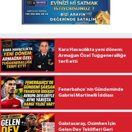
Kara Havacılıkta yeni dönem:
Armağan Özel Tuğgeneralliğe
terfi etti
Fenerbahçe'nin Gündeminde
Gabriel Martinelli İddiası
Galatasaray, Osimhen İçin
Gelen Dev Teklifleri Geri