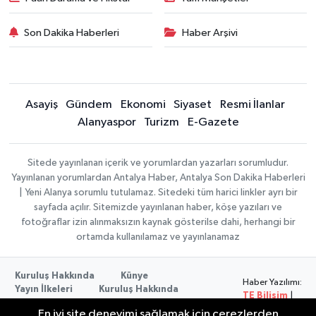
Son Dakika Haberleri
Haber Arşivi
Asayiş
Gündem
Ekonomi
Siyaset
Resmi İlanlar
Alanyaspor
Turizm
E-Gazete
Sitede yayınlanan içerik ve yorumlardan yazarları sorumludur.
Yayınlanan yorumlardan Antalya Haber, Antalya Son Dakika Haberleri
| Yeni Alanya sorumlu tutulamaz. Sitedeki tüm harici linkler ayrı bir
sayfada açılır. Sitemizde yayınlanan haber, köşe yazıları ve
fotoğraflar izin alınmaksızın kaynak gösterilse dahi, herhangi bir
ortamda kullanılamaz ve yayınlanamaz
Kuruluş Hakkında
Künye
Haber Yazılımı:
Yayın İlkeleri
Kuruluş Hakkında
TE Bilişim
|
Düzeltme Politikası
Veri Politikası
Copyright ©
En iyi site deneyimi sağlamak için çerezlerden