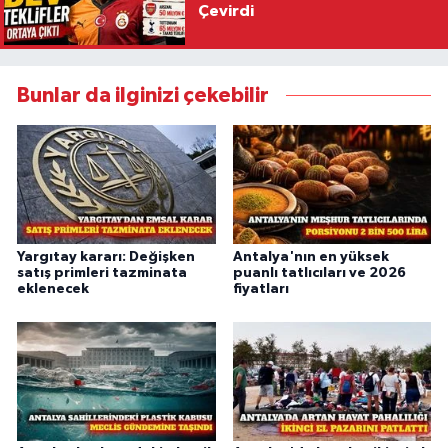
Çevirdi
Bunlar da ilginizi çekebilir
Yargıtay kararı: Değişken
Antalya'nın en yüksek
satış primleri tazminata
puanlı tatlıcıları ve 2026
eklenecek
fiyatları