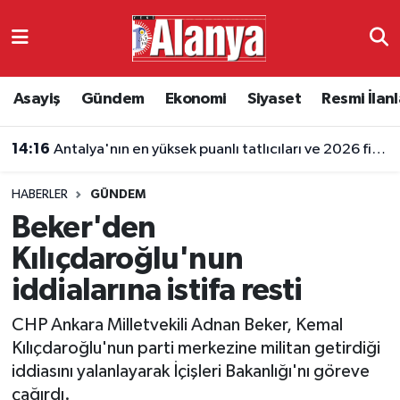
Asayiş
Antalya Nöbetçi Eczaneler
Asayiş
Gündem
Ekonomi
Siyaset
Resmi İlanl
Gündem
Antalya Hava Durumu
14:16
Antalya'nın en yüksek puanlı tatlıcıları ve 2026 fiyatları
Ekonomi
Antalya Namaz Vakitleri
HABERLER
GÜNDEM
Siyaset
Antalya Trafik Yoğunluk Haritası
Beker'den
Resmi İlanlar
Süper Lig Puan Durumu ve Fikstür
Kılıçdaroğlu'nun
iddialarına istifa resti
Alanyaspor
Tüm Manşetler
CHP Ankara Milletvekili Adnan Beker, Kemal
Turizm
Son Dakika Haberleri
Kılıçdaroğlu'nun parti merkezine militan getirdiği
iddiasını yalanlayarak İçişleri Bakanlığı'nı göreve
E-Gazete
Haber Arşivi
çağırdı.