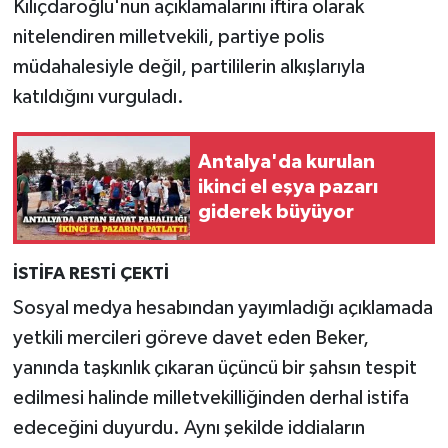
Kılıçdaroğlu'nun açıklamalarını iftira olarak
nitelendiren milletvekili, partiye polis
müdahalesiyle değil, partililerin alkışlarıyla
katıldığını vurguladı.
Antalya'da kurulan
ikinci el eşya pazarı
giderek büyüyor
İSTİFA RESTİ ÇEKTİ
Sosyal medya hesabından yayımladığı açıklamada
yetkili mercileri göreve davet eden Beker,
yanında taşkınlık çıkaran üçüncü bir şahsın tespit
edilmesi halinde milletvekilliğinden derhal istifa
edeceğini duyurdu. Aynı şekilde iddiaların