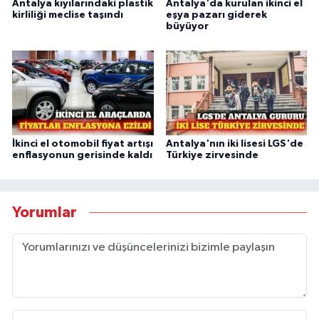
Antalya kıyılarındaki plastik
Antalya'da kurulan ikinci el
kirliliği meclise taşındı
eşya pazarı giderek
büyüyor
İkinci el otomobil fiyat artışı
Antalya'nın iki lisesi LGS'de
enflasyonun gerisinde kaldı
Türkiye zirvesinde
Yorumlar