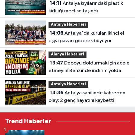
14:11
Antalya kıyılarındaki plastik
kirliliği meclise taşındı
Antalya Haberleri
14:06
Antalya'da kurulan ikinci el
eşya pazarı giderek büyüyor
Alanya Haberleri
13:47
Depoyu doldurmak için acele
etmeyin! Benzinde indirim yolda
Antalya Haberleri
13:36
Antalya sahilinde kahreden
olay: 2 genç hayatını kaybetti
Trend Haberler
1