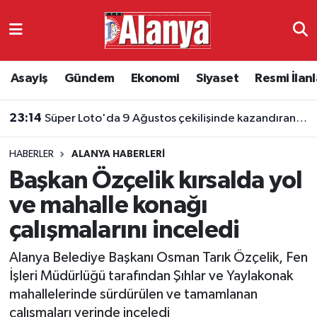
Asayiş
Antalya Nöbetçi Eczaneler
Asayiş
Gündem
Ekonomi
Siyaset
Resmi İlanl
Gündem
Antalya Hava Durumu
23:14
Süper Loto'da 9 Ağustos çekilişinde kazandıran numaralar belli oldu
Ekonomi
Antalya Namaz Vakitleri
HABERLER
ALANYA HABERLERI
Siyaset
Antalya Trafik Yoğunluk Haritası
Başkan Özçelik kırsalda yol
Resmi İlanlar
Süper Lig Puan Durumu ve Fikstür
ve mahalle konağı
çalışmalarını inceledi
Alanyaspor
Tüm Manşetler
Alanya Belediye Başkanı Osman Tarık Özçelik, Fen
Turizm
Son Dakika Haberleri
İşleri Müdürlüğü tarafından Şıhlar ve Yaylakonak
mahallelerinde sürdürülen ve tamamlanan
E-Gazete
Haber Arşivi
çalışmaları yerinde inceledi