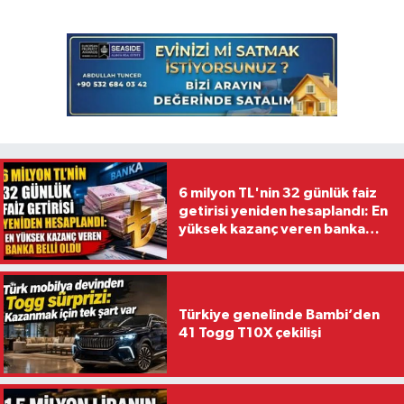
6 milyon TL'nin 32 günlük faiz
getirisi yeniden hesaplandı: En
yüksek kazanç veren banka
belli oldu
Türkiye genelinde Bambi’den
41 Togg T10X çekilişi