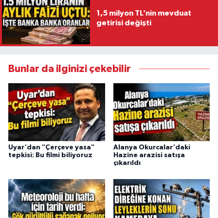
1,5 milyon TL’nin mevduat
getirisi değişti
Bunlar da ilginizi çekebilir
Uyar'dan "Çerçeve yasa"
Alanya Okurcalar'daki
tepkisi: Bu filmi biliyoruz
Hazine arazisi satışa
çıkarıldı