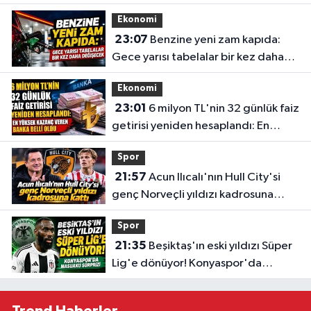
belli oldu
Ekonomi
23:07
Benzine yeni zam kapıda:
Gece yarısı tabelalar bir kez daha
değişecek
Ekonomi
23:01
6 milyon TL'nin 32 günlük faiz
getirisi yeniden hesaplandı: En
yüksek kazanç veren banka belli
Spor
oldu
21:57
Acun Ilıcalı'nın Hull City'si
genç Norveçli yıldızı kadrosuna
kattı
Spor
21:35
Beşiktaş'ın eski yıldızı Süper
Lig'e dönüyor! Konyaspor'da
Masuaku sürprizi