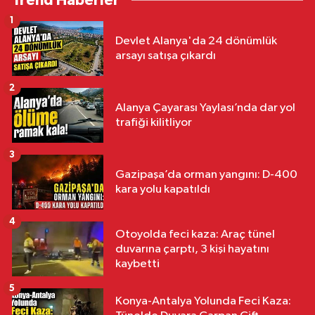
Trend Haberler
1
Devlet Alanya'da 24 dönümlük
arsayı satışa çıkardı
2
Alanya Çayarası Yaylası’nda dar yol
trafiği kilitliyor
3
Gazipaşa’da orman yangını: D-400
kara yolu kapatıldı
4
Otoyolda feci kaza: Araç tünel
duvarına çarptı, 3 kişi hayatını
kaybetti
5
Konya-Antalya Yolunda Feci Kaza: