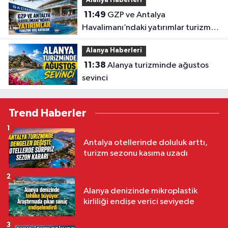
Alanya Haberleri
11:49
GZP ve Antalya
Havalimanı’ndaki yatırımlar turizme
güç katacak
Alanya Haberleri
11:38
Alanya turizminde ağustos
sevinci
Trend Haberler
1
Antalya otellerinde doluluk arttı,
turizm sezonu kasıma uzadı
2
Alanya denizinde mikroplastik
kirliliği endişe verici seviyede
3