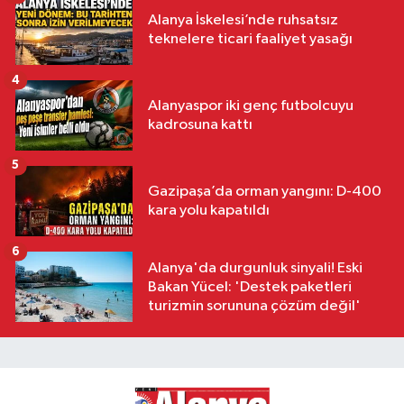
Alanya İskelesi’nde ruhsatsız
teknelere ticari faaliyet yasağı
4
Alanyaspor iki genç futbolcuyu
kadrosuna kattı
5
Gazipaşa’da orman yangını: D-400
kara yolu kapatıldı
6
Alanya'da durgunluk sinyali! Eski
Bakan Yücel: 'Destek paketleri
turizmin sorununa çözüm değil'