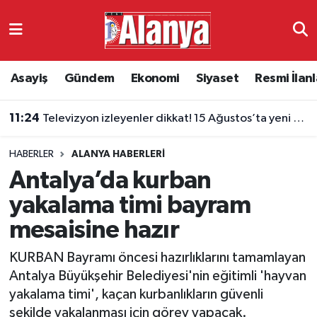
Asayiş
Antalya Nöbetçi Eczaneler
Asayiş
Gündem
Ekonomi
Siyaset
Resmi İlanl
Gündem
Antalya Hava Durumu
11:24
Televizyon izleyenler dikkat! 15 Ağustos’ta yeni dönem başlıyor
Ekonomi
Antalya Namaz Vakitleri
HABERLER
ALANYA HABERLERI
Siyaset
Antalya Trafik Yoğunluk Haritası
Antalya’da kurban
Resmi İlanlar
Süper Lig Puan Durumu ve Fikstür
yakalama timi bayram
mesaisine hazır
Alanyaspor
Tüm Manşetler
KURBAN Bayramı öncesi hazırlıklarını tamamlayan
Turizm
Son Dakika Haberleri
Antalya Büyükşehir Belediyesi'nin eğitimli 'hayvan
yakalama timi', kaçan kurbanlıkların güvenli
E-Gazete
Haber Arşivi
şekilde yakalanması için görev yapacak.