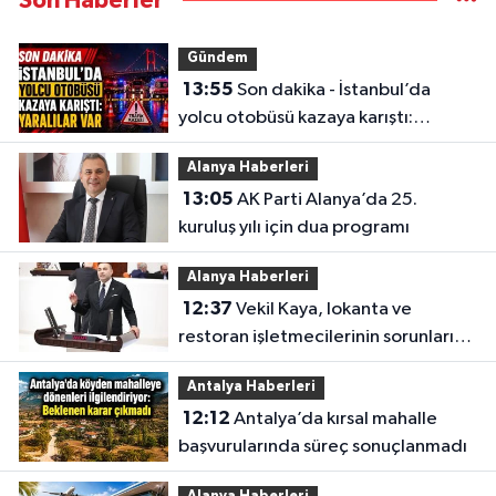
Son Haberler
Gündem
13:55
Son dakika - İstanbul’da
yolcu otobüsü kazaya karıştı:
Yaralılar var
Alanya Haberleri
13:05
AK Parti Alanya’da 25.
kuruluş yılı için dua programı
Alanya Haberleri
12:37
Vekil Kaya, lokanta ve
restoran işletmecilerinin sorunlarını
TBMM’ye taşıdı
Antalya Haberleri
12:12
Antalya’da kırsal mahalle
başvurularında süreç sonuçlanmadı