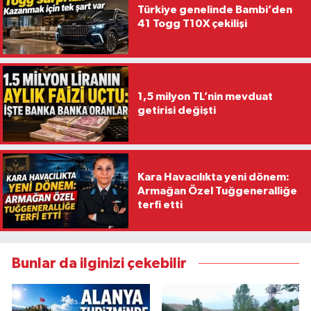
Türkiye genelinde Bambi’den
41 Togg T10X çekilişi
1,5 milyon TL’nin mevduat
getirisi değişti
Kara Havacılıkta yeni dönem:
Armağan Özel Tuğgeneralliğe
terfi etti
Bunlar da ilginizi çekebilir