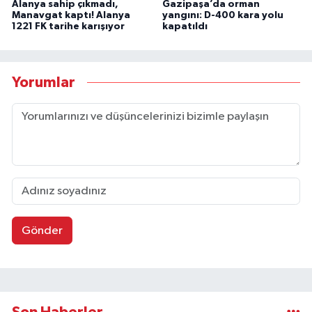
Alanya sahip çıkmadı,
Gazipaşa’da orman
Manavgat kaptı! Alanya
yangını: D-400 kara yolu
1221 FK tarihe karışıyor
kapatıldı
Yorumlar
Gönder