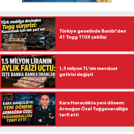
Türkiye genelinde Bambi’den
41 Togg T10X çekilişi
1,5 milyon TL’nin mevduat
getirisi değişti
Kara Havacılıkta yeni dönem:
Armağan Özel Tuğgeneralliğe
terfi etti