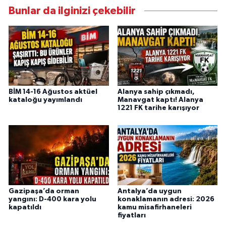
Bunlar da ilginizi çekebilir
BİM 14-16 Ağustos aktüel
Alanya sahip çıkmadı,
kataloğu yayımlandı
Manavgat kaptı! Alanya
1221 FK tarihe karışıyor
Gazipaşa’da orman
Antalya’da uygun
yangını: D-400 kara yolu
konaklamanın adresi: 2026
kapatıldı
kamu misafirhaneleri
fiyatları