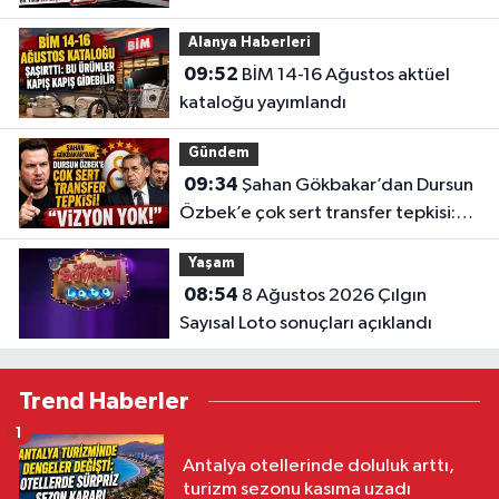
geçebilir
Alanya Haberleri
09:52
BİM 14-16 Ağustos aktüel
kataloğu yayımlandı
Gündem
09:34
Şahan Gökbakar’dan Dursun
Özbek’e çok sert transfer tepkisi:
“Vizyon yok!”
Yaşam
08:54
8 Ağustos 2026 Çılgın
Sayısal Loto sonuçları açıklandı
Trend Haberler
1
Antalya otellerinde doluluk arttı,
turizm sezonu kasıma uzadı