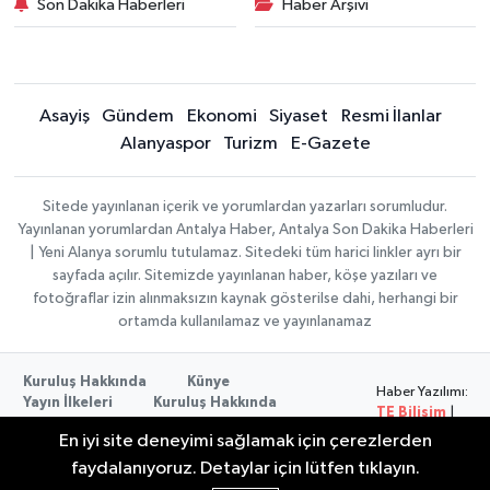
Son Dakika Haberleri
Haber Arşivi
Asayiş
Gündem
Ekonomi
Siyaset
Resmi İlanlar
Alanyaspor
Turizm
E-Gazete
Sitede yayınlanan içerik ve yorumlardan yazarları sorumludur.
Yayınlanan yorumlardan Antalya Haber, Antalya Son Dakika Haberleri
| Yeni Alanya sorumlu tutulamaz. Sitedeki tüm harici linkler ayrı bir
sayfada açılır. Sitemizde yayınlanan haber, köşe yazıları ve
fotoğraflar izin alınmaksızın kaynak gösterilse dahi, herhangi bir
ortamda kullanılamaz ve yayınlanamaz
Kuruluş Hakkında
Künye
Haber Yazılımı:
Yayın İlkeleri
Kuruluş Hakkında
TE Bilişim
|
Düzeltme Politikası
Veri Politikası
Copyright ©
En iyi site deneyimi sağlamak için çerezlerden
Kullanım Şartları
2026
faydalanıyoruz. Detaylar için lütfen tıklayın.