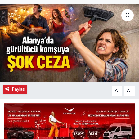
Paylaş
-
+
A
A