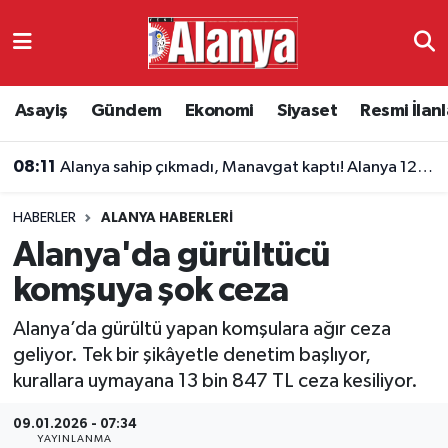
Asayiş
Antalya Nöbetçi Eczaneler
Asayiş
Gündem
Ekonomi
Siyaset
Resmi İlanl
Gündem
Antalya Hava Durumu
08:11
Alanya sahip çıkmadı, Manavgat kaptı! Alanya 1221 FK tarihe karışıyor
Ekonomi
Antalya Namaz Vakitleri
HABERLER
ALANYA HABERLERI
Siyaset
Antalya Trafik Yoğunluk Haritası
Alanya'da gürültücü
Resmi İlanlar
Süper Lig Puan Durumu ve Fikstür
komşuya şok ceza
Alanya’da gürültü yapan komşulara ağır ceza
Alanyaspor
Tüm Manşetler
geliyor. Tek bir şikâyetle denetim başlıyor,
kurallara uymayana 13 bin 847 TL ceza kesiliyor.
Turizm
Son Dakika Haberleri
09.01.2026 - 07:34
E-Gazete
Haber Arşivi
YAYINLANMA