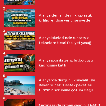
2
Alanya denizinde mikroplastik
kirliliği endişe verici seviyede
3
Alanya İskelesi’nde ruhsatsız
teknelere ticari faaliyet yasağı
4
Alanyaspor iki genç futbolcuyu
kadrosuna kattı
5
Alanya'da durgunluk sinyali! Eski
Bakan Yücel: 'Destek paketleri
turizmin sorununa çözüm değil'
6
Gazipaşa’da orman yangını: D-400