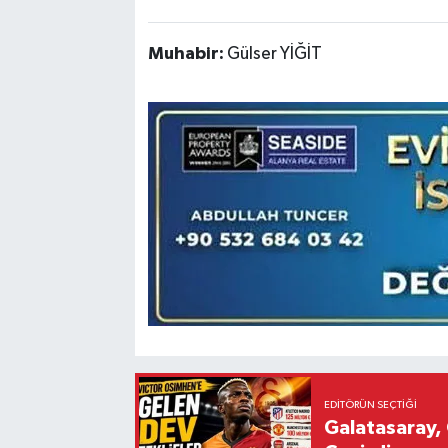
Muhabir:
Gülser YİĞİT
EDITÖRÜN SEÇTIĞI
Galatasaray, 