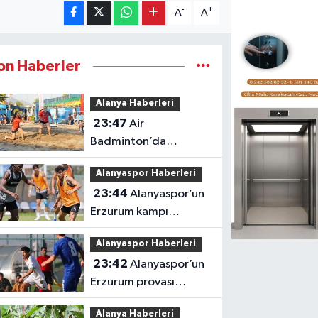
-
+
A
A
on Haberler
Alanya Haberleri
23:47
Air
Badminton’da
şampiyonluk heyecanı
Alanyaspor Haberleri
Alanya’da
23:44
Alanyaspor’un
Erzurum kampı
tamamlandı
Alanyaspor Haberleri
23:42
Alanyaspor’un
Erzurum provası
golsüz tamamlandı
Alanya Haberleri