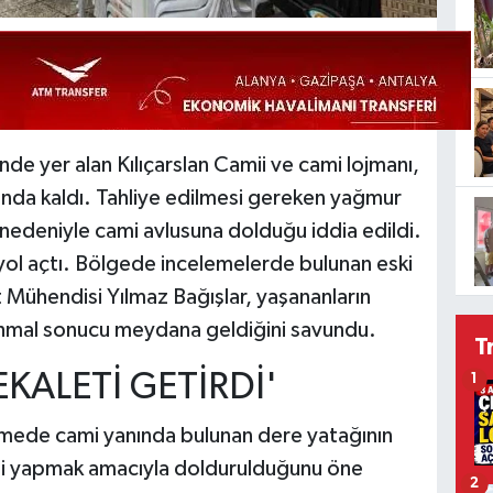
 yer alan Kılıçarslan Camii ve cami lojmanı,
ltında kaldı. Tahliye edilmesi gereken yağmur
 nedeniyle cami avlusuna dolduğu iddia edildi.
 yol açtı. Bölgede incelemelerde bulunan eski
 Mühendisi Yılmaz Bağışlar, yaşananların
r ihmal sonucu meydana geldiğini savundu.
T
KALETİ GETİRDİ'
1
irmede cami yanında bulunan dere yatağının
esi yapmak amacıyla doldurulduğunu öne
2