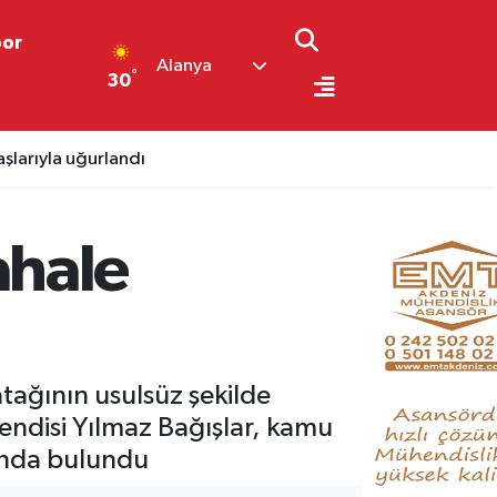
por
Alanya
°
30
şlarıyla uğurlandı
ahale
tağının usulsüz şekilde
endisi Yılmaz Bağışlar, kamu
unda bulundu