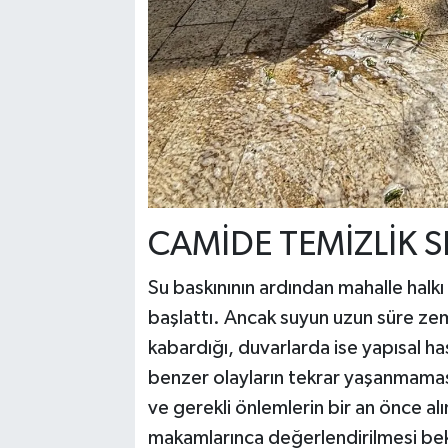
CAMİDE TEMİZLİK S
Su baskınının ardından mahalle halkı
başlattı. Ancak suyun uzun süre ze
kabardığı, duvarlarda ise yapısal has
benzer olayların tekrar yaşanmaması 
ve gerekli önlemlerin bir an önce alın
makamlarınca değerlendirilmesi bek