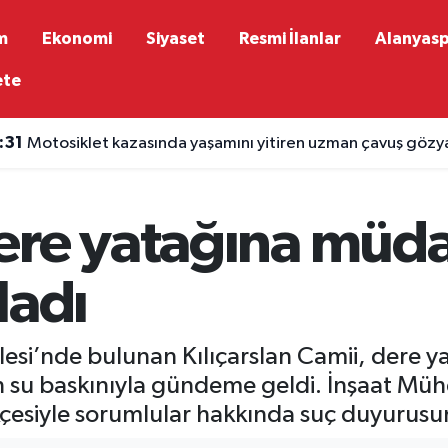
m
Ekonomi
Siyaset
Resmi İlanlar
Alanyas
ete
:31
Motosiklet kazasında yaşamını yitiren uzman çavuş gözya
ere yatağına müd
ladı
si’nde bulunan Kılıçarslan Camii, dere ya
 su baskınıyla gündeme geldi. İnşaat Müh
çesiyle sorumlular hakkında suç duyurus