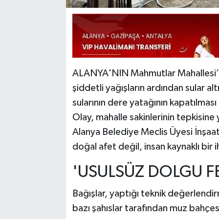
ALANYA'NIN Mahmutlar Mahallesi’nde
şiddetli yağışların ardından sular a
sularının dere yatağının kapatılması
Olay, mahalle sakinlerinin tepkisine
Alanya Belediye Meclis Üyesi İnşaat
doğal afet değil, insan kaynaklı bi
'USULSÜZ DOLGU FE
Bağışlar, yaptığı teknik değerlend
bazı şahıslar tarafından muz bahç