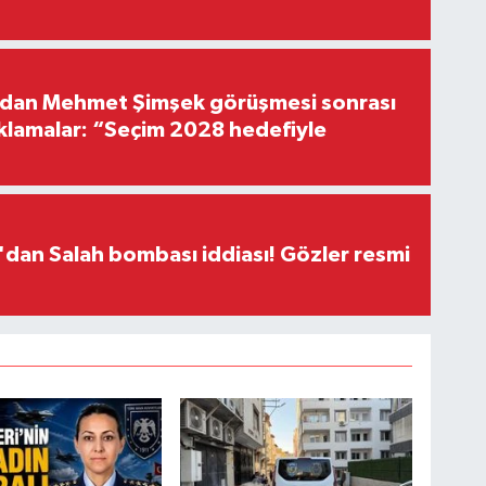
'dan Mehmet Şimşek görüşmesi sonrası
ıklamalar: “Seçim 2028 hedefiyle
dan Salah bombası iddiası! Gözler resmi