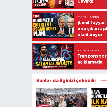
Çevirdi
EDITÖRÜN SEÇTIĞI
Şamil Tayyar
öne çıkan aç
planlanıyor
EDITÖRÜN SEÇTIĞI
Trabzonspor'
açıklamada
Bunlar da ilginizi çekebilir