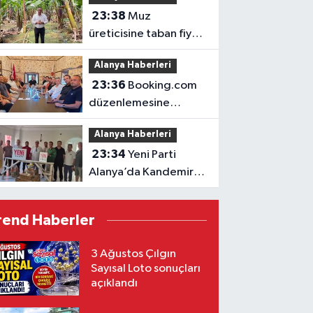
23:38
Muz
üreticisine taban fiyat
müjdesi
Alanya Haberleri
23:36
Booking.com
düzenlemesine
ALTİD’den destek
Alanya Haberleri
23:34
Yeni Parti
Alanya’da Kandemir’le
yola çıktı
rend Haberler
3 Ağustos Çılgın
Sayısal Loto sonuçları
açıklandı