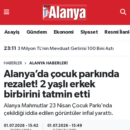
Asayiş
Antalya Nöbetçi Eczaneler
Asayiş
Gündem
Ekonomi
Siyaset
Resmi İlanl
Gündem
Antalya Hava Durumu
23:11
3 Milyon TL’nin Mevduat Getirisi 100 Bini Aştı
Ekonomi
Antalya Namaz Vakitleri
HABERLER
ALANYA HABERLERI
Siyaset
Antalya Trafik Yoğunluk Haritası
Alanya’da çocuk parkında
Resmi İlanlar
Süper Lig Puan Durumu ve Fikstür
rezalet! 2 yaşlı erkek
birbirini tatmin etti
Alanyaspor
Tüm Manşetler
Alanya Mahmutlar 23 Nisan Çocuk Parkı'nda
Turizm
Son Dakika Haberleri
çekildiği iddia edilen görüntüler infial yarattı.
E-Gazete
Haber Arşivi
01.07.2026 - 15:42
01.07.2026 - 15:49
YAYINLANMA
GÜNCELLEME