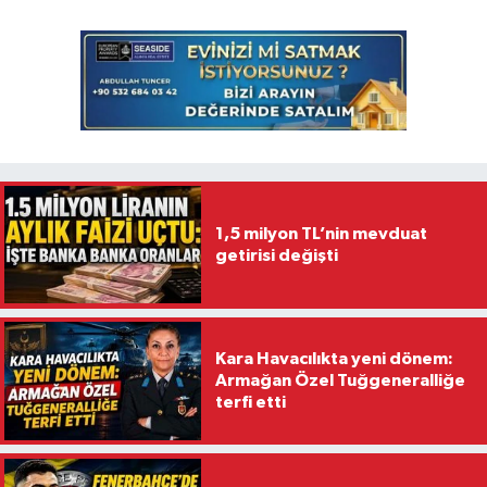
1,5 milyon TL’nin mevduat
getirisi değişti
Kara Havacılıkta yeni dönem:
Armağan Özel Tuğgeneralliğe
terfi etti