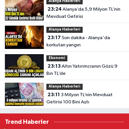
Alanya Haberleri
23:24
Alanya’da 5,9 Milyon TL’nin
Mevduat Getirisi
Alanya Haberleri
23:17
Son dakika - Alanya'da
korkutan yangın
Ekonomi
23:13
Altın Yatırımcısının Gözü 9
Bin TL’de
Alanya Haberleri
23:11
3 Milyon TL’nin Mevduat
Getirisi 100 Bini Aştı
Trend Haberler