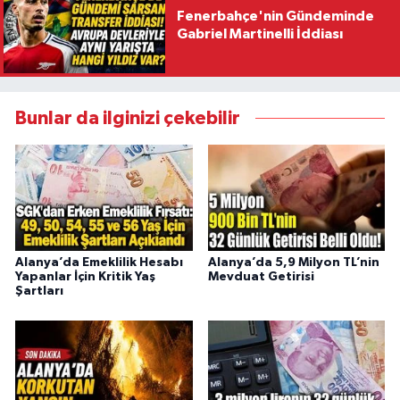
Fenerbahçe'nin Gündeminde
Gabriel Martinelli İddiası
Bunlar da ilginizi çekebilir
Alanya’da Emeklilik Hesabı
Alanya’da 5,9 Milyon TL’nin
Yapanlar İçin Kritik Yaş
Mevduat Getirisi
Şartları