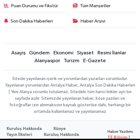
Puan Durumu ve Fikstür
Tüm Manşetler
Son Dakika Haberleri
Haber Arşivi
Asayiş
Gündem
Ekonomi
Siyaset
Resmi İlanlar
Alanyaspor
Turizm
E-Gazete
Sitede yayınlanan içerik ve yorumlardan yazarları sorumludur.
Yayınlanan yorumlardan Antalya Haber, Antalya Son Dakika Haberleri
| Yeni Alanya sorumlu tutulamaz. Sitedeki tüm harici linkler ayrı bir
sayfada açılır. Sitemizde yayınlanan haber, köşe yazıları ve
fotoğraflar izin alınmaksızın kaynak gösterilse dahi, herhangi bir
ortamda kullanılamaz ve yayınlanamaz
Kuruluş Hakkında
Künye
Haber Yazılımı:
Yayın İlkeleri
Kuruluş Hakkında
TE Bilişim
|