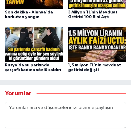
Son dakika - Alanya'da
3 Milyon TL’nin Mevduat
korkutan yangın
Getirisi 100 Bini Aştı
Rusya’da su parkında
1,5 milyon TL’nin mevduat
çarşaflı kadına sözlü saldırı
getirisi değişti
Yorumlar