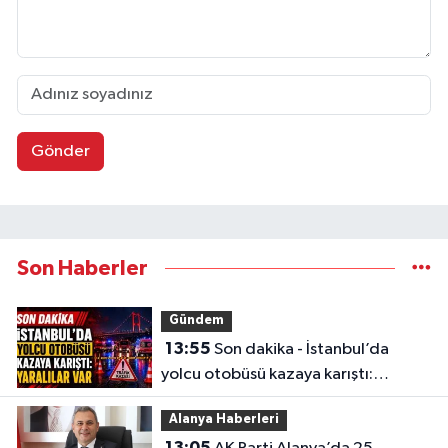
Gönder
Son Haberler
Gündem
13:55
Son dakika - İstanbul’da
yolcu otobüsü kazaya karıştı:
Yaralılar var
Alanya Haberleri
13:05