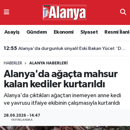
Asayiş
Antalya Nöbetçi Eczaneler
Asayiş
Gündem
Ekonomi
Siyaset
Resmi İlanl
12:55
Alanya'da durgunluk sinyali! Eski Bakan Yücel: 'Destek paketleri turizmin sorununa çözüm değil'
Gündem
Antalya Hava Durumu
12:22
Avrupa'nın en ucuz tatil rotaları açıklandı: Antalya ikinci
Ekonomi
Antalya Namaz Vakitleri
HABERLER
ALANYA HABERLERI
Siyaset
Antalya Trafik Yoğunluk Haritası
Alanya'da ağaçta mahsur
Resmi İlanlar
Süper Lig Puan Durumu ve Fikstür
kalan kediler kurtarıldı
Alanya'da çıktıkları ağaçtan inemeyen anne kedi
Alanyaspor
Tüm Manşetler
ve yavrusu itfaiye ekibinin çalışmasıyla kurtarıldı
Turizm
Son Dakika Haberleri
28.06.2026 - 14:47
YAYINLANMA
E-Gazete
Haber Arşivi