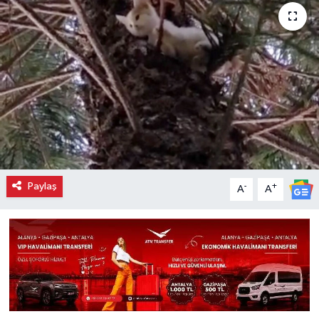
Paylaş
-
+
A
A