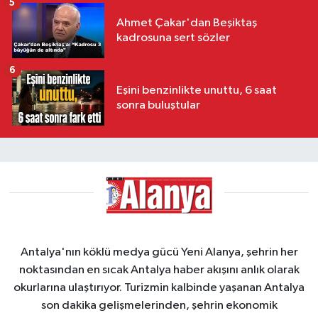
5
Ahmet Çakar'dan Beşiktaş
kadrosuna sert sözler
6
Eşini benzinlikte unuttu, 6 saat
sonra buluştular
Antalya'nın köklü medya gücü Yeni Alanya, şehrin her
noktasından en sıcak Antalya haber akışını anlık olarak
okurlarına ulaştırıyor. Turizmin kalbinde yaşanan Antalya
son dakika gelişmelerinden, şehrin ekonomik