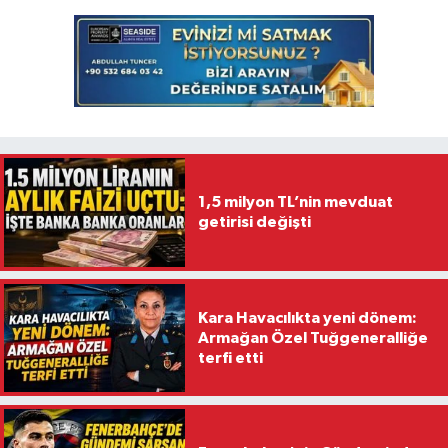
1,5 milyon TL’nin mevduat
getirisi değişti
Kara Havacılıkta yeni dönem:
Armağan Özel Tuğgeneralliğe
terfi etti