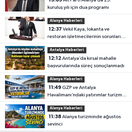
AK Parti Alanya’da 25.
kuruluş yılı için dua programı
Alanya Haberleri
12:37
Vekil Kaya, lokanta ve
restoran işletmecilerinin sorunlarını
TBMM’ye taşıdı
Antalya Haberleri
12:12
Antalya’da kırsal mahalle
başvurularında süreç sonuçlanmadı
Alanya Haberleri
11:49
GZP ve Antalya
Havalimanı’ndaki yatırımlar turizme
güç katacak
Alanya Haberleri
11:38
Alanya turizminde ağustos
sevinci