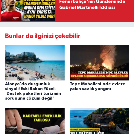
Fenerbahçe'nin Gündeminde
Gabriel Martinelli İddiası
Bunlar da ilginizi çekebilir
Alanya'da durgunluk
Tepe Mahallesi'nde evlere
sinyali! Eski Bakan Yücel:
yakın sazlık yangını
'Destek paketleri turizmin
sorununa çözüm değil'