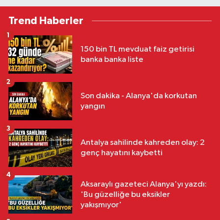
Trend Haberler
1
150 bin TL mevduat faiz getirisi
banka banka liste
2
Son dakika - Alanya'da korkutan
yangın
3
Antalya sahilinde kahreden olay: 2
genç hayatını kaybetti
4
Aksaraylı gazeteci Alanya'yı yazdı:
'Bu güzelliğe bu eksikler
yakışmıyor'