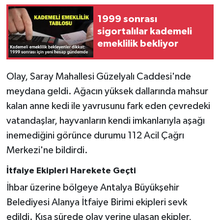
1999 sonrası
sigortalılar kademeli
emeklilik bekliyor
Olay, Saray Mahallesi Güzelyalı Caddesi'nde
meydana geldi. Ağacın yüksek dallarında mahsur
kalan anne kedi ile yavrusunu fark eden çevredeki
vatandaşlar, hayvanların kendi imkanlarıyla aşağı
inemediğini görünce durumu 112 Acil Çağrı
Merkezi'ne bildirdi.
İtfaiye Ekipleri Harekete Geçti
İhbar üzerine bölgeye Antalya Büyükşehir
Belediyesi Alanya İtfaiye Birimi ekipleri sevk
edildi. Kısa sürede olay yerine ulaşan ekipler,