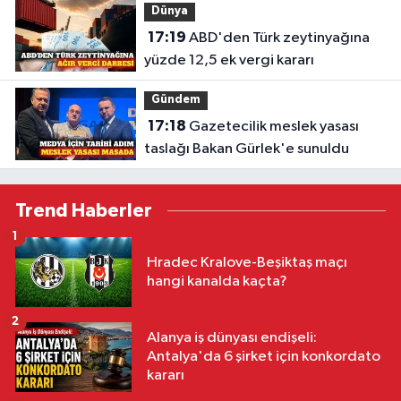
Dünya
17:19
ABD'den Türk zeytinyağına
yüzde 12,5 ek vergi kararı
Gündem
17:18
Gazetecilik meslek yasası
taslağı Bakan Gürlek'e sunuldu
Trend Haberler
1
Hradec Kralove-Beşiktaş maçı
hangi kanalda kaçta?
2
Alanya iş dünyası endişeli:
Antalya'da 6 şirket için konkordato
kararı