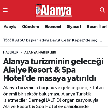
Asayiş
Antalya Nöbetçi Eczaneler
Asayiş
Gündem
Ekonomi
Siyaset
Resmi İlanl
Gündem
Antalya Hava Durumu
15:30
ATSO başkan adayı Davut Çetin Kepez'de seçim ofisini açtı
Ekonomi
Antalya Namaz Vakitleri
15:27
YENİ Parti Gazipaşa ilçe başkanı ifadeye çağırıldı
HABERLER
ALANYA HABERLERI
Siyaset
Antalya Trafik Yoğunluk Haritası
Alanya turizminin geleceği
Resmi İlanlar
Süper Lig Puan Durumu ve Fikstür
Alaiye Resort & Spa
Hotel’de masaya yatırıldı
Alanyaspor
Tüm Manşetler
Alanya turizminin bugünü ve geleceğine ışık tutan
Turizm
Son Dakika Haberleri
önemli bir sektör buluşması, Alanya Turistik
İşletmeciler Derneği (ALTİD) organizasyonuyla
E-Gazete
Haber Arşivi
Alaiye Resort & Spa Hotel ev sahipliğinde