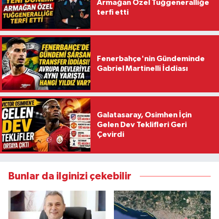
Armağan Özel Tuğgeneralliğe
terfi etti
Fenerbahçe'nin Gündeminde
Gabriel Martinelli İddiası
Galatasaray, Osimhen İçin
Gelen Dev Teklifleri Geri
Çevirdi
Bunlar da ilginizi çekebilir