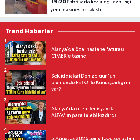
19:20
Fabrikada korkunç kaza: İşçi
yem makinesine sıkıştı
Trend Haberler
1
Alanya’da özel hastane faturası
CİMER’e taşındı
2
Şok iddialar! Denizolgun'un
ölümünde FETÖ ile Kuriş işbirliği mi
var?
3
Alanya'da otelciler isyanda.
ALTAV'ın para talebi kızdırdı
4
5 Ağustos 2026 Şans Topu sonuçları