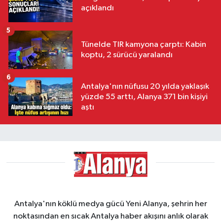
açıklandı
5
Tünelde TIR kamyona çarptı: Kabin
koptu, 2 sürücü yaralandı
6
Antalya'nın nüfusu 20 yılda yaklaşık
yüzde 55 arttı, Alanya 371 bin kişiyi
aştı
Antalya'nın köklü medya gücü Yeni Alanya, şehrin her
noktasından en sıcak Antalya haber akışını anlık olarak