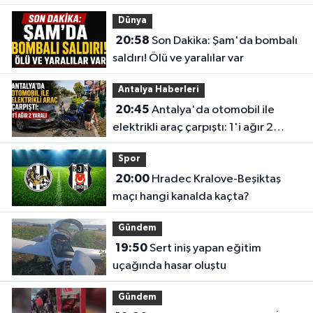
yazmak istiyorum"
Dünya
20:58
Son Dakika: Şam'da bombalı
saldırı! Ölü ve yaralılar var
Antalya Haberleri
20:45
Antalya'da otomobil ile
elektrikli araç çarpıştı: 1'i ağır 2
yaralı
Spor
20:00
Hradec Kralove-Beşiktaş
maçı hangi kanalda kaçta?
Gündem
19:50
Sert iniş yapan eğitim
uçağında hasar oluştu
Gündem