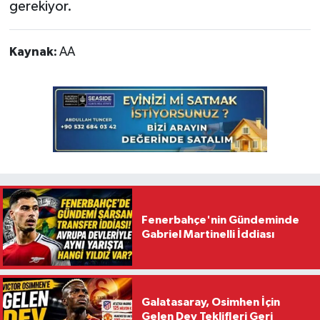
gerekiyor.
Kaynak:
AA
Fenerbahçe'nin Gündeminde
Gabriel Martinelli İddiası
Galatasaray, Osimhen İçin
Gelen Dev Teklifleri Geri