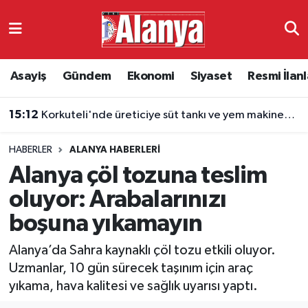
Asayiş
Antalya Nöbetçi Eczaneler
Asayiş
Gündem
Ekonomi
Siyaset
Resmi İlanl
Gündem
Antalya Hava Durumu
15:12
Korkuteli'nde üreticiye süt tankı ve yem makinesi desteği
Ekonomi
Antalya Namaz Vakitleri
HABERLER
ALANYA HABERLERI
Siyaset
Antalya Trafik Yoğunluk Haritası
Alanya çöl tozuna teslim
Resmi İlanlar
Süper Lig Puan Durumu ve Fikstür
oluyor: Arabalarınızı
boşuna yıkamayın
Alanyaspor
Tüm Manşetler
Alanya’da Sahra kaynaklı çöl tozu etkili oluyor.
Turizm
Son Dakika Haberleri
Uzmanlar, 10 gün sürecek taşınım için araç
yıkama, hava kalitesi ve sağlık uyarısı yaptı.
E-Gazete
Haber Arşivi