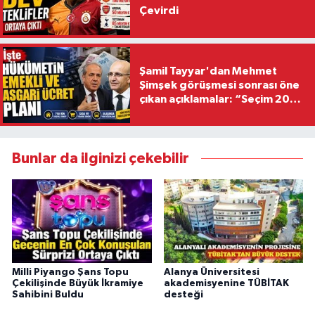
Çevirdi
Şamil Tayyar'dan Mehmet
Şimşek görüşmesi sonrası öne
çıkan açıklamalar: “Seçim 2028
hedefiyle planlanıyor
Bunlar da ilginizi çekebilir
Milli Piyango Şans Topu
Alanya Üniversitesi
Çekilişinde Büyük İkramiye
akademisyenine TÜBİTAK
Sahibini Buldu
desteği