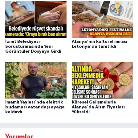
İzmit Belediyesi
Alanya'nın kültürel mirası
Soruşturmasında Yeni
Letonya'da tanıtıldı
Görüntüler Dosyaya Girdi
İmamlı Yaylası'nda elektrik
Küresel Gelişmelerle
budaması vatandaşı ayağa
Alanya'da Altın Fiyatları
kaldırdı
Yükseldi
Yorumlar