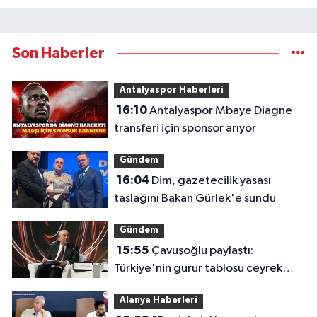
Son Haberler
Antalyaspor Haberleri
16:10
Antalyaspor Mbaye Diagne
transferi için sponsor arıyor
Gündem
16:04
Dim, gazetecilik yasası
taslağını Bakan Gürlek'e sundu
Gündem
15:55
Çavuşoğlu paylaştı:
Türkiye'nin gurur tablosu ceyrek
asra sığdı
Alanya Haberleri