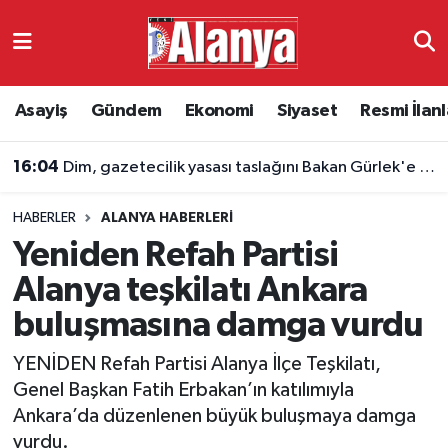
Asayiş
Antalya Nöbetçi Eczaneler
Asayiş
Gündem
Ekonomi
Siyaset
Resmi İlanl
Gündem
Antalya Hava Durumu
16:04
Dim, gazetecilik yasası taslağını Bakan Gürlek'e sundu
Ekonomi
Antalya Namaz Vakitleri
HABERLER
ALANYA HABERLERI
Siyaset
Antalya Trafik Yoğunluk Haritası
Yeniden Refah Partisi
Resmi İlanlar
Süper Lig Puan Durumu ve Fikstür
Alanya teşkilatı Ankara
buluşmasına damga vurdu
Alanyaspor
Tüm Manşetler
YENİDEN Refah Partisi Alanya İlçe Teşkilatı,
Turizm
Son Dakika Haberleri
Genel Başkan Fatih Erbakan’ın katılımıyla
Ankara’da düzenlenen büyük buluşmaya damga
E-Gazete
Haber Arşivi
vurdu.