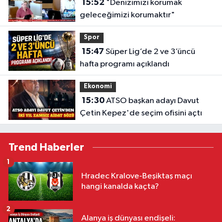
15:52
"Denizimizi korumak
geleceğimizi korumaktır"
Spor
15:47
Süper Lig’de 2 ve 3’üncü
hafta programı açıklandı
Ekonomi
15:30
ATSO başkan adayı Davut
Çetin Kepez'de seçim ofisini açtı
Trend Haberler
1
Hradec Kralove-Beşiktaş maçı
hangi kanalda kaçta?
2
Alanya iş dünyası endişeli: