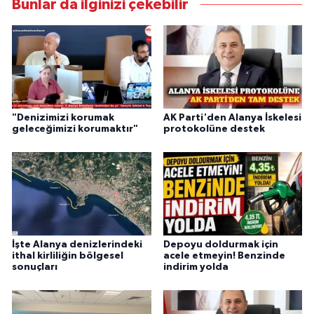
Bunlar da ilginizi çekebilir
"Denizimizi korumak
AK Parti'den Alanya İskelesi
geleceğimizi korumaktır"
protokolüne destek
İşte Alanya denizlerindeki
Depoyu doldurmak için
ithal kirliliğin bölgesel
acele etmeyin! Benzinde
sonuçları
indirim yolda