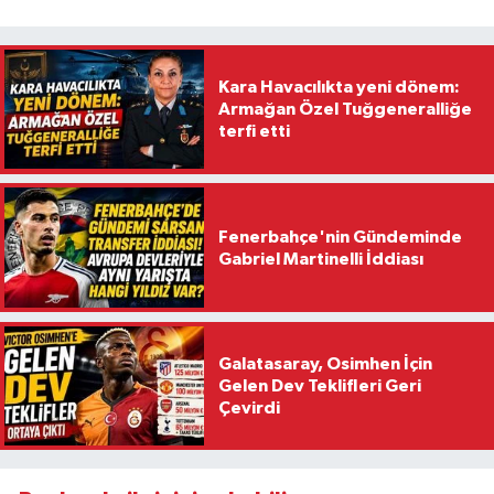
Kara Havacılıkta yeni dönem:
Armağan Özel Tuğgeneralliğe
terfi etti
Fenerbahçe'nin Gündeminde
Gabriel Martinelli İddiası
Galatasaray, Osimhen İçin
Gelen Dev Teklifleri Geri
Çevirdi