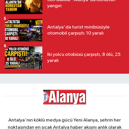
yangın
5
Antalya'da turist minibüsüyle
otomobil çarpıştı: 10 yaralı
6
İki yolcu otobüsü çarpıştı, 8 ölü, 25
yaralı
Antalya'nın köklü medya gücü Yeni Alanya, şehrin her
noktasından en sıcak Antalya haber akışını anlık olarak