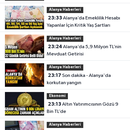
Alanya Haberleri
23:33
Alanya’da Emeklilik Hesabı
Yapanlar İçin Kritik Yaş Şartları
Alanya Haberleri
23:24
Alanya’da 5,9 Milyon TL’nin
Mevduat Getirisi
Alanya Haberleri
23:17
Son dakika - Alanya'da
korkutan yangın
Ekonomi
23:13
Altın Yatırımcısının Gözü 9
Bin TL’de
Alanya Haberleri