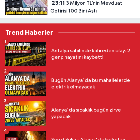
23:11
3 Milyon TL’nin Mevduat
Getirisi 100 Bini Aştı
Trend Haberler
1
Antalya sahilinde kahreden olay: 2
genç hayatını kaybetti
2
Bugün Alanya'da bu mahallelerde
elektrik olmayacak
3
Alanya'da sıcaklık bugün zirve
yapacak
4
Son dakika - Alanya'da korkutan