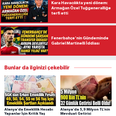
Kara Havacılıkta yeni dönem:
Armağan Özel Tuğgeneralliğe
terfi etti
Fenerbahçe'nin Gündeminde
Gabriel Martinelli İddiası
Bunlar da ilginizi çekebilir
Alanya’da Emeklilik Hesabı
Alanya’da 5,9 Milyon TL’nin
Yapanlar İçin Kritik Yaş
Mevduat Getirisi