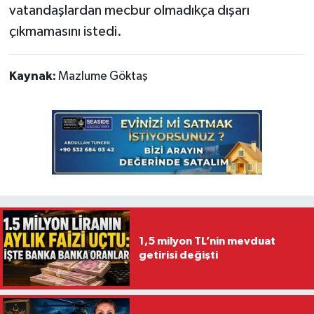
vatandaşlardan mecbur olmadıkça dışarı
çıkmamasını istedi.
Kaynak:
Mazlume Göktaş
1,5 milyon TL’nin mevduat
getirisi değişti