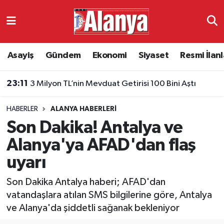
Asayiş
Antalya Nöbetçi Eczaneler
Asayiş
Gündem
Ekonomi
Siyaset
Resmi İlanl
Gündem
Antalya Hava Durumu
23:11
3 Milyon TL’nin Mevduat Getirisi 100 Bini Aştı
Ekonomi
Antalya Namaz Vakitleri
HABERLER
ALANYA HABERLERI
Siyaset
Antalya Trafik Yoğunluk Haritası
Son Dakika! Antalya ve
Resmi İlanlar
Süper Lig Puan Durumu ve Fikstür
Alanya'ya AFAD'dan flaş
uyarı
Alanyaspor
Tüm Manşetler
Son Dakika Antalya haberi; AFAD'dan
Turizm
Son Dakika Haberleri
vatandaşlara atılan SMS bilgilerine göre, Antalya
ve Alanya'da şiddetli sağanak bekleniyor
E-Gazete
Haber Arşivi