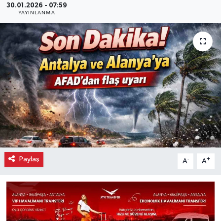
30.01.2026 - 07:59
YAYINLANMA
Paylaş
-
+
A
A