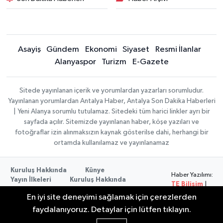
Asayiş
Gündem
Ekonomi
Siyaset
Resmi İlanlar
Alanyaspor
Turizm
E-Gazete
Sitede yayınlanan içerik ve yorumlardan yazarları sorumludur.
Yayınlanan yorumlardan Antalya Haber, Antalya Son Dakika Haberleri
| Yeni Alanya sorumlu tutulamaz. Sitedeki tüm harici linkler ayrı bir
sayfada açılır. Sitemizde yayınlanan haber, köşe yazıları ve
fotoğraflar izin alınmaksızın kaynak gösterilse dahi, herhangi bir
ortamda kullanılamaz ve yayınlanamaz
Kuruluş Hakkında
Künye
Haber Yazılımı:
Yayın İlkeleri
Kuruluş Hakkında
TE Bilişim
|
Düzeltme Politikası
Veri Politikası
Copyright ©
En iyi site deneyimi sağlamak için çerezlerden
Kullanım Şartları
2026
faydalanıyoruz. Detaylar için lütfen tıklayın.