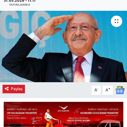
31.05.2026 - 11:11
YAYINLANMA
Paylaş
-
+
A
A