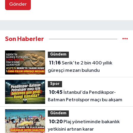
Gönder
Son Haberler
Gündem
11:16
Serik'te 2 bin 400 yıllık
güreşçi mezarı bulundu
Spor
10:45
İstanbul’da Pendikspor-
Batman Petrolspor maçı bu akşam
Gündem
10:20
Plaj yönetiminde bakanlık
yetkisini artıran karar