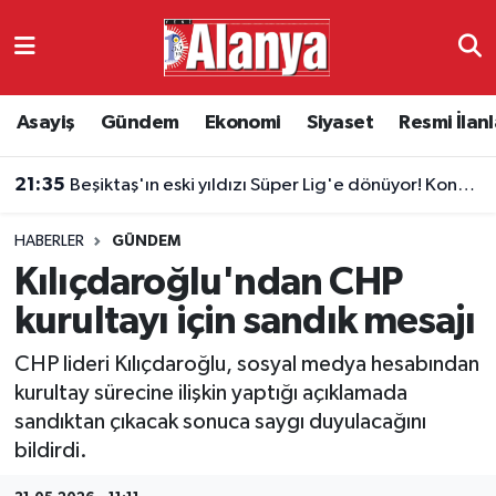
Asayiş
Antalya Nöbetçi Eczaneler
Asayiş
Gündem
Ekonomi
Siyaset
Resmi İlanl
Gündem
Antalya Hava Durumu
21:35
Beşiktaş'ın eski yıldızı Süper Lig'e dönüyor! Konyaspor'da Masuaku sürprizi
Ekonomi
Antalya Namaz Vakitleri
HABERLER
GÜNDEM
Siyaset
Antalya Trafik Yoğunluk Haritası
Kılıçdaroğlu'ndan CHP
Resmi İlanlar
Süper Lig Puan Durumu ve Fikstür
kurultayı için sandık mesajı
CHP lideri Kılıçdaroğlu, sosyal medya hesabından
Alanyaspor
Tüm Manşetler
kurultay sürecine ilişkin yaptığı açıklamada
sandıktan çıkacak sonuca saygı duyulacağını
Turizm
Son Dakika Haberleri
bildirdi.
E-Gazete
Haber Arşivi