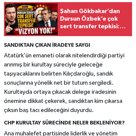
Şahan Gökbakar’dan
Dursun Özbek’e çok
sert transfer tepkisi:
“Vizyon yok!”
SANDIKTAN ÇIKAN İRADEYE SAYGI
Atatürk'ün emaneti olarak nitelendirdiği partiyi
arınmış bir kurultay süreciyle geleceğe
taşıyacaklarını belirten Kılıçdaroğlu, sandık
sonuçlarına yönelik net bir tutum sergiledi.
Kurultayda ortaya çıkacak delege iradesinin
önemine dikkat çekerek, sandıktan kim çıkarsa
çıksın baş tacı edileceğini duyurdu.
CHP KURULTAY SÜRECİNDE NELER BEKLENİYOR?
Ana muhalefet partisinde liderlik ve yönetim