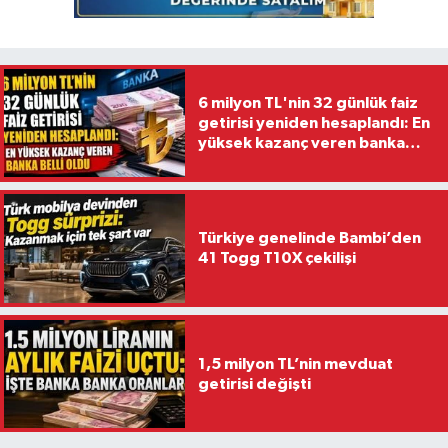
6 milyon TL'nin 32 günlük faiz
getirisi yeniden hesaplandı: En
yüksek kazanç veren banka
belli oldu
Türkiye genelinde Bambi’den
41 Togg T10X çekilişi
1,5 milyon TL’nin mevduat
getirisi değişti