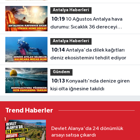
Antalya Haberleri
10:19
10 Ağustos Antalya hava
durumu: Sıcaklık 36 dereceyi
bulacak
Antalya Haberleri
10:14
Antalya'da dilek kağıtları
deniz ekosistemini tehdit ediyor
Gündem
10:13
Konyaaltı'nda denize giren
kişi olta iğnesine takıldı
Trend Haberler
1
Devlet Alanya'da 24 dönümlük
arsayı satışa çıkardı