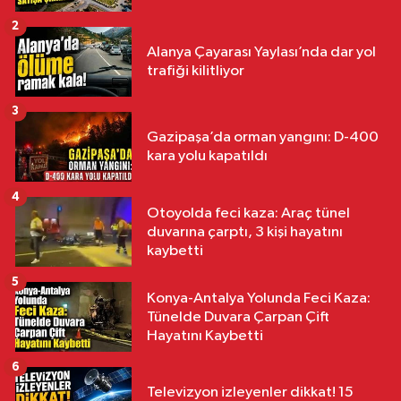
2
Alanya Çayarası Yaylası’nda dar yol
trafiği kilitliyor
3
Gazipaşa’da orman yangını: D-400
kara yolu kapatıldı
4
Otoyolda feci kaza: Araç tünel
duvarına çarptı, 3 kişi hayatını
kaybetti
5
Konya-Antalya Yolunda Feci Kaza:
Tünelde Duvara Çarpan Çift
Hayatını Kaybetti
6
Televizyon izleyenler dikkat! 15