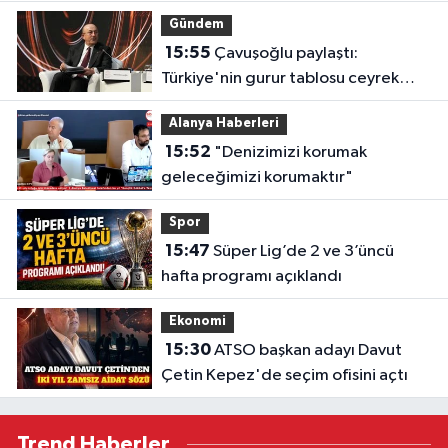
Gündem
15:55
Çavuşoğlu paylaştı:
Türkiye'nin gurur tablosu ceyrek
asra sığdı
Alanya Haberleri
15:52
"Denizimizi korumak
geleceğimizi korumaktır"
Spor
15:47
Süper Lig’de 2 ve 3’üncü
hafta programı açıklandı
Ekonomi
15:30
ATSO başkan adayı Davut
Çetin Kepez'de seçim ofisini açtı
Trend Haberler