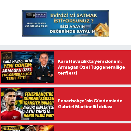
Kara Havacılıkta yeni dönem:
Armağan Özel Tuğgeneralliğe
terfi etti
Fenerbahçe'nin Gündeminde
Gabriel Martinelli İddiası