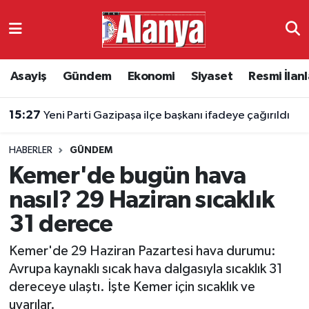
Asayiş
Antalya Nöbetçi Eczaneler
Asayiş
Gündem
Ekonomi
Siyaset
Resmi İlanl
Gündem
Antalya Hava Durumu
15:27
Yeni Parti Gazipaşa ilçe başkanı ifadeye çağırıldı
Ekonomi
Antalya Namaz Vakitleri
HABERLER
GÜNDEM
Siyaset
Antalya Trafik Yoğunluk Haritası
Kemer'de bugün hava
Resmi İlanlar
Süper Lig Puan Durumu ve Fikstür
nasıl? 29 Haziran sıcaklık
31 derece
Alanyaspor
Tüm Manşetler
Kemer'de 29 Haziran Pazartesi hava durumu:
Turizm
Son Dakika Haberleri
Avrupa kaynaklı sıcak hava dalgasıyla sıcaklık 31
dereceye ulaştı. İşte Kemer için sıcaklık ve
E-Gazete
Haber Arşivi
uyarılar.