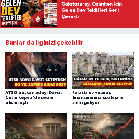
Galatasaray, Osimhen İçin
Gelen Dev Teklifleri Geri
Çevirdi
Bunlar da ilginizi çekebilir
ATSO başkan adayı Davut
Faizsiz ev ve araç
Çetin Kepez'de seçim
finansmanına sözleşme
ofisini açtı
sınırı geliyor