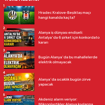
1
Hradec Kralove-Beşiktaş maçı
hangi kanalda kaçta?
2
Alanya iş dünyası endişeli:
Antalya'da 6 şirket için konkordato
kararı
3
Bugün Alanya'da bu mahallelerde
elektrik olmayacak
4
Alanya'da sıcaklık bugün zirve
yapacak
5
Akdeniz alarm veriyor:
Mikroplastikler Alanya kıyılarına