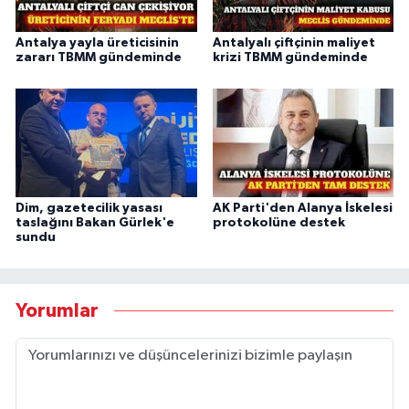
Antalya yayla üreticisinin
Antalyalı çiftçinin maliyet
zararı TBMM gündeminde
krizi TBMM gündeminde
Dim, gazetecilik yasası
AK Parti'den Alanya İskelesi
taslağını Bakan Gürlek'e
protokolüne destek
sundu
Yorumlar