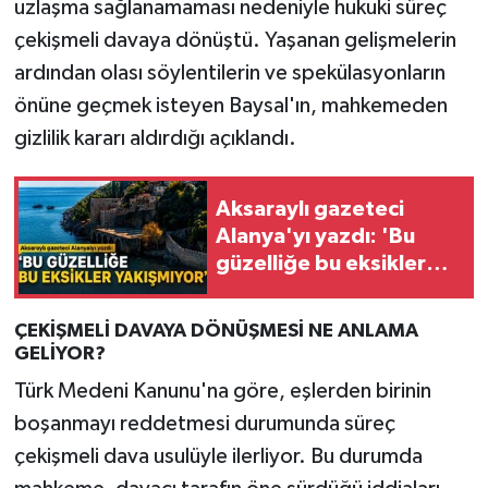
uzlaşma sağlanamaması nedeniyle hukuki süreç
çekişmeli davaya dönüştü. Yaşanan gelişmelerin
ardından olası söylentilerin ve spekülasyonların
önüne geçmek isteyen Baysal'ın, mahkemeden
gizlilik kararı aldırdığı açıklandı.
Aksaraylı gazeteci
Alanya'yı yazdı: 'Bu
güzelliğe bu eksikler
yakışmıyor'
ÇEKİŞMELİ DAVAYA DÖNÜŞMESİ NE ANLAMA
GELİYOR?
Türk Medeni Kanunu'na göre, eşlerden birinin
boşanmayı reddetmesi durumunda süreç
çekişmeli dava usulüyle ilerliyor. Bu durumda