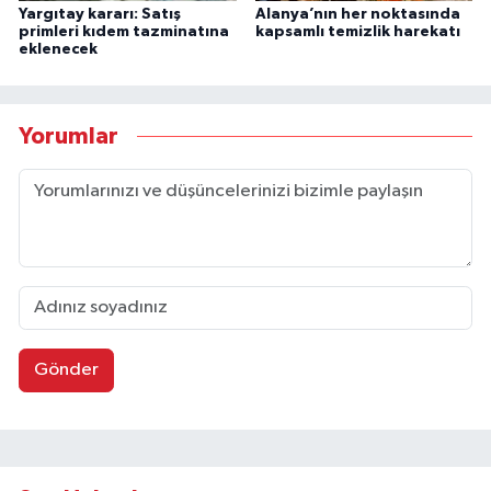
Yargıtay kararı: Satış
Alanya’nın her noktasında
primleri kıdem tazminatına
kapsamlı temizlik harekatı
eklenecek
Yorumlar
Gönder