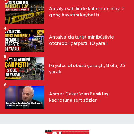
3
Antalya sahilinde kahreden olay: 2
genç hayatını kaybetti
4
Antalya'da turist minibüsüyle
otomobil çarpıştı: 10 yaralı
5
İki yolcu otobüsü çarpıştı, 8 ölü, 25
yaralı
6
Ahmet Çakar'dan Beşiktaş
kadrosuna sert sözler