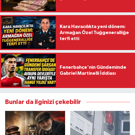
Kara Havacılıkta yeni dönem:
Armağan Özel Tuğgeneralliğe
terfi etti
Fenerbahçe'nin Gündeminde
Gabriel Martinelli İddiası
Bunlar da ilginizi çekebilir