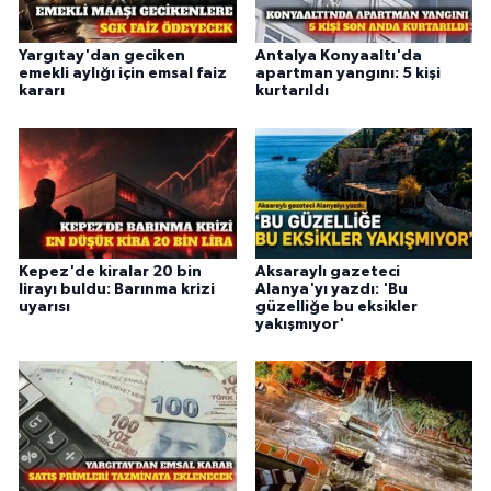
Yargıtay'dan geciken
Antalya Konyaaltı'da
emekli aylığı için emsal faiz
apartman yangını: 5 kişi
kararı
kurtarıldı
Kepez'de kiralar 20 bin
Aksaraylı gazeteci
lirayı buldu: Barınma krizi
Alanya'yı yazdı: 'Bu
uyarısı
güzelliğe bu eksikler
yakışmıyor'