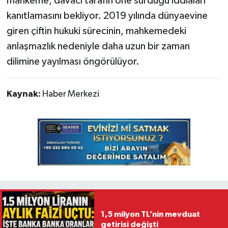
mahkeme, davacı tarafın öne sürdüğü iddiaları
kanıtlamasını bekliyor. 2019 yılında dünyaevine
giren çiftin hukuki sürecinin, mahkemedeki
anlaşmazlık nedeniyle daha uzun bir zaman
dilimine yayılması öngörülüyor.
Kaynak:
Haber Merkezi
1,5 milyon TL’nin mevduat
getirisi değişti