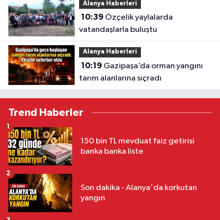
Alanya Haberleri
10:39
Özçelik yaylalarda
vatandaşlarla buluştu
Alanya Haberleri
10:19
Gazipaşa’da orman yangını
tarım alanlarına sıçradı
Trend Haberler
1
150 bin TL mevduat faiz getirisi
banka banka liste
2
Son dakika - Alanya'da korkutan
yangın