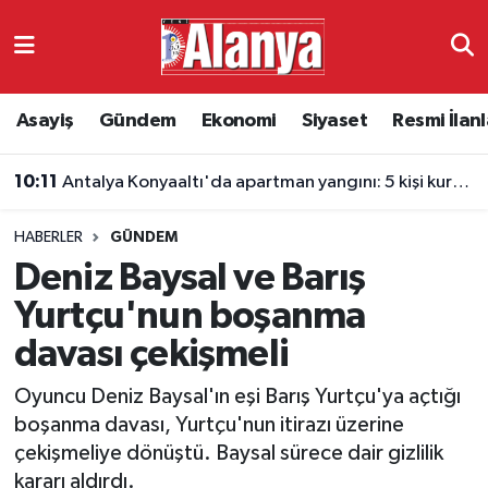
Asayiş
Antalya Nöbetçi Eczaneler
Asayiş
Gündem
Ekonomi
Siyaset
Resmi İlanl
Gündem
Antalya Hava Durumu
10:11
Antalya Konyaaltı'da apartman yangını: 5 kişi kurtarıldı
Ekonomi
Antalya Namaz Vakitleri
HABERLER
GÜNDEM
Siyaset
Antalya Trafik Yoğunluk Haritası
Deniz Baysal ve Barış
Resmi İlanlar
Süper Lig Puan Durumu ve Fikstür
Yurtçu'nun boşanma
davası çekişmeli
Alanyaspor
Tüm Manşetler
Oyuncu Deniz Baysal'ın eşi Barış Yurtçu'ya açtığı
Turizm
Son Dakika Haberleri
boşanma davası, Yurtçu'nun itirazı üzerine
çekişmeliye dönüştü. Baysal sürece dair gizlilik
E-Gazete
Haber Arşivi
kararı aldırdı.