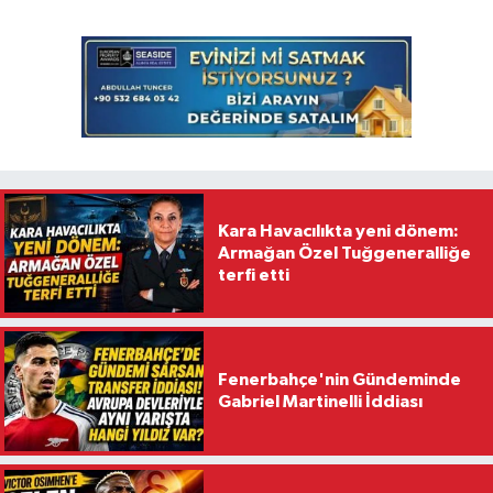
Kara Havacılıkta yeni dönem:
Armağan Özel Tuğgeneralliğe
terfi etti
Fenerbahçe'nin Gündeminde
Gabriel Martinelli İddiası