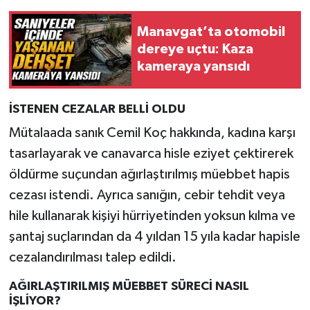
Manavgat’ta otomobil
dereye uçtu: Kaza
kameraya yansıdı
İSTENEN CEZALAR BELLİ OLDU
Mütalaada sanık Cemil Koç hakkında, kadına karşı
tasarlayarak ve canavarca hisle eziyet çektirerek
öldürme suçundan ağırlaştırılmış müebbet hapis
cezası istendi. Ayrıca sanığın, cebir tehdit veya
hile kullanarak kişiyi hürriyetinden yoksun kılma ve
şantaj suçlarından da 4 yıldan 15 yıla kadar hapisle
cezalandırılması talep edildi.
AĞIRLAŞTIRILMIŞ MÜEBBET SÜRECİ NASIL
İŞLİYOR?