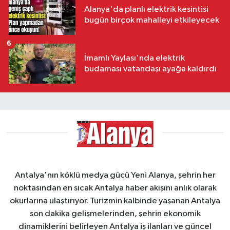
Alanya'da planlı elektrik kesintisi
bugün birçok mahalleyi etkileyecek
6
İmamlı Yaylası'nda elektrik
budaması vatandaşı ayağa kaldırdı
Antalya'nın köklü medya gücü Yeni Alanya, şehrin her
noktasından en sıcak Antalya haber akışını anlık olarak
okurlarına ulaştırıyor. Turizmin kalbinde yaşanan Antalya
son dakika gelişmelerinden, şehrin ekonomik
dinamiklerini belirleyen Antalya iş ilanları ve güncel