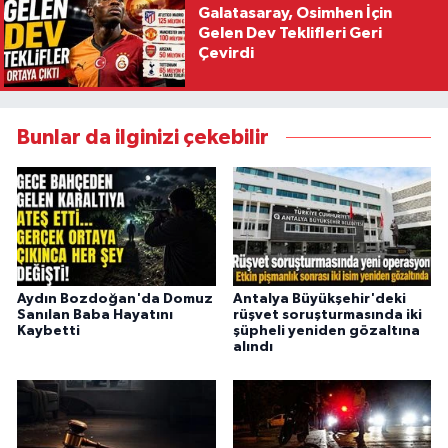
Galatasaray, Osimhen İçin
Gelen Dev Teklifleri Geri
Çevirdi
Bunlar da ilginizi çekebilir
Aydın Bozdoğan'da Domuz
Antalya Büyükşehir'deki
Sanılan Baba Hayatını
rüşvet soruşturmasında iki
Kaybetti
şüpheli yeniden gözaltına
alındı