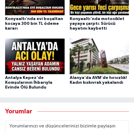
Konyaaltı'nda evi boşaltan
Konyaaltı'nda motosiklet
kocaya 300 bin TL ödeme
yayaya çarptı: Sürücü
kararı
hayatını kaybetti
Antalya Kepez'de
Alanya’da AVM'de hırsızlık!
Komşularının İhbarıyla
Kadın kıskıvrak yakalandı
Evinde Ölü Bulundu
Yorumlar