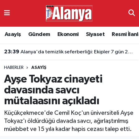
Asayiş
Antalya Nöbetçi Eczaneler
Asayiş
Gündem
Ekonomi
Siyaset
Resmi İlanl
Gündem
Antalya Hava Durumu
23:39
Alanya'da temizlik seferberliği: Ekipler 7 gün 24 saat sahada
Ekonomi
Antalya Namaz Vakitleri
HABERLER
ASAYIŞ
Siyaset
Antalya Trafik Yoğunluk Haritası
Ayşe Tokyaz cinayeti
Resmi İlanlar
Süper Lig Puan Durumu ve Fikstür
davasında savcı
mütalaasını açıkladı
Alanyaspor
Tüm Manşetler
Küçükçekmece'de Cemil Koç'un üniversiteli Ayşe
Turizm
Son Dakika Haberleri
Tokyaz'ı öldürdüğü davada savcı, ağırlaştırılmış
müebbet ve 15 yıla kadar hapis cezası talep etti.
E-Gazete
Haber Arşivi