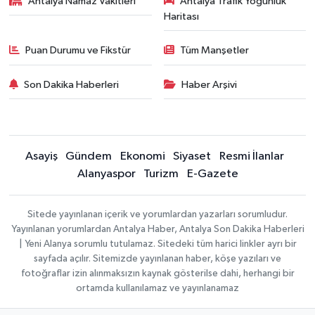
Antalya Namaz Vakitleri
Antalya Trafik Yoğunluk
Haritası
Puan Durumu ve Fikstür
Tüm Manşetler
Son Dakika Haberleri
Haber Arşivi
Asayiş
Gündem
Ekonomi
Siyaset
Resmi İlanlar
Alanyaspor
Turizm
E-Gazete
Sitede yayınlanan içerik ve yorumlardan yazarları sorumludur.
Yayınlanan yorumlardan Antalya Haber, Antalya Son Dakika Haberleri
| Yeni Alanya sorumlu tutulamaz. Sitedeki tüm harici linkler ayrı bir
sayfada açılır. Sitemizde yayınlanan haber, köşe yazıları ve
fotoğraflar izin alınmaksızın kaynak gösterilse dahi, herhangi bir
ortamda kullanılamaz ve yayınlanamaz