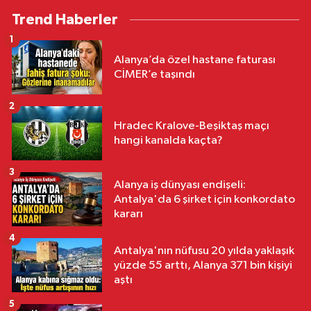
Trend Haberler
1
Alanya’da özel hastane faturası
CİMER’e taşındı
2
Hradec Kralove-Beşiktaş maçı
hangi kanalda kaçta?
3
Alanya iş dünyası endişeli:
Antalya'da 6 şirket için konkordato
kararı
4
Antalya'nın nüfusu 20 yılda yaklaşık
yüzde 55 arttı, Alanya 371 bin kişiyi
aştı
5