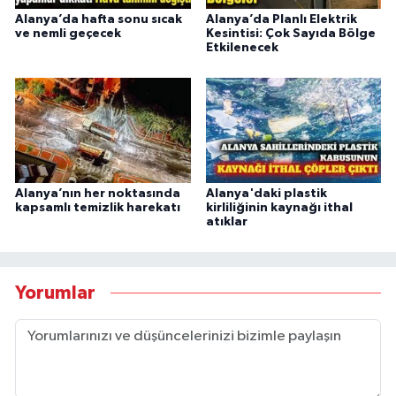
Alanya’da hafta sonu sıcak
Alanya’da Planlı Elektrik
ve nemli geçecek
Kesintisi: Çok Sayıda Bölge
Etkilenecek
Alanya’nın her noktasında
Alanya'daki plastik
kapsamlı temizlik harekatı
kirliliğinin kaynağı ithal
atıklar
Yorumlar