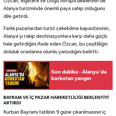
Özcan, İngiltere ve Doğu Avrupa ülkelerinin de
Alanya turizminde önemli paya sahip olduğunu
dile getirdi.
Farklı pazarlardan turist çekebilme kapasitesinin,
Alanya’yı rakip destinasyonlara karşı daha güçlü
hale getirdiğini ifade eden Özcan, bu çeşitliliğin
doluluk oranlarına olumlu yansıdığını belirtti.
Son dakika - Alanya'da
korkutan yangın
BAYRAM VE İÇ PAZAR HAREKETLİLİĞİ BEKLENTİYİ
ARTIRDI
Kurban Bayramı tatilinin 9 güne çıkarılmasının iç