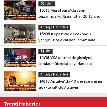
Gündem
15:13
Muratpaşa'da semt
pazarında küflü armutlar 20 TL'den
satıldı
Antalya Haberleri
15:09
Kepez'de gecekondu
yangını: Boş ev kullanılamaz hale
geldi
Eğitim
14:15
YKS sistemi değişmiyor,
sorular müfredata uyarlanacak
Antalya Haberleri
14:13
Antalya'da 40 dereceyi aşan
sıcakta cilt dostu giyim
Trend Haberler