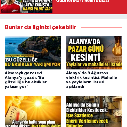
Gabriel Martinelli İddiası
Bunlar da ilginizi çekebilir
Aksaraylı gazeteci
Alanya'da 9 Ağustos
Alanya'yı yazdı: 'Bu
elektrik kesintisi: Mahalle
güzelliğe bu eksikler
ve yaylaların listesi
yakışmıyor'
açıklandı