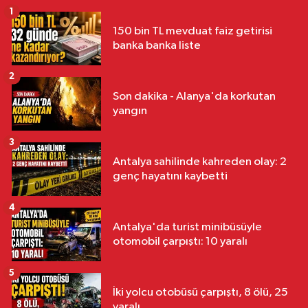
1
150 bin TL mevduat faiz getirisi
banka banka liste
2
Son dakika - Alanya'da korkutan
yangın
3
Antalya sahilinde kahreden olay: 2
genç hayatını kaybetti
4
Antalya'da turist minibüsüyle
otomobil çarpıştı: 10 yaralı
5
İki yolcu otobüsü çarpıştı, 8 ölü, 25
yaralı