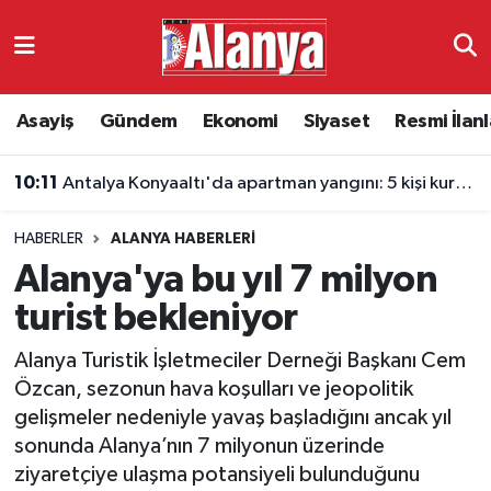
Asayiş
Antalya Nöbetçi Eczaneler
Asayiş
Gündem
Ekonomi
Siyaset
Resmi İlanl
Gündem
Antalya Hava Durumu
10:11
Antalya Konyaaltı'da apartman yangını: 5 kişi kurtarıldı
Ekonomi
Antalya Namaz Vakitleri
HABERLER
ALANYA HABERLERI
Siyaset
Antalya Trafik Yoğunluk Haritası
Alanya'ya bu yıl 7 milyon
Resmi İlanlar
Süper Lig Puan Durumu ve Fikstür
turist bekleniyor
Alanya Turistik İşletmeciler Derneği Başkanı Cem
Alanyaspor
Tüm Manşetler
Özcan, sezonun hava koşulları ve jeopolitik
gelişmeler nedeniyle yavaş başladığını ancak yıl
Turizm
Son Dakika Haberleri
sonunda Alanya’nın 7 milyonun üzerinde
ziyaretçiye ulaşma potansiyeli bulunduğunu
E-Gazete
Haber Arşivi