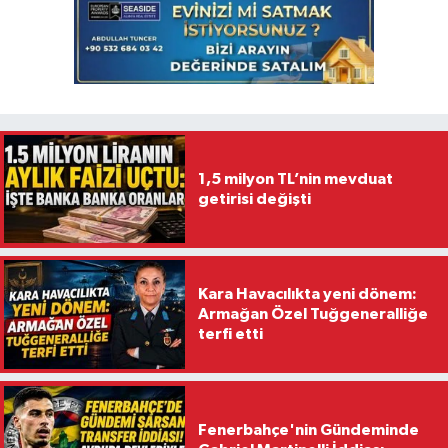
1,5 milyon TL’nin mevduat
getirisi değişti
Kara Havacılıkta yeni dönem:
Armağan Özel Tuğgeneralliğe
terfi etti
Fenerbahçe'nin Gündeminde