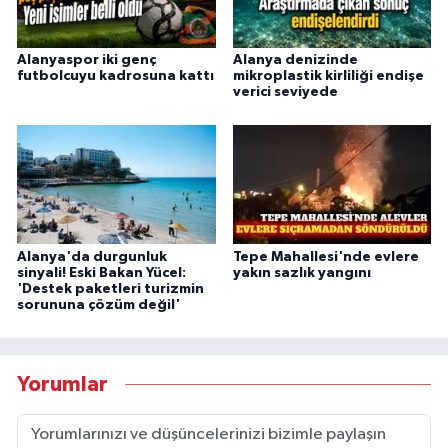
Alanyaspor iki genç
Alanya denizinde
futbolcuyu kadrosuna kattı
mikroplastik kirliliği endişe
verici seviyede
Alanya'da durgunluk
Tepe Mahallesi'nde evlere
sinyali! Eski Bakan Yücel:
yakın sazlık yangını
'Destek paketleri turizmin
sorununa çözüm değil'
Yorumlar