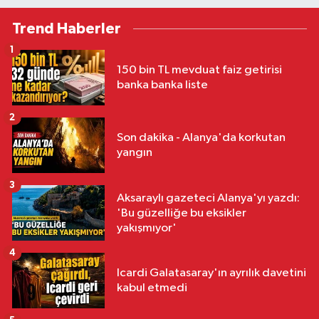
Trend Haberler
1
150 bin TL mevduat faiz getirisi
banka banka liste
2
Son dakika - Alanya'da korkutan
yangın
3
Aksaraylı gazeteci Alanya'yı yazdı:
'Bu güzelliğe bu eksikler
yakışmıyor'
4
Icardi Galatasaray'ın ayrılık davetini
kabul etmedi