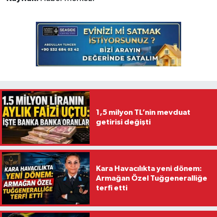
1,5 milyon TL’nin mevduat
getirisi değişti
Kara Havacılıkta yeni dönem:
Armağan Özel Tuğgeneralliğe
terfi etti