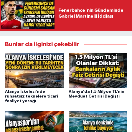
Fenerbahçe'nin Gündeminde
Gabriel Martinelli İddiası
Bunlar da ilginizi çekebilir
Alanya İskelesi’nde
Alanya’da 1,5 Milyon TL’nin
ruhsatsız teknelere ticari
Mevduat Getirisi Değişti
faaliyet yasağı