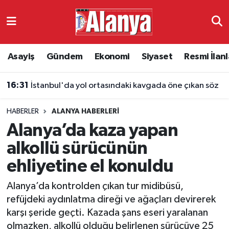
Asayiş
Antalya Nöbetçi Eczaneler
Asayiş
Gündem
Ekonomi
Siyaset
Resmi İlanl
Gündem
Antalya Hava Durumu
16:31
İstanbul'da yol ortasındaki kavgada öne çıkan söz
Ekonomi
Antalya Namaz Vakitleri
HABERLER
ALANYA HABERLERI
Siyaset
Antalya Trafik Yoğunluk Haritası
Alanya’da kaza yapan
Resmi İlanlar
Süper Lig Puan Durumu ve Fikstür
alkollü sürücünün
ehliyetine el konuldu
Alanyaspor
Tüm Manşetler
Alanya’da kontrolden çıkan tur midibüsü,
Turizm
Son Dakika Haberleri
refüjdeki aydınlatma direği ve ağaçları devirerek
karşı şeride geçti. Kazada şans eseri yaralanan
E-Gazete
Haber Arşivi
olmazken, alkollü olduğu belirlenen sürücüye 25