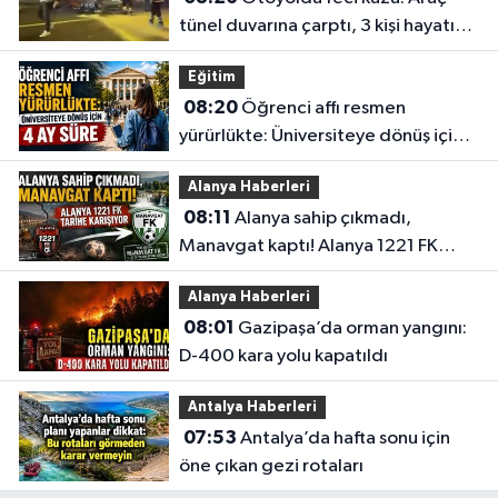
tünel duvarına çarptı, 3 kişi hayatını
kaybetti
Eğitim
08:20
Öğrenci affı resmen
yürürlükte: Üniversiteye dönüş için 4
ay süre
Alanya Haberleri
08:11
Alanya sahip çıkmadı,
Manavgat kaptı! Alanya 1221 FK
tarihe karışıyor
Alanya Haberleri
08:01
Gazipaşa’da orman yangını:
D-400 kara yolu kapatıldı
Antalya Haberleri
07:53
Antalya’da hafta sonu için
öne çıkan gezi rotaları