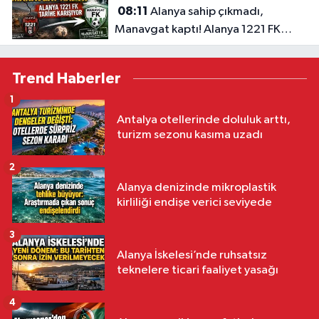
08:11
Alanya sahip çıkmadı,
Manavgat kaptı! Alanya 1221 FK
tarihe karışıyor
Trend Haberler
1
Antalya otellerinde doluluk arttı,
turizm sezonu kasıma uzadı
2
Alanya denizinde mikroplastik
kirliliği endişe verici seviyede
3
Alanya İskelesi’nde ruhsatsız
teknelere ticari faaliyet yasağı
4