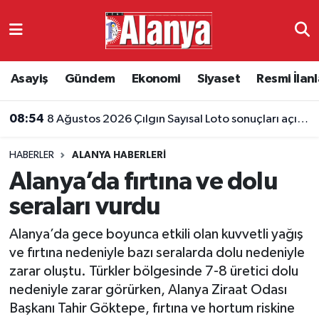
Asayiş
Antalya Nöbetçi Eczaneler
Asayiş
Gündem
Ekonomi
Siyaset
Resmi İlanl
Gündem
Antalya Hava Durumu
08:54
8 Ağustos 2026 Çılgın Sayısal Loto sonuçları açıklandı
Ekonomi
Antalya Namaz Vakitleri
HABERLER
ALANYA HABERLERI
Siyaset
Antalya Trafik Yoğunluk Haritası
Alanya’da fırtına ve dolu
Resmi İlanlar
Süper Lig Puan Durumu ve Fikstür
seraları vurdu
Alanya’da gece boyunca etkili olan kuvvetli yağış
Alanyaspor
Tüm Manşetler
ve fırtına nedeniyle bazı seralarda dolu nedeniyle
zarar oluştu. Türkler bölgesinde 7-8 üretici dolu
Turizm
Son Dakika Haberleri
nedeniyle zarar görürken, Alanya Ziraat Odası
Başkanı Tahir Göktepe, fırtına ve hortum riskine
E-Gazete
Haber Arşivi