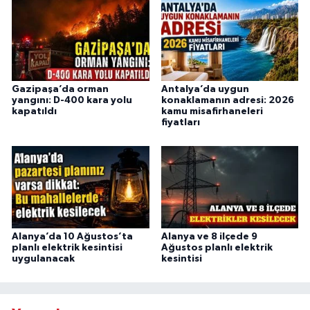
Gazipaşa’da orman
Antalya’da uygun
yangını: D-400 kara yolu
konaklamanın adresi: 2026
kapatıldı
kamu misafirhaneleri
fiyatları
Alanya’da 10 Ağustos’ta
Alanya ve 8 ilçede 9
planlı elektrik kesintisi
Ağustos planlı elektrik
uygulanacak
kesintisi