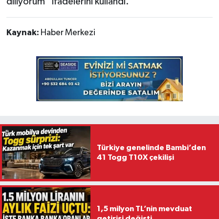
diliyorum” ifadelerini kullandı.
Kaynak:
Haber Merkezi
Türkiye genelinde Bambi’den
41 Togg T10X çekilişi
1,5 milyon TL’nin mevduat
getirisi değişti