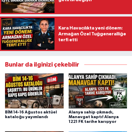
Kara Havacılıkta yeni dönem:
Armağan Özel Tuğgeneralliğe
terfi etti
Bunlar da ilginizi çekebilir
BİM 14-16 Ağustos aktüel
Alanya sahip çıkmadı,
kataloğu yayımlandı
Manavgat kaptı! Alanya
1221 FK tarihe karışıyor