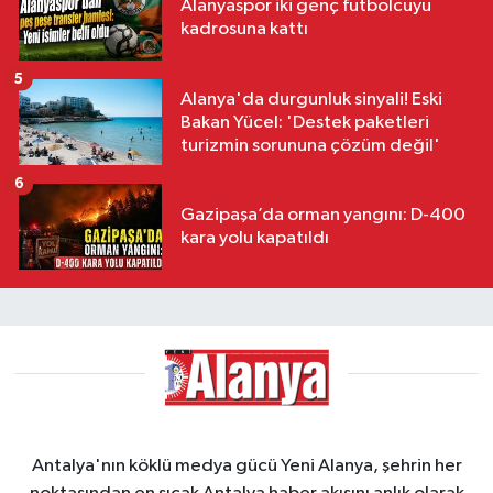
Alanyaspor iki genç futbolcuyu
kadrosuna kattı
5
Alanya'da durgunluk sinyali! Eski
Bakan Yücel: 'Destek paketleri
turizmin sorununa çözüm değil'
6
Gazipaşa’da orman yangını: D-400
kara yolu kapatıldı
Antalya'nın köklü medya gücü Yeni Alanya, şehrin her