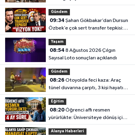
Gündem
09:34
Şahan Gökbakar’dan Dursun
Özbek’e çok sert transfer tepkisi:
“Vizyon yok!”
Yaşam
08:54
8 Ağustos 2026 Çılgın
Sayısal Loto sonuçları açıklandı
Gündem
08:26
Otoyolda feci kaza: Araç
tünel duvarına çarptı, 3 kişi hayatını
kaybetti
Eğitim
08:20
Öğrenci affı resmen
yürürlükte: Üniversiteye dönüş için 4
ay süre
Alanya Haberleri