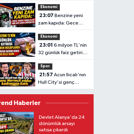
kazandıran numaralar
Ekonomi
belli oldu
23:07
Benzine yeni
zam kapıda: Gece
yarısı tabelalar bir kez
Ekonomi
daha değişecek
23:01
6 milyon TL'nin
32 günlük faiz getirisi
yeniden hesaplandı:
Spor
En yüksek kazanç
21:57
Acun Ilıcalı'nın
veren banka belli oldu
Hull City'si genç
Norveçli yıldızı
kadrosuna kattı
rend Haberler
Devlet Alanya'da 24
dönümlük arsayı
satışa çıkardı