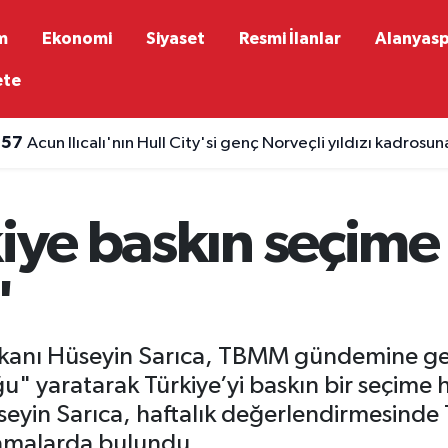
m
Ekonomi
Siyaset
Resmi İlanlar
Alanyas
ete
:57
Acun Ilıcalı'nın Hull City'si genç Norveçli yıldızı kadrosun
kiye baskın seçime
"
şkanı Hüseyin Sarıca, TBMM gündemine gelec
u" yaratarak Türkiye’yi baskın bir seçime h
üseyin Sarıca, haftalık değerlendirmesinde 
lamalarda bulundu.