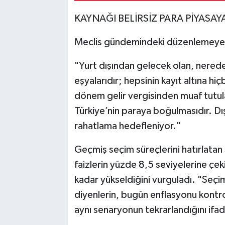
​KAYNAĞI BELİRSİZ PARA PİYASAY
​Meclis gündemindeki düzenlemeye di
​"Yurt dışından gelecek olan, nereden
eşyalarıdır; hepsinin kayıt altına hi
dönem gelir vergisinden muaf tutu
Türkiye’nin paraya boğulmasıdır. Dı
rahatlama hedefleniyor."
​Geçmiş seçim süreçlerini hatırlata
faizlerin yüzde 8,5 seviyelerine çe
kadar yükseldiğini vurguladı. "Seçim
diyenlerin, bugün enflasyonu kontro
aynı senaryonun tekrarlandığını ifad