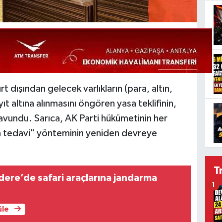
t dışından gelecek varlıkların (para, altın,
yıt altına alınmasını öngören yasa teklifinin,
savundu. Sarıca, AK Parti hükümetinin her
 tedavi" yönteminin yeniden devreye
T
ere’de safari araçlarına jandarma
1
üle