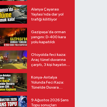
Alanya Çayarası
Yaylası’nda dar yol
trafiği kilitliyor
Gazipaşa’da orman
yangını: D-400 kara
yolu kapatıldı
Otoyolda feci kaza:
Araç tünel duvarına
çarptı, 3 kişi hayatını
kaybetti
Konya-Antalya
Yolunda Feci Kaza:
Tünelde Duvara
Çarpan Çift Hayatını
Kaybetti
9 Ağustos 2026 Şans
Topu sonuçları