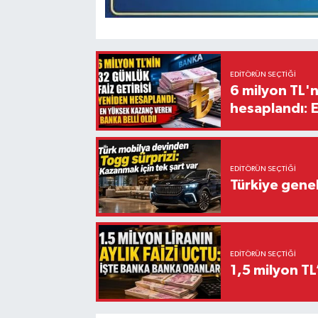
EDITÖRÜN SEÇTIĞI
6 milyon TL'n
hesaplandı: 
EDITÖRÜN SEÇTIĞI
Türkiye gene
EDITÖRÜN SEÇTIĞI
1,5 milyon TL