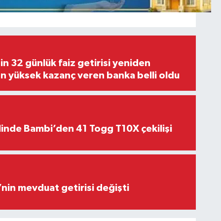
in 32 günlük faiz getirisi yeniden
En yüksek kazanç veren banka belli oldu
linde Bambi’den 41 Togg T10X çekilişi
’nin mevduat getirisi değişti