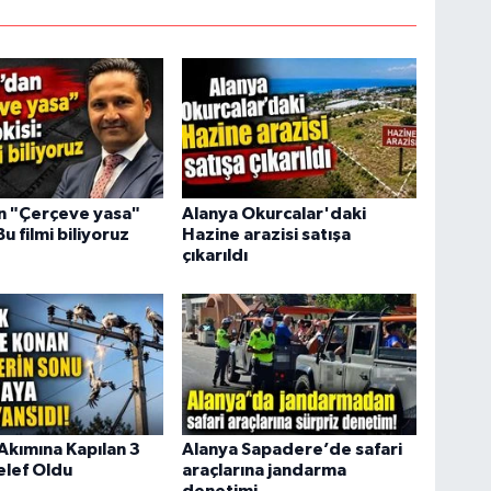
n "Çerçeve yasa"
Alanya Okurcalar'daki
Bu filmi biliyoruz
Hazine arazisi satışa
çıkarıldı
 Akımına Kapılan 3
Alanya Sapadere’de safari
elef Oldu
araçlarına jandarma