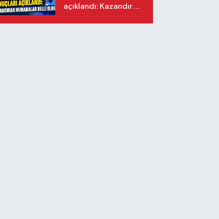
açıklandı: Kazandıran
numaralar belli oldu