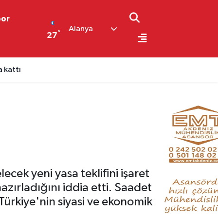
por
Alanya
°
27
a kattı
ek yeni yasa teklifini işaret
azırladığını iddia etti. Saadet
Türkiye'nin siyasi ve ekonomik