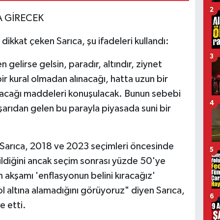
2
A GİRECEK
kkat çeken Sarıca, şu ifadeleri kullandı:
3
 gelirse gelsin, paradır, altındır, ziynet
çbir kural olmadan alınacağı, hatta uzun bir
lacağı maddeleri konuşulacak. Bunun sebebi
4
şarıdan gelen bu parayla piyasada suni bir
n Sarıca, 2018 ve 2023 seçimleri öncesinde
5
kildiğini ancak seçim sonrası yüzde 50'ye
 akşamı 'enflasyonun belini kıracağız'
l altına alamadığını görüyoruz" diyen Sarıca,
6
e etti.