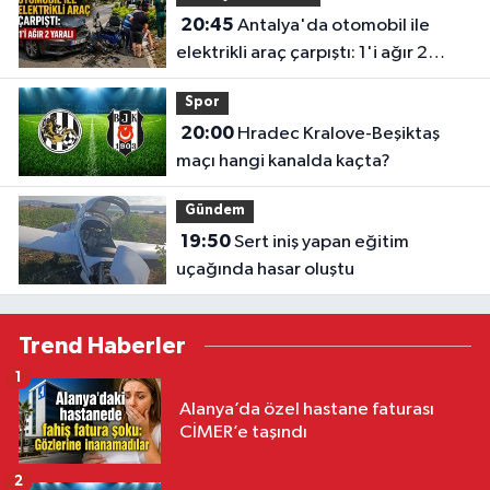
20:45
Antalya'da otomobil ile
elektrikli araç çarpıştı: 1'i ağır 2
yaralı
Spor
20:00
Hradec Kralove-Beşiktaş
maçı hangi kanalda kaçta?
Gündem
19:50
Sert iniş yapan eğitim
uçağında hasar oluştu
Trend Haberler
1
Alanya’da özel hastane faturası
CİMER’e taşındı
2