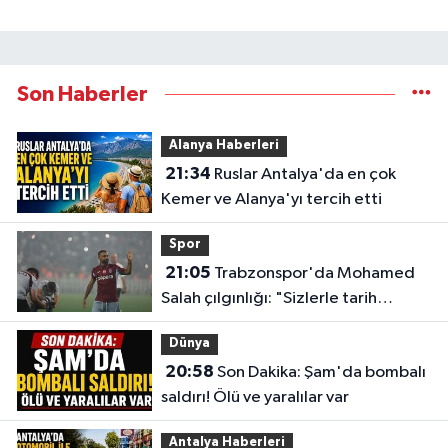
Son Haberler
Alanya Haberleri
21:34
Ruslar Antalya'da en çok
Kemer ve Alanya'yı tercih etti
Spor
21:05
Trabzonspor'da Mohamed
Salah çılgınlığı: "Sizlerle tarih
yazmak istiyorum"
Dünya
20:58
Son Dakika: Şam'da bombalı
saldırı! Ölü ve yaralılar var
Antalya Haberleri