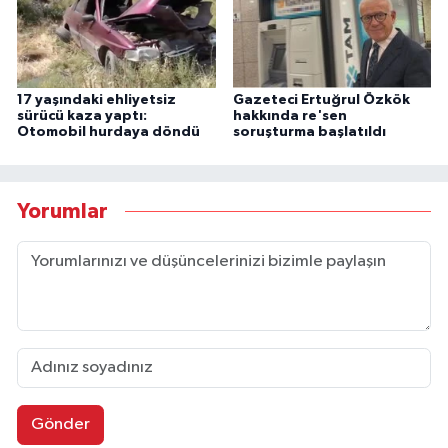
17 yaşındaki ehliyetsiz
Gazeteci Ertuğrul Özkök
sürücü kaza yaptı:
hakkında re'sen
Otomobil hurdaya döndü
soruşturma başlatıldı
Yorumlar
Gönder