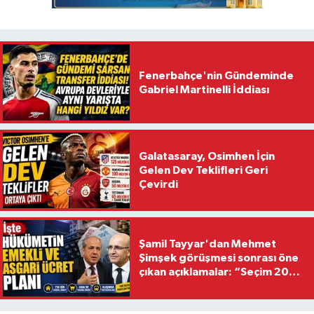
Fenerbahçe'nin Gündeminde
Gabriel Martinelli İddiası
Galatasaray, Osimhen İçin
Gelen Dev Teklifleri Geri
Çevirdi
Şamil Tayyar'dan Mehmet
Şimşek görüşmesi sonrası öne
çıkan açıklamalar: “Seçim 2028
hedefiyle planlanıyor