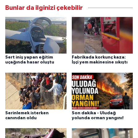
Bunlar da ilginizi çekebilir
Sert iniş yapan eğitim
Fabrikada korkunç kaza:
uçağında hasar oluştu
İşçi yem makinesine sıkıştı
Serinlemek isterken
Son dakika - Uludağ
canından oldu
yolunda orman yangını!