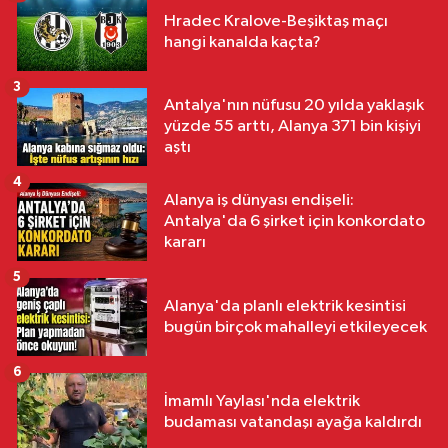
Hradec Kralove-Beşiktaş maçı
hangi kanalda kaçta?
3
Antalya'nın nüfusu 20 yılda yaklaşık
yüzde 55 arttı, Alanya 371 bin kişiyi
aştı
4
Alanya iş dünyası endişeli:
Antalya'da 6 şirket için konkordato
kararı
5
Alanya'da planlı elektrik kesintisi
bugün birçok mahalleyi etkileyecek
6
İmamlı Yaylası'nda elektrik
budaması vatandaşı ayağa kaldırdı