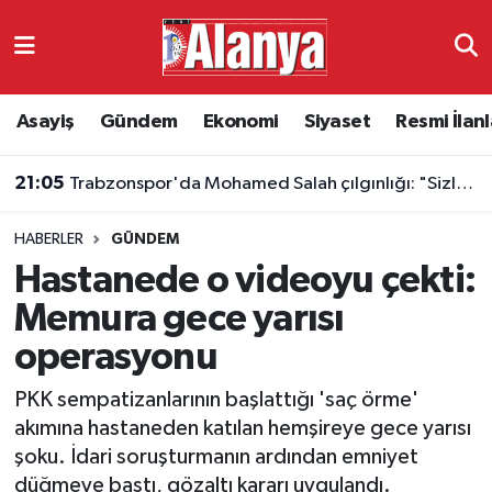
Asayiş
Antalya Nöbetçi Eczaneler
Asayiş
Gündem
Ekonomi
Siyaset
Resmi İlanl
Gündem
Antalya Hava Durumu
21:05
Trabzonspor'da Mohamed Salah çılgınlığı: "Sizlerle tarih yazmak istiyorum"
Ekonomi
Antalya Namaz Vakitleri
HABERLER
GÜNDEM
Siyaset
Antalya Trafik Yoğunluk Haritası
Hastanede o videoyu çekti:
Resmi İlanlar
Süper Lig Puan Durumu ve Fikstür
Memura gece yarısı
operasyonu
Alanyaspor
Tüm Manşetler
PKK sempatizanlarının başlattığı 'saç örme'
Turizm
Son Dakika Haberleri
akımına hastaneden katılan hemşireye gece yarısı
şoku. İdari soruşturmanın ardından emniyet
E-Gazete
Haber Arşivi
düğmeye bastı, gözaltı kararı uygulandı.