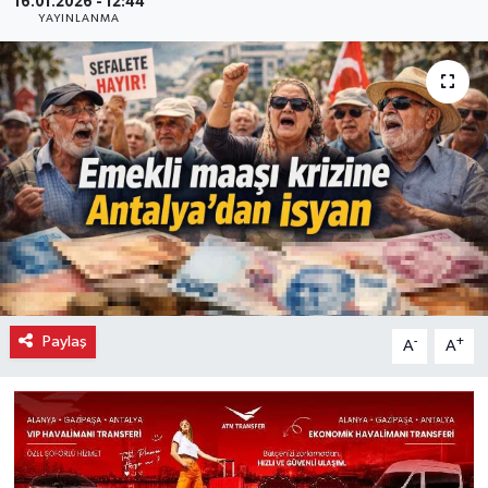
16.01.2026 - 12:44
YAYINLANMA
Paylaş
-
+
A
A