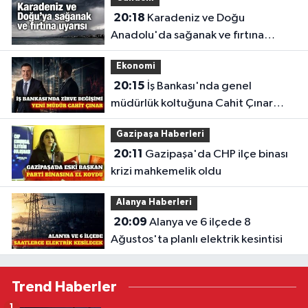
20:18
Karadeniz ve Doğu
Anadolu'da sağanak ve fırtına
uyarısı
Ekonomi
20:15
İş Bankası'nda genel
müdürlük koltuğuna Cahit Çınar
geçiyor
Gazipaşa Haberleri
20:11
Gazipaşa'da CHP ilçe binası
krizi mahkemelik oldu
Alanya Haberleri
20:09
Alanya ve 6 ilçede 8
Ağustos'ta planlı elektrik kesintisi
Trend Haberler
1