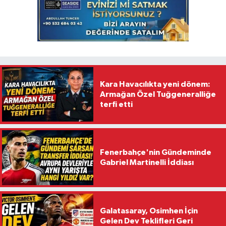
Kara Havacılıkta yeni dönem:
Armağan Özel Tuğgeneralliğe
terfi etti
Fenerbahçe'nin Gündeminde
Gabriel Martinelli İddiası
Galatasaray, Osimhen İçin
Gelen Dev Teklifleri Geri