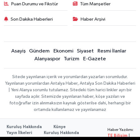
Puan Durumu ve Fikstür
Tüm Manşetler
Son Dakika Haberleri
Haber Arşivi
Asayiş
Gündem
Ekonomi
Siyaset
Resmi İlanlar
Alanyaspor
Turizm
E-Gazete
Sitede yayınlanan içerik ve yorumlardan yazarları sorumludur.
Yayınlanan yorumlardan Antalya Haber, Antalya Son Dakika Haberleri
| Yeni Alanya sorumlu tutulamaz. Sitedeki tüm harici linkler ayrı bir
sayfada açılır. Sitemizde yayınlanan haber, köşe yazıları ve
fotoğraflar izin alınmaksızın kaynak gösterilse dahi, herhangi bir
ortamda kullanılamaz ve yayınlanamaz
Kuruluş Hakkında
Künye
Haber Yazılımı:
Yayın İlkeleri
Kuruluş Hakkında
TE Bilişim
|
Düzeltme Politikası
Veri Politikası