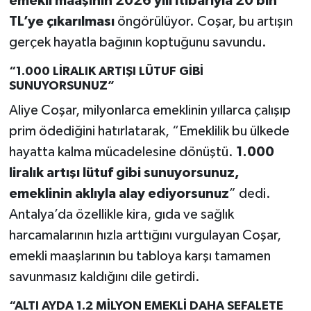
emekli maaşının 2026 yılı itibarıyla 20 bin
TL’ye çıkarılması
öngörülüyor. Coşar, bu artışın
gerçek hayatla bağının koptuğunu savundu.
“1.000 LİRALIK ARTIŞI LÜTUF GİBİ
SUNUYORSUNUZ”
Aliye Coşar, milyonlarca emeklinin yıllarca çalışıp
prim ödediğini hatırlatarak, “Emeklilik bu ülkede
hayatta kalma mücadelesine dönüştü.
1.000
liralık artışı lütuf gibi sunuyorsunuz,
emeklinin aklıyla alay ediyorsunuz
” dedi.
Antalya’da özellikle kira, gıda ve sağlık
harcamalarının hızla arttığını vurgulayan Coşar,
emekli maaşlarının bu tabloya karşı tamamen
savunmasız kaldığını dile getirdi.
“ALTI AYDA 1.2 MİLYON EMEKLİ DAHA SEFALETE