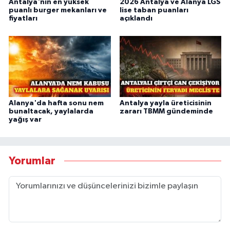
Antalya'nın en yüksek
2026 Antalya ve Alanya LGS
puanlı burger mekanları ve
lise taban puanları
fiyatları
açıklandı
Alanya'da hafta sonu nem
Antalya yayla üreticisinin
bunaltacak, yaylalarda
zararı TBMM gündeminde
yağış var
Yorumlar