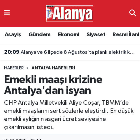
Asayiş
Antalya Nöbetçi Eczaneler
Asayiş
Gündem
Ekonomi
Siyaset
Resmi İlanl
Gündem
Antalya Hava Durumu
20:09
Alanya ve 6 ilçede 8 Ağustos'ta planlı elektrik kesintisi
Ekonomi
Antalya Namaz Vakitleri
20:09
Kur'an kursunda öğrenciye şiddet kamerada
HABERLER
ANTALYA HABERLERI
Siyaset
Antalya Trafik Yoğunluk Haritası
Emekli maaşı krizine
Resmi İlanlar
Süper Lig Puan Durumu ve Fikstür
Antalya'dan isyan
CHP Antalya Milletvekili Aliye Coşar, TBMM’de
Alanyaspor
Tüm Manşetler
emekli maaşlarını sert sözlerle eleştirdi. En düşük
emekli aylığının asgari ücret seviyesine
Turizm
Son Dakika Haberleri
çıkarılmasını istedi.
E-Gazete
Haber Arşivi