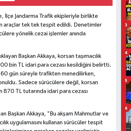
 İlçe Jandarma Trafik ekipleriyle birlikte
 araçlar tek tek tespit edildi. Denetimler
3
ülere yönelik cezai işlemler anında
4
çıklayan Başkan Akkaya, korsan taşımacılık
00 bin TL idari para cezası kesildiğini belirtti.
ı 60 gün süreyle trafikten menedilirken,
5
konuldu. Sadece sürücülere değil, korsan
in 870 TL tutarında idari para cezası
6
apan Başkan Akkaya, "Bu akşam Mahmutlar ve
lık uygulamasını kullanan sürücüler tespit