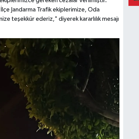
 ekiplerimizce gereken cezalar verilmiştir.
i İlçe Jandarma Trafik ekiplerimize, Oda
ze teşekkür ederiz," diyerek kararlılık mesajı