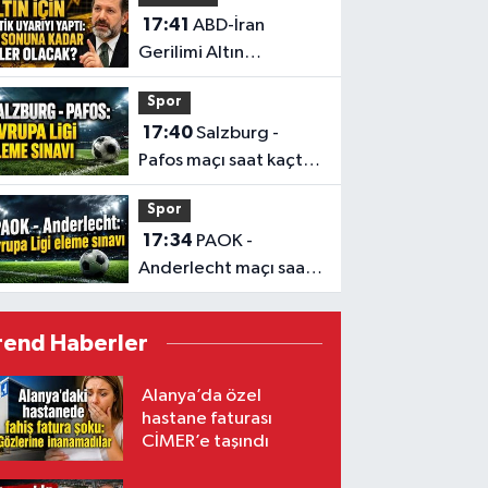
17:41
ABD-İran
Gerilimi Altın
Fiyatlarında Belirleyici
Spor
Olmayı Sürdürüyor
17:40
Salzburg -
Pafos maçı saat kaçta,
hangi kanalda?
Spor
17:34
PAOK -
Anderlecht maçı saat
kaçta, hangi kanalda?
rend Haberler
Alanya’da özel
hastane faturası
CİMER’e taşındı