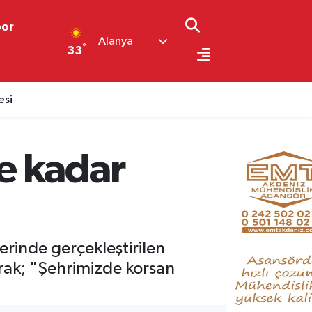
por
Alanya
°
33
k
e kadar
rinde gerçekleştirilen
rak; "Şehrimizde korsan