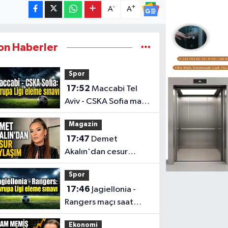
-
+
A
A
on Haberler
Spor
17:52
Maccabi Tel
Aviv - CSKA Sofia maçı
saat kaçta, hangi
Magazin
kanalda?
17:47
Demet
Akalın'dan cesur
paylaşım
Spor
17:46
Jagiellonia -
Rangers maçı saat
kaçta, hangi kanalda?
Ekonomi