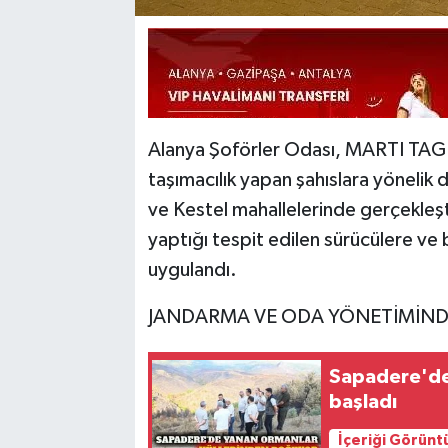
​Alanya Şoförler Odası, MARTI TAG
taşımacılık yapan şahıslara yönelik 
ve Kestel mahallelerinde gerçekleşt
yaptığı tespit edilen sürücülere ve 
uygulandı.
​JANDARMA VE ODA YÖNETİMİN
Sapadere'de 
başladı
İçeriği Görünt