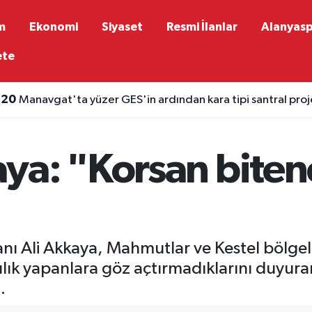
m
Ekonomi
Siyaset
Resmi İlanlar
Alanyas
ete
:11
Antalya kıyılarında 38 derece sıcaklık, Toroslar'da sağana
ya: "Korsan biten
ı Ali Akkaya, Mahmutlar ve Kestel bölgele
lık yapanlara göz açtırmadıklarını duyura
.