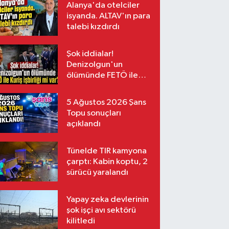
Alanya'da otelciler
isyanda. ALTAV'ın para
talebi kızdırdı
Şok iddialar!
Denizolgun'un
ölümünde FETÖ ile
Kuriş işbirliği mi var?
5 Ağustos 2026 Şans
Topu sonuçları
açıklandı
Tünelde TIR kamyona
çarptı: Kabin koptu, 2
sürücü yaralandı
Yapay zeka devlerinin
şok işçi avı sektörü
kilitledi