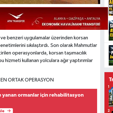
 ve benzeri uygulamalar üzerinden korsan
denetimlerini sıkılaştırdı. Son olarak Mahmutlar
irilen operasyonlarda, korsan taşımacılık
bu hizmeti kullanan yolculara ağır yaptırımlar
T
DEN ORTAK OPERASYON
1
yanan ormanlar için rehabilitasyon
üle
2