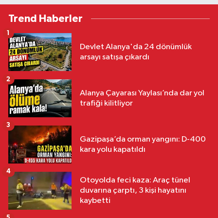
oldu
Trend Haberler
1
Devlet Alanya'da 24 dönümlük
arsayı satışa çıkardı
2
Alanya Çayarası Yaylası’nda dar yol
trafiği kilitliyor
3
Gazipaşa’da orman yangını: D-400
kara yolu kapatıldı
4
Otoyolda feci kaza: Araç tünel
duvarına çarptı, 3 kişi hayatını
kaybetti
5