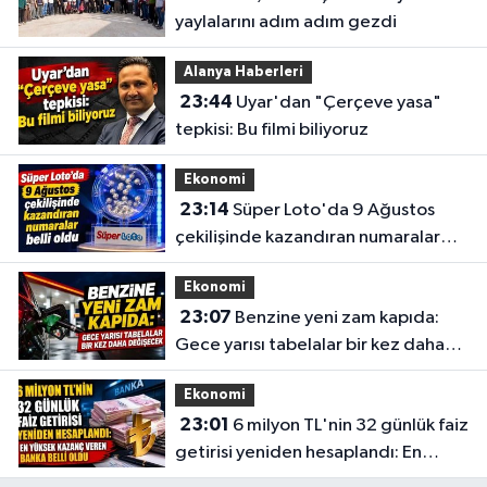
yaylalarını adım adım gezdi
Alanya Haberleri
23:44
Uyar'dan "Çerçeve yasa"
tepkisi: Bu filmi biliyoruz
Ekonomi
23:14
Süper Loto'da 9 Ağustos
çekilişinde kazandıran numaralar
belli oldu
Ekonomi
23:07
Benzine yeni zam kapıda:
Gece yarısı tabelalar bir kez daha
değişecek
Ekonomi
23:01
6 milyon TL'nin 32 günlük faiz
getirisi yeniden hesaplandı: En
yüksek kazanç veren banka belli