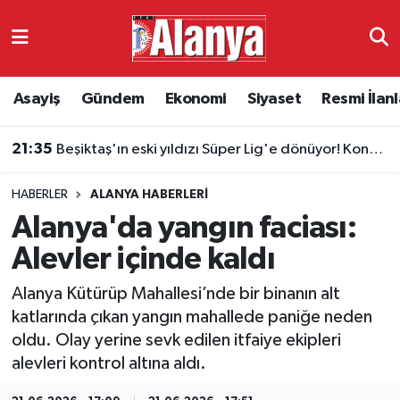
Asayiş
Antalya Nöbetçi Eczaneler
Asayiş
Gündem
Ekonomi
Siyaset
Resmi İlanl
Gündem
Antalya Hava Durumu
21:35
Beşiktaş'ın eski yıldızı Süper Lig'e dönüyor! Konyaspor'da Masuaku sürprizi
Ekonomi
Antalya Namaz Vakitleri
21:20
Alanya Okurcalar'daki Hazine arazisi satışa çıkarıldı
HABERLER
ALANYA HABERLERI
Siyaset
Antalya Trafik Yoğunluk Haritası
Alanya'da yangın faciası:
Resmi İlanlar
Süper Lig Puan Durumu ve Fikstür
Alevler içinde kaldı
Alanya Kütürüp Mahallesi’nde bir binanın alt
Alanyaspor
Tüm Manşetler
katlarında çıkan yangın mahallede paniğe neden
oldu. Olay yerine sevk edilen itfaiye ekipleri
Turizm
Son Dakika Haberleri
alevleri kontrol altına aldı.
E-Gazete
Haber Arşivi