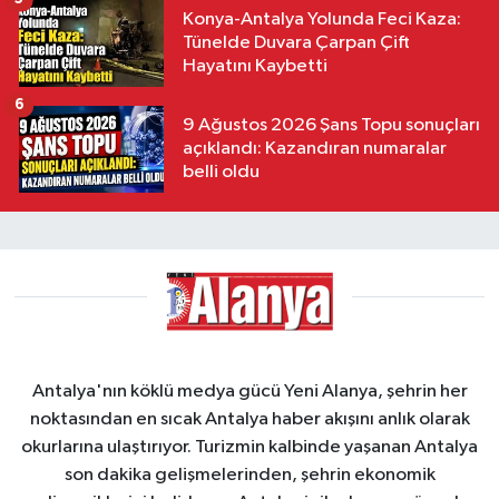
Konya-Antalya Yolunda Feci Kaza:
Tünelde Duvara Çarpan Çift
Hayatını Kaybetti
6
9 Ağustos 2026 Şans Topu sonuçları
açıklandı: Kazandıran numaralar
belli oldu
Antalya'nın köklü medya gücü Yeni Alanya, şehrin her
noktasından en sıcak Antalya haber akışını anlık olarak
okurlarına ulaştırıyor. Turizmin kalbinde yaşanan Antalya
son dakika gelişmelerinden, şehrin ekonomik