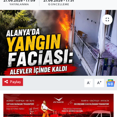
21.06.2026 - 17:09
21.06.2026 - 17:51
YAYINLANMA
GÜNCELLEME
Paylaş
-
+
A
A