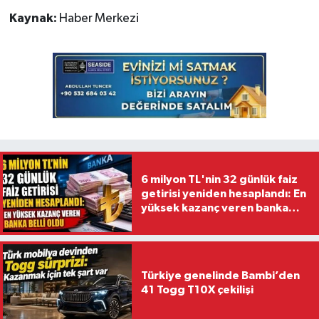
Kaynak:
Haber Merkezi
6 milyon TL'nin 32 günlük faiz
getirisi yeniden hesaplandı: En
yüksek kazanç veren banka
belli oldu
Türkiye genelinde Bambi’den
41 Togg T10X çekilişi