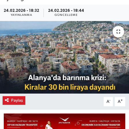
24.02.2026 - 18:32
24.02.2026 - 18:44
YAYINLANMA
GÜNCELLEME
Paylaş
-
+
A
A