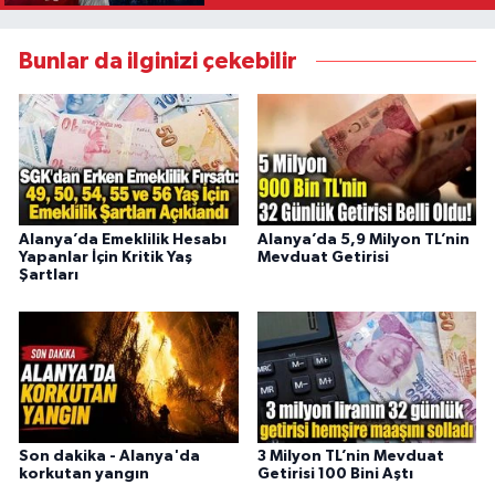
Bunlar da ilginizi çekebilir
Alanya’da Emeklilik Hesabı
Alanya’da 5,9 Milyon TL’nin
Yapanlar İçin Kritik Yaş
Mevduat Getirisi
Şartları
Son dakika - Alanya'da
3 Milyon TL’nin Mevduat
korkutan yangın
Getirisi 100 Bini Aştı