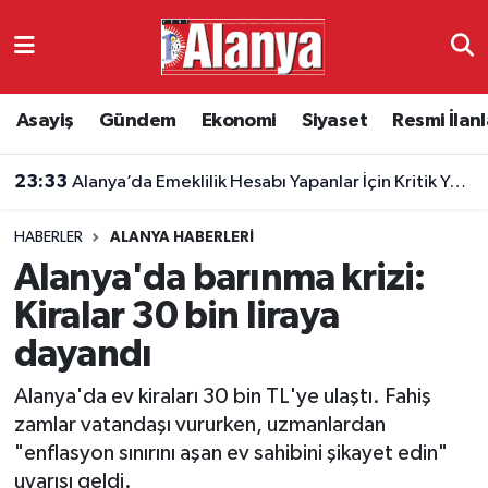
Asayiş
Antalya Nöbetçi Eczaneler
Asayiş
Gündem
Ekonomi
Siyaset
Resmi İlanl
Gündem
Antalya Hava Durumu
23:33
Alanya’da Emeklilik Hesabı Yapanlar İçin Kritik Yaş Şartları
Ekonomi
Antalya Namaz Vakitleri
HABERLER
ALANYA HABERLERI
Siyaset
Antalya Trafik Yoğunluk Haritası
Alanya'da barınma krizi:
Resmi İlanlar
Süper Lig Puan Durumu ve Fikstür
Kiralar 30 bin liraya
dayandı
Alanyaspor
Tüm Manşetler
Alanya'da ev kiraları 30 bin TL'ye ulaştı. Fahiş
Turizm
Son Dakika Haberleri
zamlar vatandaşı vururken, uzmanlardan
"enflasyon sınırını aşan ev sahibini şikayet edin"
E-Gazete
Haber Arşivi
uyarısı geldi.