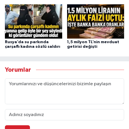
Rusya’da su parkında
1,5 milyon TL’nin mevduat
çarşaflı kadına sözlü saldırı
getirisi değişti
Yorumlar