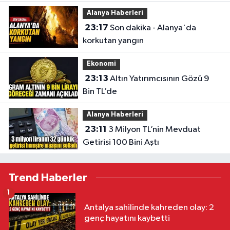
Alanya Haberleri
23:17
Son dakika - Alanya'da
korkutan yangın
Ekonomi
23:13
Altın Yatırımcısının Gözü 9
Bin TL’de
Alanya Haberleri
23:11
3 Milyon TL’nin Mevduat
Getirisi 100 Bini Aştı
Trend Haberler
1
Antalya sahilinde kahreden olay: 2
genç hayatını kaybetti