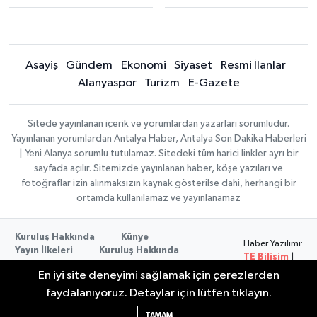
Asayiş
Gündem
Ekonomi
Siyaset
Resmi İlanlar
Alanyaspor
Turizm
E-Gazete
Sitede yayınlanan içerik ve yorumlardan yazarları sorumludur.
Yayınlanan yorumlardan Antalya Haber, Antalya Son Dakika Haberleri
| Yeni Alanya sorumlu tutulamaz. Sitedeki tüm harici linkler ayrı bir
sayfada açılır. Sitemizde yayınlanan haber, köşe yazıları ve
fotoğraflar izin alınmaksızın kaynak gösterilse dahi, herhangi bir
ortamda kullanılamaz ve yayınlanamaz
Kuruluş Hakkında
Künye
Haber Yazılımı:
Yayın İlkeleri
Kuruluş Hakkında
TE Bilişim
|
Düzeltme Politikası
Veri Politikası
Copyright ©
En iyi site deneyimi sağlamak için çerezlerden
Kullanım Şartları
2026
faydalanıyoruz. Detaylar için lütfen tıklayın.
TAMAM