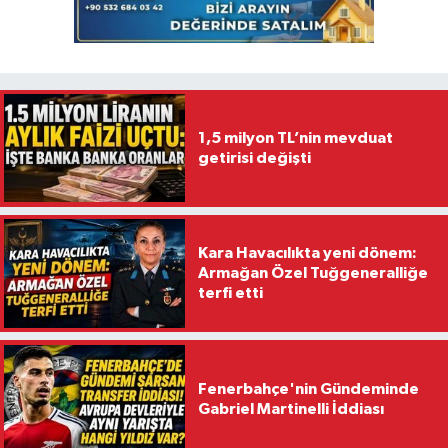
1,5 milyon TL’nin mevduat
getirisi değişti
Kara Havacılıkta yeni dönem:
Armağan Özel Tuğgeneralliğe
terfi etti
Fenerbahçe'nin Gündeminde
Gabriel Martinelli İddiası