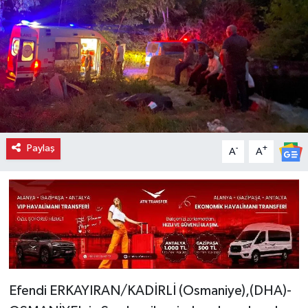
Paylaş
-
+
A
A
Efendi ERKAYIRAN/KADİRLİ (Osmaniye),(DHA)-