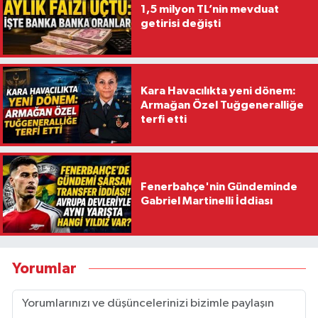
1,5 milyon TL’nin mevduat
getirisi değişti
Kara Havacılıkta yeni dönem:
Armağan Özel Tuğgeneralliğe
terfi etti
Fenerbahçe'nin Gündeminde
Gabriel Martinelli İddiası
Yorumlar