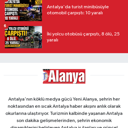
Antalya'da turist minibüsüyle
otomobil çarpıştı: 10 yaralı
6
İki yolcu otobüsü çarpıştı, 8 ölü, 25
yaralı
Antalya'nın köklü medya gücü Yeni Alanya, şehrin her
noktasından en sıcak Antalya haber akışını anlık olarak
okurlarına ulaştırıyor. Turizmin kalbinde yaşanan Antalya
son dakika gelişmelerinden, şehrin ekonomik
dinamiklerini belirleyen Antalya iş ilanları ve güncel