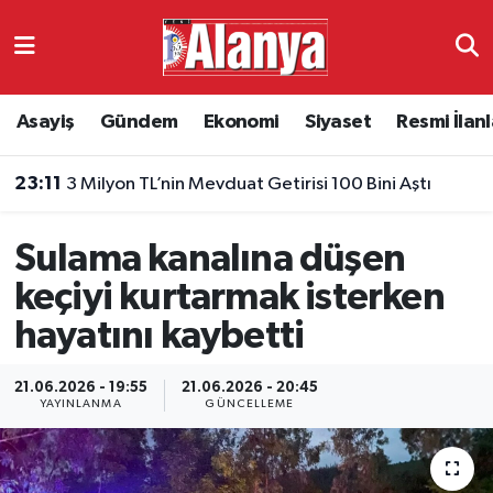
Asayiş
Antalya Nöbetçi Eczaneler
Asayiş
Gündem
Ekonomi
Siyaset
Resmi İlanl
Gündem
Antalya Hava Durumu
23:11
3 Milyon TL’nin Mevduat Getirisi 100 Bini Aştı
Ekonomi
Antalya Namaz Vakitleri
Sulama kanalına düşen
Siyaset
Antalya Trafik Yoğunluk Haritası
keçiyi kurtarmak isterken
Resmi İlanlar
Süper Lig Puan Durumu ve Fikstür
hayatını kaybetti
Alanyaspor
Tüm Manşetler
21.06.2026 - 19:55
21.06.2026 - 20:45
YAYINLANMA
GÜNCELLEME
Turizm
Son Dakika Haberleri
E-Gazete
Haber Arşivi