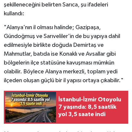
şekilleneceğini belirten Sarıca, şu ifadeleri
kullandı:
​"Alanya'nın il olması halinde; Gazipaşa,
Gündoğmuş ve Sarıveliler'in de bu yapıya dahil
edilmesiyle birlikte doğuda Demirtaş ve
Mahmutlar, batıda ise Konaklı ve Avsallar gibi
bölgelerin ilçe statüsüne kavuşması mümkün
olabilir. Böylece Alanya merkezli, toplam yedi
ilçeden oluşan güçlü bir il yapısı ortaya çıkabilir."
İstanbul-İzmir Otoyolu
7 yaşında: 8,5 saatlik
yol 3,5 saate indi