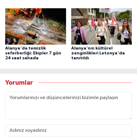
Alanya'da temizlik
Alanya'nın kültürel
seferberliği: Ekipler 7 gün
zenginlikleri Letonya'da
24 saat sahada
tanıtıldı
Yorumlar