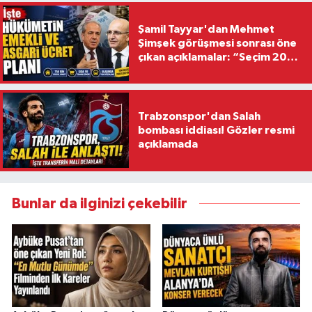
Şamil Tayyar'dan Mehmet
Şimşek görüşmesi sonrası öne
çıkan açıklamalar: “Seçim 2028
hedefiyle planlanıyor
Trabzonspor'dan Salah
bombası iddiası! Gözler resmi
açıklamada
Bunlar da ilginizi çekebilir