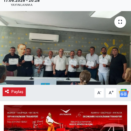
17.06.2026 - 20:28
YAYINLANMA
Paylaş
-
+
A
A