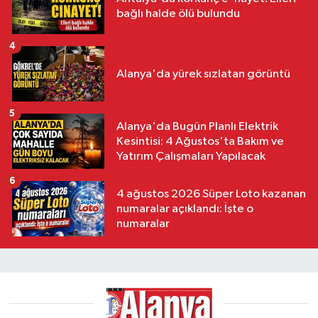
bağlı halde ölü bulundu
4
Alanya'da yürek sızlatan görüntü
5
Alanya'da Bugün Planlı Elektrik
Kesintisi: 4 Ağustos'ta Bakım ve
Yatırım Çalışmaları Yapılacak
6
4 ağustos 2026 Süper Loto kazanan
numaralar açıklandı: İşte o
numaralar