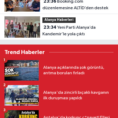
23:36
Booking.com
düzenlemesine ALTİD’den destek
Alanya Haberleri
23:34
Yeni Parti Alanya’da
Kandemir’le yola çıktı
Trend Haberler
1
Alanya açıklarında şok görüntü,
arıtma boruları fırladı
2
Alanya'da zincirli bıçaklı kavganın
ilk duruşması yapıldı
3
Antalya'da korkunç c*nayet! Elleri