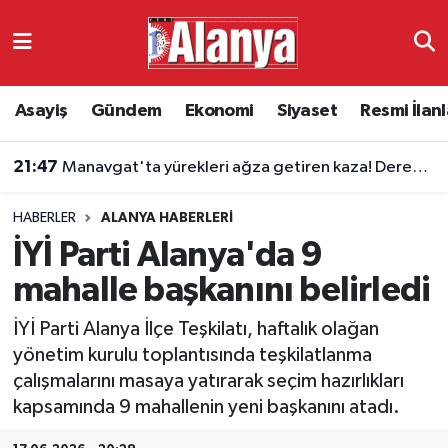
Asayiş
Antalya Nöbetçi Eczaneler
Asayiş
Gündem
Ekonomi
Siyaset
Resmi İlanl
21:47
Manavgat'ta yürekleri ağza getiren kaza! Dereye uçtu
Gündem
Antalya Hava Durumu
21:33
2026 LGS tercih sonuçları ne zaman açıklanacak?
Ekonomi
Antalya Namaz Vakitleri
HABERLER
ALANYA HABERLERI
Siyaset
Antalya Trafik Yoğunluk Haritası
İYİ Parti Alanya'da 9
Resmi İlanlar
Süper Lig Puan Durumu ve Fikstür
mahalle başkanını belirledi
İYİ Parti Alanya İlçe Teşkilatı, haftalık olağan
Alanyaspor
Tüm Manşetler
yönetim kurulu toplantısında teşkilatlanma
çalışmalarını masaya yatırarak seçim hazırlıkları
Turizm
Son Dakika Haberleri
kapsamında 9 mahallenin yeni başkanını atadı.
E-Gazete
Haber Arşivi