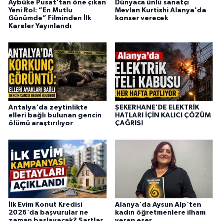
Aybüke Pusat'tan öne çıkan
Dünyaca ünlü sanatçı
Yeni Rol: “En Mutlu
Mevlan Kurtishi Alanya'da
Günümde” Filminden İlk
konser verecek
Kareler Yayınlandı
Antalya'da zeytinlikte
ŞEKERHANE’DE ELEKTRİK
elleri bağlı bulunan gencin
HATLARI İÇİN KALICI ÇÖZÜM
ölümü araştırılıyor
ÇAĞRISI
İlk Evim Konut Kredisi
Alanya'da Aysun Alp'ten
2026'da başvurular ne
kadın öğretmenlere ilham
zaman başlayacak? Şartlar
veren eser