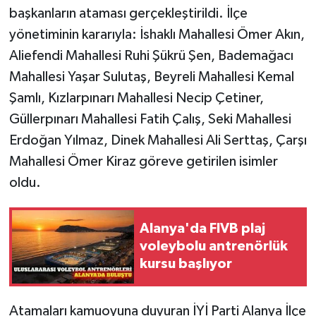
başkanların ataması gerçekleştirildi. İlçe
yönetiminin kararıyla: İshaklı Mahallesi Ömer Akın,
Aliefendi Mahallesi Ruhi Şükrü Şen, Bademağacı
Mahallesi Yaşar Sulutaş, Beyreli Mahallesi Kemal
Şamlı, Kızlarpınarı Mahallesi Necip Çetiner,
Güllerpınarı Mahallesi Fatih Çalış, Seki Mahallesi
Erdoğan Yılmaz, Dinek Mahallesi Ali Serttaş, Çarşı
Mahallesi Ömer Kiraz göreve getirilen isimler
oldu.
Alanya'da FIVB plaj
voleybolu antrenörlük
kursu başlıyor
​Atamaları kamuoyuna duyuran İYİ Parti Alanya İlçe